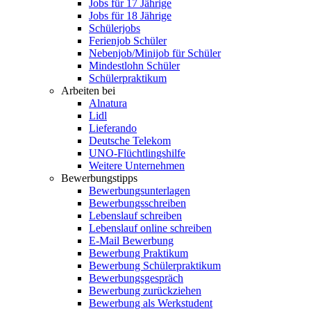
Jobs für 17 Jährige
Jobs für 18 Jährige
Schülerjobs
Ferienjob Schüler
Nebenjob/Minijob für Schüler
Mindestlohn Schüler
Schülerpraktikum
Arbeiten bei
Alnatura
Lidl
Lieferando
Deutsche Telekom
UNO-Flüchtlingshilfe
Weitere Unternehmen
Bewerbungstipps
Bewerbungsunterlagen
Bewerbungsschreiben
Lebenslauf schreiben
Lebenslauf online schreiben
E-Mail Bewerbung
Bewerbung Praktikum
Bewerbung Schülerpraktikum
Bewerbungsgespräch
Bewerbung zurückziehen
Bewerbung als Werkstudent