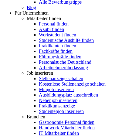
Alle Bewerbungstipps
Blog
Für Unternehmen
Mitarbeiter finden
Personal finden
Azubi finden
Werkstudent finden
Studentische Aushilfe finden
Praktikanten finden
Fachkräfte finden
Führungskräfte finden
Personalsuche Deutschland
Arbeitnehmerüberlassung
Job inserieren
Stellenanzeige schalten
Kostenlose Stellenanzeige schalten
Minijob inserieren
Ausbildungsplatz ausschreiben
Nebenjob inserieren
Praktikumsanzeige
Studentenjob inserieren
Branchen
Gastronomie Personal finden
Handwerk Mitarbeiter finden
IT Mitarbeiter finden