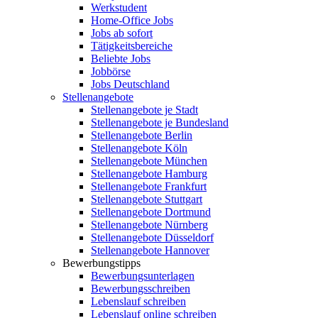
Werkstudent
Home-Office Jobs
Jobs ab sofort
Tätigkeitsbereiche
Beliebte Jobs
Jobbörse
Jobs Deutschland
Stellenangebote
Stellenangebote je Stadt
Stellenangebote je Bundesland
Stellenangebote Berlin
Stellenangebote Köln
Stellenangebote München
Stellenangebote Hamburg
Stellenangebote Frankfurt
Stellenangebote Stuttgart
Stellenangebote Dortmund
Stellenangebote Nürnberg
Stellenangebote Düsseldorf
Stellenangebote Hannover
Bewerbungstipps
Bewerbungsunterlagen
Bewerbungsschreiben
Lebenslauf schreiben
Lebenslauf online schreiben