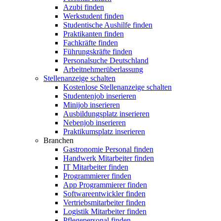
Azubi finden
Werkstudent finden
Studentische Aushilfe finden
Praktikanten finden
Fachkräfte finden
Führungskräfte finden
Personalsuche Deutschland
Arbeitnehmerüberlassung
Stellenanzeige schalten
Kostenlose Stellenanzeige schalten
Studentenjob inserieren
Minijob inserieren
Ausbildungsplatz inserieren
Nebenjob inserieren
Praktikumsplatz inserieren
Branchen
Gastronomie Personal finden
Handwerk Mitarbeiter finden
IT Mitarbeiter finden
Programmierer finden
App Programmierer finden
Softwareentwickler finden
Vertriebsmitarbeiter finden
Logistik Mitarbeiter finden
Pflegepersonal finden