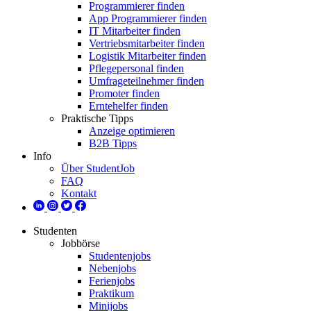
Programmierer finden
App Programmierer finden
IT Mitarbeiter finden
Vertriebsmitarbeiter finden
Logistik Mitarbeiter finden
Pflegepersonal finden
Umfrageteilnehmer finden
Promoter finden
Erntehelfer finden
Praktische Tipps
Anzeige optimieren
B2B Tipps
Info
Über StudentJob
FAQ
Kontakt
Studenten
Jobbörse
Studentenjobs
Nebenjobs
Ferienjobs
Praktikum
Minijobs