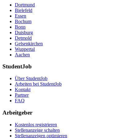
Dortmund
Bielefeld
Essen
Bochum
Bonn
Duisburg
Detmold
Gelsenkirchen
Wuppertal
Aachen
StudentJob
Über StudentJob
Arbeiten bei StudentJob
Kontakt
Partner
FAQ
Arbeitgeber
Kostenlos registrieren
Stellenanzeige schalten
Stellenanzeigen optimieren