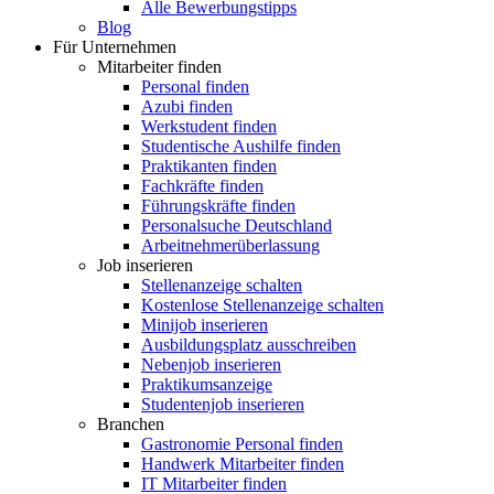
Alle Bewerbungstipps
Blog
Für Unternehmen
Mitarbeiter finden
Personal finden
Azubi finden
Werkstudent finden
Studentische Aushilfe finden
Praktikanten finden
Fachkräfte finden
Führungskräfte finden
Personalsuche Deutschland
Arbeitnehmerüberlassung
Job inserieren
Stellenanzeige schalten
Kostenlose Stellenanzeige schalten
Minijob inserieren
Ausbildungsplatz ausschreiben
Nebenjob inserieren
Praktikumsanzeige
Studentenjob inserieren
Branchen
Gastronomie Personal finden
Handwerk Mitarbeiter finden
IT Mitarbeiter finden