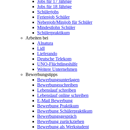
Jobs für 17 Jährige
Jobs für 18 Jährige
Schülerjobs
Ferienjob Schüler
Nebenjob/Minijob für Schüler
Mindestlohn Schüler
Schülerpraktikum
Arbeiten bei
Alnatura
Lidl
Lieferando
Deutsche Telekom
UNO-Flüchtlingshilfe
Weitere Unternehmen
Bewerbungstipps
Bewerbungsunterlagen
Bewerbungsschreiben
Lebenslauf schreiben
Lebenslauf online schreiben
E-Mail Bewerbung
Bewerbung Praktikum
Bewerbung Schülerpraktikum
Bewerbungsgespräch
Bewerbung zurückziehen
Bewerbung als Werkstudent