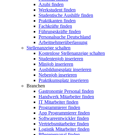
Azubi finden
Werkstudent finden
Studentische Aushilfe finden
Praktikanten finden
Fachkräfte finden
Führungskräfte finden
Personalsuche Deutschland
Arbeitnehmerüberlassung
Stellenanzeige schalten
Kostenlose Stellenanzeige schalten
Studentenjob inserieren
Minijob inserieren
Ausbildungsplatz inserieren
Nebenjob inserieren
Praktikumsplatz inserieren
Branchen
Gastronomie Personal finden
Handwerk Mitarbeiter finden
IT Mitarbeiter finden
Programmierer finden
App Programmierer finden
Softwareentwickler finden
Vertriebsmitarbeiter finden
Logistik Mitarbeiter finden
Pflegepersonal finden