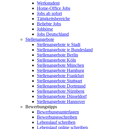
Werkstudent
Home-Office Jobs
Jobs ab sofort
Tätigkeitsbereiche
Beliebte Jobs
Jobbörse
Jobs Deutschland
Stellenangebote
Stellenangebote je Stadt
Stellenangebote je Bundesland
Stellenangebote Berlin
Stellenangebote Köln
Stellenangebote München
Stellenangebote Hamburg
Stellenangebote Frankfurt
Stellenangebote Stuttgart
Stellenangebote Dortmund
Stellenangebote Nürnberg
Stellenangebote Düsseldorf
Stellenangebote Hannover
Bewerbungstipps
Bewerbungsunterlagen
Bewerbungsschreiben
Lebenslauf schreiben
Lebenslauf online schreiben