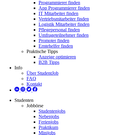
Programmierer finden
App Programmierer finden
IT Mitarbeiter finden
Vertriebsmitarbeiter finden
Logistik Mitarbeiter finden
Pflegepersonal finden
Umfrageteilnehmer finden
Promoter finden
Erntehelfer finden
Praktische Tipps
Anzeige optimieren
B2B Tipps
Info
Über StudentJob
FAQ
Kontakt
Studenten
Jobbörse
Studentenjobs
Nebenjobs
Ferienjobs
Praktikum
Minijobs