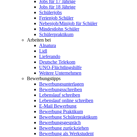
Jobs für 17 Jährige
Jobs für 18 Jährige
Schülerjobs
Ferienjob Schüler
Nebenjob/Minijob für Schüler
Mindestlohn Schüler
Schülerpraktikum
Arbeiten bei
Alnatura
Lidl
Lieferando
Deutsche Telekom
UNO-Flüchtlingshilfe
Weitere Unternehmen
Bewerbungstipps
Bewerbungsunterlagen
Bewerbungsschreiben
Lebenslauf schreiben
Lebenslauf online schreiben
E-Mail Bewerbung
Bewerbung Praktikum
Bewerbung Schülerpraktikum
Bewerbungsgespräch
Bewerbung zurückziehen
Bewerbung als Werkstudent