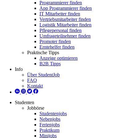
Programmierer finden
App Programmierer finden
IT Mitarbeiter finden
Vertriebsmitarbeiter finden
Logistik Mitarbeiter finden
Pflegepersonal finden
Umfrageteilnehmer finden
Promoter finden
Erntehelfer finden
Praktische Tipps
Anzeige optimieren
B2B Tipps
Info
Über StudentJob
FAQ
Kontakt
Studenten
Jobbörse
Studentenjobs
Nebenjobs
Ferienjobs
Praktikum
Minijobs