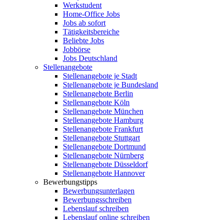
Werkstudent
Home-Office Jobs
Jobs ab sofort
Tätigkeitsbereiche
Beliebte Jobs
Jobbörse
Jobs Deutschland
Stellenangebote
Stellenangebote je Stadt
Stellenangebote je Bundesland
Stellenangebote Berlin
Stellenangebote Köln
Stellenangebote München
Stellenangebote Hamburg
Stellenangebote Frankfurt
Stellenangebote Stuttgart
Stellenangebote Dortmund
Stellenangebote Nürnberg
Stellenangebote Düsseldorf
Stellenangebote Hannover
Bewerbungstipps
Bewerbungsunterlagen
Bewerbungsschreiben
Lebenslauf schreiben
Lebenslauf online schreiben