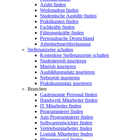
Azubi finden
Werkstudent finden
Studentische Aushilfe finden
Praktikanten finden
Fachkräfte finden
Führungskräfte finden
Personalsuche Deutschland
Arbeitnehmerüberlassung
Stellenanzeige schalten
Kostenlose Stellenanzeige schalten
Studentenjob inserieren
Minijob inserieren
Ausbildungsplatz inserieren
Nebenjob inserieren
Praktikumsplatz inserieren
Branchen
Gastronomie Personal finden
Handwerk Mitarbeiter finden
IT Mitarbeiter finden
Programmierer finden
App Programmierer finden
Softwareentwickler finden
Vertriebsmitarbeiter finden
Logistik Mitarbeiter finden
Pflegepersonal finden