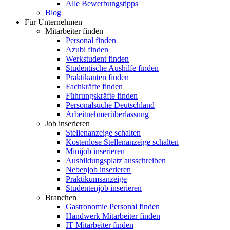
Alle Bewerbungstipps
Blog
Für Unternehmen
Mitarbeiter finden
Personal finden
Azubi finden
Werkstudent finden
Studentische Aushilfe finden
Praktikanten finden
Fachkräfte finden
Führungskräfte finden
Personalsuche Deutschland
Arbeitnehmerüberlassung
Job inserieren
Stellenanzeige schalten
Kostenlose Stellenanzeige schalten
Minijob inserieren
Ausbildungsplatz ausschreiben
Nebenjob inserieren
Praktikumsanzeige
Studentenjob inserieren
Branchen
Gastronomie Personal finden
Handwerk Mitarbeiter finden
IT Mitarbeiter finden