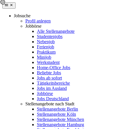
Jobsuche
Profil anlegen
Jobbörse
Alle Stellenangebote
Studentenjobs
Nebenjob
Ferienjob
Praktikum
Minijob
Werkstudent
Home-Office Jobs
Beliebte Jobs
Jobs ab sofort
Tätigkeitsbereiche
Jobs im Ausland
Jobbörse
Jobs Deutschland
Stellenangebote nach Stadt
Stellenangebote Berlin
Stellenangebote Köln
Stellenangebote München
Stellenangebote Hamburg