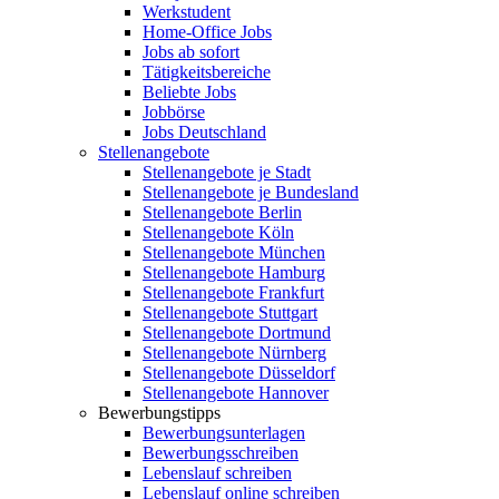
Werkstudent
Home-Office Jobs
Jobs ab sofort
Tätigkeitsbereiche
Beliebte Jobs
Jobbörse
Jobs Deutschland
Stellenangebote
Stellenangebote je Stadt
Stellenangebote je Bundesland
Stellenangebote Berlin
Stellenangebote Köln
Stellenangebote München
Stellenangebote Hamburg
Stellenangebote Frankfurt
Stellenangebote Stuttgart
Stellenangebote Dortmund
Stellenangebote Nürnberg
Stellenangebote Düsseldorf
Stellenangebote Hannover
Bewerbungstipps
Bewerbungsunterlagen
Bewerbungsschreiben
Lebenslauf schreiben
Lebenslauf online schreiben