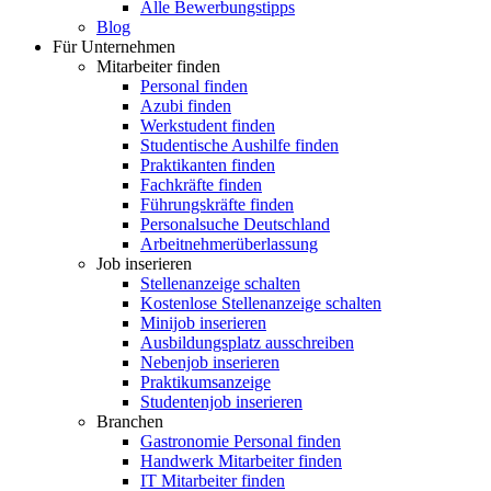
Alle Bewerbungstipps
Blog
Für Unternehmen
Mitarbeiter finden
Personal finden
Azubi finden
Werkstudent finden
Studentische Aushilfe finden
Praktikanten finden
Fachkräfte finden
Führungskräfte finden
Personalsuche Deutschland
Arbeitnehmerüberlassung
Job inserieren
Stellenanzeige schalten
Kostenlose Stellenanzeige schalten
Minijob inserieren
Ausbildungsplatz ausschreiben
Nebenjob inserieren
Praktikumsanzeige
Studentenjob inserieren
Branchen
Gastronomie Personal finden
Handwerk Mitarbeiter finden
IT Mitarbeiter finden