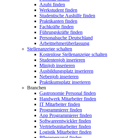
Azubi finden
Werkstudent finden
Studentische Aushilfe finden
Praktikanten finden
Fachkräfte finden
Führungskräfte finden
Personalsuche Deutschland
Arbeitnehmerüberlassung
Stellenanzeige schalten
Kostenlose Stellenanzeige schalten
Studentenjob inserieren
Minijob inserieren
Ausbildungsplatz inserieren
Nebenjob inserieren
Praktikumsplatz inserieren
Branchen
Gastronomie Personal finden
Handwerk Mitarbeiter finden
IT Mitarbeiter finden
Programmierer finden
App Programmierer finden
Softwareentwickler finden
Vertriebsmitarbeiter finden
Logistik Mitarbeiter finden
Pflegepersonal finden