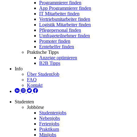
Programmierer finden
App Programmierer finden
IT Mitarbeiter finden
Vertriebsmitarbeiter finden
Logistik Mitarbeiter finden
Pflegepersonal finden
Umfrageteilnehmer finden
Promoter finden
Erntehelfer finden
Praktische Tipps
Anzeige optimieren
B2B Tipps
Info
Über StudentJob
FAQ
Kontakt
Studenten
Jobbörse
Studentenjobs
Nebenjobs
Ferienjobs
Praktikum
Minijobs