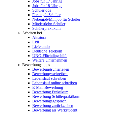
Jobs für 17 Jährige
Jobs für 18 Jährige
Schülerjobs
Ferienjob Schüler
Nebenjob/Minijob für Schüler
Mindestlohn Schüler
Schülerpraktikum
Arbeiten bei
Alnatura
Lidl
Lieferando
Deutsche Telekom
UNO-Flüchtlingshilfe
Weitere Unternehmen
Bewerbungstipps
Bewerbungsunterlagen
Bewerbungsschreiben
Lebenslauf schreiben
Lebenslauf online schreiben
E-Mail Bewerbung
Bewerbung Praktikum
Bewerbung Schülerpraktikum
Bewerbungsgespräch
Bewerbung zurückziehen
Bewerbung als Werkstudent