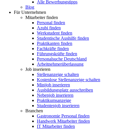
Alle Bewerbungstipps
Blog
Für Unternehmen
Mitarbeiter finden
Personal finden
Azubi finden
Werkstudent finden
Studentische Aushilfe finden
Praktikanten finden
Fachkräfte finden
Führungskräfte finden
Personalsuche Deutschland
Arbeitnehmerüberlassung
Job inserieren
Stellenanzeige schalten
Kostenlose Stellenanzeige schalten
Minijob inserieren
Ausbildungsplatz ausschreiben
Nebenjob inserieren
Praktikumsanzeige
Studentenjob inserieren
Branchen
Gastronomie Personal finden
Handwerk Mitarbeiter finden
IT Mitarbeiter finden