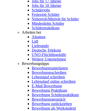
Jobs für 17 Jährige
Jobs für 18 Jährige
Schülerjobs
Ferienjob Schüler
Nebenjob/Minijob für Schüler
Mindestlohn Schüler
Schülerpraktikum
Arbeiten bei
Alnatura
Lidl
Lieferando
Deutsche Telekom
UNO-Flüchtlingshilfe
Weitere Unternehmen
Bewerbungstipps
Bewerbungsunterlagen
Bewerbungsschreiben
Lebenslauf schreiben
Lebenslauf online schreiben
E-Mail Bewerbung
Bewerbung Praktikum
Bewerbung Schülerpraktikum
Bewerbungsgespräch
Bewerbung zurückziehen
Bewerbung als Werkstudent