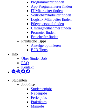
Programmierer finden
App Programmierer finden
IT Mitarbeiter finden
Vertriebsmitarbeiter finden
Logistik Mitarbeiter finden
Pflegepersonal finden
Umfrageteilnehmer finden
Promoter finden
Erntehelfer finden
Praktische Tipps
Anzeige optimieren
B2B Tipps
Info
Über StudentJob
FAQ
Kontakt
Studenten
Jobbörse
Studentenjobs
Nebenjobs
Ferienjobs
Praktikum
Minijobs