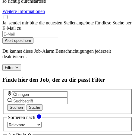
so richtig durchstartest!
Weitere Informationen
Ja, sendet mir bitte die neuesten Stellenangebote für diese Suche per
E-Mail zu.
If
you
Alert speichern
are
a
Du kannst diese Job-Alarm Benachrichtigungen jederzeit
human,
deaktivieren.
ignore
this
Filter
field
Finde hier den Job, der zu dir passt
Filter
Suchen
Suche
Sortieren nach
Abstände