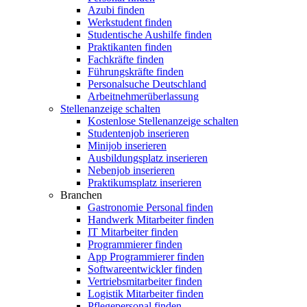
Azubi finden
Werkstudent finden
Studentische Aushilfe finden
Praktikanten finden
Fachkräfte finden
Führungskräfte finden
Personalsuche Deutschland
Arbeitnehmerüberlassung
Stellenanzeige schalten
Kostenlose Stellenanzeige schalten
Studentenjob inserieren
Minijob inserieren
Ausbildungsplatz inserieren
Nebenjob inserieren
Praktikumsplatz inserieren
Branchen
Gastronomie Personal finden
Handwerk Mitarbeiter finden
IT Mitarbeiter finden
Programmierer finden
App Programmierer finden
Softwareentwickler finden
Vertriebsmitarbeiter finden
Logistik Mitarbeiter finden
Pflegepersonal finden