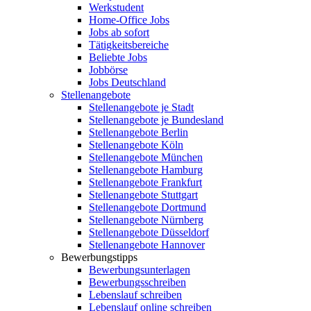
Werkstudent
Home-Office Jobs
Jobs ab sofort
Tätigkeitsbereiche
Beliebte Jobs
Jobbörse
Jobs Deutschland
Stellenangebote
Stellenangebote je Stadt
Stellenangebote je Bundesland
Stellenangebote Berlin
Stellenangebote Köln
Stellenangebote München
Stellenangebote Hamburg
Stellenangebote Frankfurt
Stellenangebote Stuttgart
Stellenangebote Dortmund
Stellenangebote Nürnberg
Stellenangebote Düsseldorf
Stellenangebote Hannover
Bewerbungstipps
Bewerbungsunterlagen
Bewerbungsschreiben
Lebenslauf schreiben
Lebenslauf online schreiben