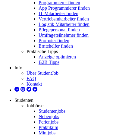
Programmierer finden
App Programmierer finden
IT Mitarbeiter finden
Vertriebsmitarbeiter finden
Logistik Mitarbeiter finden
Pflegepersonal finden
Umfrageteilnehmer finden
Promoter finden
Erntehelfer finden
Praktische Tipps
Anzeige optimieren
B2B Tipps
Info
Über StudentJob
FAQ
Kontakt
Studenten
Jobbörse
Studentenjobs
Nebenjobs
Ferienjobs
Praktikum
Minijobs