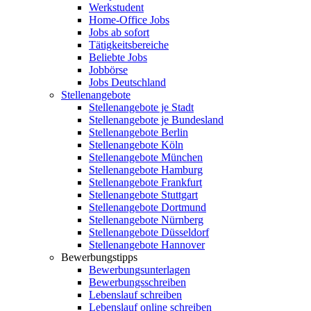
Werkstudent
Home-Office Jobs
Jobs ab sofort
Tätigkeitsbereiche
Beliebte Jobs
Jobbörse
Jobs Deutschland
Stellenangebote
Stellenangebote je Stadt
Stellenangebote je Bundesland
Stellenangebote Berlin
Stellenangebote Köln
Stellenangebote München
Stellenangebote Hamburg
Stellenangebote Frankfurt
Stellenangebote Stuttgart
Stellenangebote Dortmund
Stellenangebote Nürnberg
Stellenangebote Düsseldorf
Stellenangebote Hannover
Bewerbungstipps
Bewerbungsunterlagen
Bewerbungsschreiben
Lebenslauf schreiben
Lebenslauf online schreiben