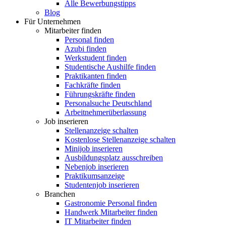
Alle Bewerbungstipps
Blog
Für Unternehmen
Mitarbeiter finden
Personal finden
Azubi finden
Werkstudent finden
Studentische Aushilfe finden
Praktikanten finden
Fachkräfte finden
Führungskräfte finden
Personalsuche Deutschland
Arbeitnehmerüberlassung
Job inserieren
Stellenanzeige schalten
Kostenlose Stellenanzeige schalten
Minijob inserieren
Ausbildungsplatz ausschreiben
Nebenjob inserieren
Praktikumsanzeige
Studentenjob inserieren
Branchen
Gastronomie Personal finden
Handwerk Mitarbeiter finden
IT Mitarbeiter finden