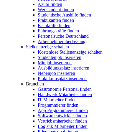
Azubi finden
Werkstudent finden
Studentische Aushilfe finden
Praktikanten finden
Fachkräfte finden
Führungskräfte finden
Personalsuche Deutschland
Arbeitnehmerüberlassung
Stellenanzeige schalten
Kostenlose Stellenanzeige schalten
Studentenjob inserieren
Minijob inserieren
Ausbildungsplatz inserieren
Nebenjob inserieren
Praktikumsplatz inserieren
Branchen
Gastronomie Personal finden
Handwerk Mitarbeiter finden
IT Mitarbeiter finden
Programmierer finden
App Programmierer finden
Softwareentwickler finden
Vertriebsmitarbeiter finden
Logistik Mitarbeiter finden
Pflegepersonal finden