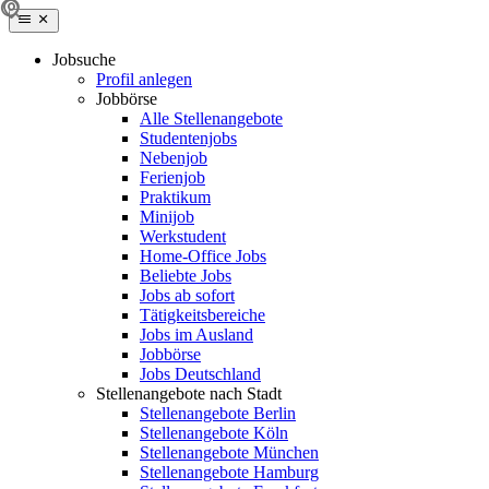
Jobsuche
Profil anlegen
Jobbörse
Alle Stellenangebote
Studentenjobs
Nebenjob
Ferienjob
Praktikum
Minijob
Werkstudent
Home-Office Jobs
Beliebte Jobs
Jobs ab sofort
Tätigkeitsbereiche
Jobs im Ausland
Jobbörse
Jobs Deutschland
Stellenangebote nach Stadt
Stellenangebote Berlin
Stellenangebote Köln
Stellenangebote München
Stellenangebote Hamburg