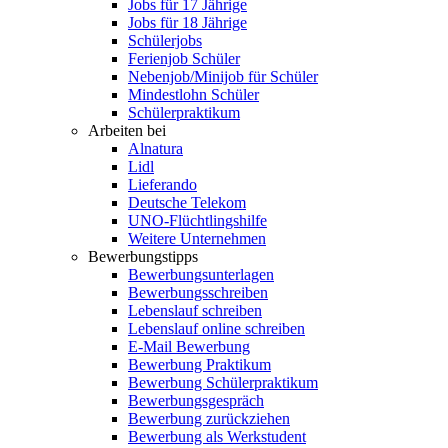
Jobs für 17 Jährige
Jobs für 18 Jährige
Schülerjobs
Ferienjob Schüler
Nebenjob/Minijob für Schüler
Mindestlohn Schüler
Schülerpraktikum
Arbeiten bei
Alnatura
Lidl
Lieferando
Deutsche Telekom
UNO-Flüchtlingshilfe
Weitere Unternehmen
Bewerbungstipps
Bewerbungsunterlagen
Bewerbungsschreiben
Lebenslauf schreiben
Lebenslauf online schreiben
E-Mail Bewerbung
Bewerbung Praktikum
Bewerbung Schülerpraktikum
Bewerbungsgespräch
Bewerbung zurückziehen
Bewerbung als Werkstudent