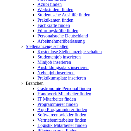
Azubi finden
Werkstudent finden
Studentische Aushilfe finden
Praktikanten finden
Fachkräfte finden
Führungskräfte finden
Personalsuche Deutschland
Arbeitnehmerüberlassung
Stellenanzeige schalten
Kostenlose Stellenanzeige schalten
Studentenjob inserieren
Minijob inserieren
Ausbildungsplatz inserieren
Nebenjob inserieren
Praktikumsplatz inserieren
Branchen
Gastronomie Personal finden
Handwerk Mitarbeiter finden
IT Mitarbeiter finden
Programmierer finden
App Programmierer finden
Softwareentwickler finden
Vertriebsmitarbeiter finden
Logistik Mitarbeiter finden
Pflegepersonal finden