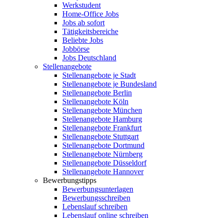
Werkstudent
Home-Office Jobs
Jobs ab sofort
Tätigkeitsbereiche
Beliebte Jobs
Jobbörse
Jobs Deutschland
Stellenangebote
Stellenangebote je Stadt
Stellenangebote je Bundesland
Stellenangebote Berlin
Stellenangebote Köln
Stellenangebote München
Stellenangebote Hamburg
Stellenangebote Frankfurt
Stellenangebote Stuttgart
Stellenangebote Dortmund
Stellenangebote Nürnberg
Stellenangebote Düsseldorf
Stellenangebote Hannover
Bewerbungstipps
Bewerbungsunterlagen
Bewerbungsschreiben
Lebenslauf schreiben
Lebenslauf online schreiben