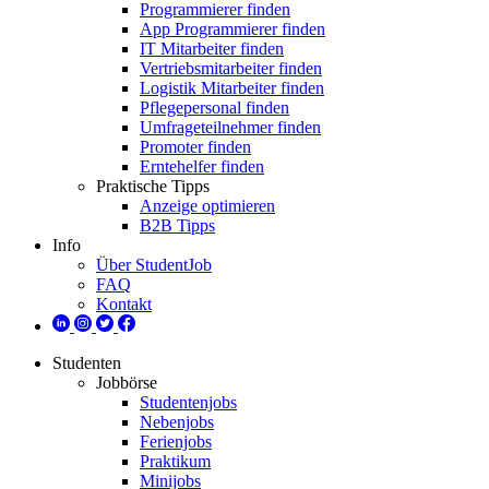
Programmierer finden
App Programmierer finden
IT Mitarbeiter finden
Vertriebsmitarbeiter finden
Logistik Mitarbeiter finden
Pflegepersonal finden
Umfrageteilnehmer finden
Promoter finden
Erntehelfer finden
Praktische Tipps
Anzeige optimieren
B2B Tipps
Info
Über StudentJob
FAQ
Kontakt
Studenten
Jobbörse
Studentenjobs
Nebenjobs
Ferienjobs
Praktikum
Minijobs