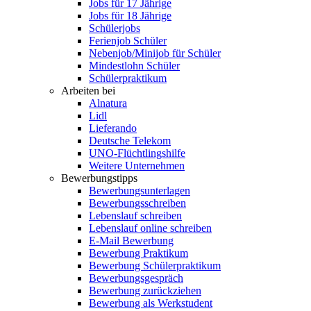
Jobs für 17 Jährige
Jobs für 18 Jährige
Schülerjobs
Ferienjob Schüler
Nebenjob/Minijob für Schüler
Mindestlohn Schüler
Schülerpraktikum
Arbeiten bei
Alnatura
Lidl
Lieferando
Deutsche Telekom
UNO-Flüchtlingshilfe
Weitere Unternehmen
Bewerbungstipps
Bewerbungsunterlagen
Bewerbungsschreiben
Lebenslauf schreiben
Lebenslauf online schreiben
E-Mail Bewerbung
Bewerbung Praktikum
Bewerbung Schülerpraktikum
Bewerbungsgespräch
Bewerbung zurückziehen
Bewerbung als Werkstudent