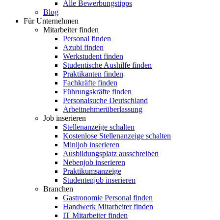
Alle Bewerbungstipps
Blog
Für Unternehmen
Mitarbeiter finden
Personal finden
Azubi finden
Werkstudent finden
Studentische Aushilfe finden
Praktikanten finden
Fachkräfte finden
Führungskräfte finden
Personalsuche Deutschland
Arbeitnehmerüberlassung
Job inserieren
Stellenanzeige schalten
Kostenlose Stellenanzeige schalten
Minijob inserieren
Ausbildungsplatz ausschreiben
Nebenjob inserieren
Praktikumsanzeige
Studentenjob inserieren
Branchen
Gastronomie Personal finden
Handwerk Mitarbeiter finden
IT Mitarbeiter finden