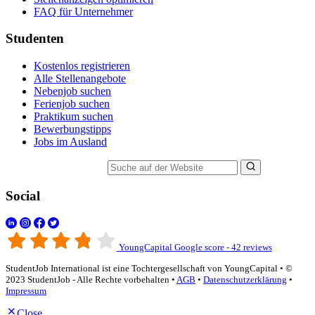
FAQ für Unternehmer
Studenten
Kostenlos registrieren
Alle Stellenangebote
Nebenjob suchen
Ferienjob suchen
Praktikum suchen
Bewerbungstipps
Jobs im Ausland
Suche auf der Website
Social
YoungCapital Google score - 42 reviews
StudentJob International ist eine Tochtergesellschaft von YoungCapital • ©
2023 StudentJob - Alle Rechte vorbehalten •
AGB
•
Datenschutzerklärung
•
Impressum
Close