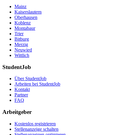
Mainz
Kaiserslautern
Oberhausen
Koblenz
Montabaur
Trier
Bitburg
Merzig
Neuwied
Wittlich
StudentJob
Über StudentJob
Arbeiten bei StudentJob
Kontakt
Partner
FAQ
Arbeitgeber
Kostenlos registrieren
Stellenanzeige schalten
Stellenanzeigen optimieren