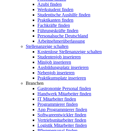
Azubi finden
Werkstudent finden
Studentische Aushilfe finden
Praktikanten finden
Fachkräfte finden
Führungskräfte finden
Personalsuche Deutschland
Arbeitnehmerüberlassung
Stellenanzeige schalten
Kostenlose Stellenanzeige schalten
Studentenjob inserieren
Minijob inserieren
Ausbildungsplatz inserieren
Nebenjob inserieren
Praktikumsplatz inserieren
Branchen
Gastronomie Personal finden
Handwerk Mitarbeiter finden
IT Mitarbeiter finden
Programmierer finden
App Programmierer finden
Softwareentwickler finden
Vertriebsmitarbeiter finden
Logistik Mitarbeiter finden
Pflegepersonal finden