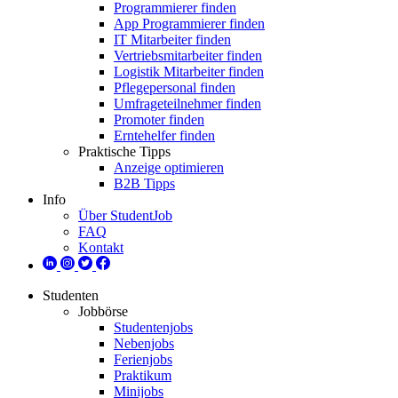
Programmierer finden
App Programmierer finden
IT Mitarbeiter finden
Vertriebsmitarbeiter finden
Logistik Mitarbeiter finden
Pflegepersonal finden
Umfrageteilnehmer finden
Promoter finden
Erntehelfer finden
Praktische Tipps
Anzeige optimieren
B2B Tipps
Info
Über StudentJob
FAQ
Kontakt
Studenten
Jobbörse
Studentenjobs
Nebenjobs
Ferienjobs
Praktikum
Minijobs