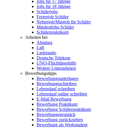
Jobs für 17 Jährige
Jobs für 18 Jährige
Schülerjobs
Ferienjob Schüler
Nebenjob/Minijob für Schüler
Mindestlohn Schüler
Schülerpraktikum
Arbeiten bei
Alnatura
Lidl
Lieferando
Deutsche Telekom
UNO-Flüchtlingshilfe
Weitere Unternehmen
Bewerbungstipps
Bewerbungsunterlagen
Bewerbungsschreiben
Lebenslauf schreiben
Lebenslauf online schreiben
E-Mail Bewerbung
Bewerbung Praktikum
Bewerbung Schülerpraktikum
Bewerbungsgespräch
Bewerbung zurückziehen
Bewerbung als Werkstudent