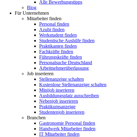
Alle Bewerbungstipps
Blog
Für Unternehmen
Mitarbeiter finden
Personal finden
Azubi finden
Werkstudent finden
Studentische Aushilfe finden
Praktikanten finden
Fachkräfte finden
Führungskräfte finden
Personalsuche Deutschland
Arbeitnehmerüberlassung
Job inserieren
Stellenanzeige schalten
Kostenlose Stellenanzeige schalten
Minijob inserieren
Ausbildungsplatz ausschreiben
Nebenjob inserieren
Praktikumsanzeige
Studentenjob inserieren
Branchen
Gastronomie Personal finden
Handwerk Mitarbeiter finden
IT Mitarbeiter finden