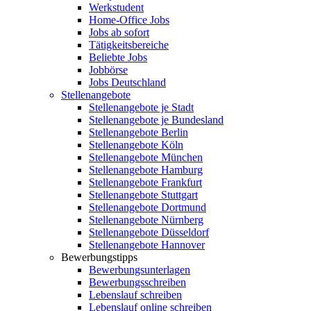
Werkstudent
Home-Office Jobs
Jobs ab sofort
Tätigkeitsbereiche
Beliebte Jobs
Jobbörse
Jobs Deutschland
Stellenangebote
Stellenangebote je Stadt
Stellenangebote je Bundesland
Stellenangebote Berlin
Stellenangebote Köln
Stellenangebote München
Stellenangebote Hamburg
Stellenangebote Frankfurt
Stellenangebote Stuttgart
Stellenangebote Dortmund
Stellenangebote Nürnberg
Stellenangebote Düsseldorf
Stellenangebote Hannover
Bewerbungstipps
Bewerbungsunterlagen
Bewerbungsschreiben
Lebenslauf schreiben
Lebenslauf online schreiben