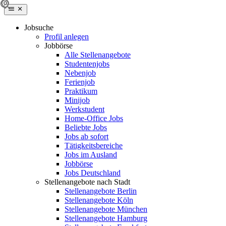
Jobsuche
Profil anlegen
Jobbörse
Alle Stellenangebote
Studentenjobs
Nebenjob
Ferienjob
Praktikum
Minijob
Werkstudent
Home-Office Jobs
Beliebte Jobs
Jobs ab sofort
Tätigkeitsbereiche
Jobs im Ausland
Jobbörse
Jobs Deutschland
Stellenangebote nach Stadt
Stellenangebote Berlin
Stellenangebote Köln
Stellenangebote München
Stellenangebote Hamburg