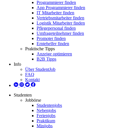
Programmierer finden
App Programmierer finden
IT Mitarbeiter finden
Vertriebsmitarbeiter finden
Logistik Mitarbeiter finden
Pflegepersonal finden
Umfrageteilnehmer finden
Promoter finden
Erntehelfer finden
Praktische Tipps
Anzeige optimieren
B2B Tipps
Info
Über StudentJob
FAQ
Kontakt
Studenten
Jobbörse
Studentenjobs
Nebenjobs
Ferienjobs
Praktikum
Minijobs