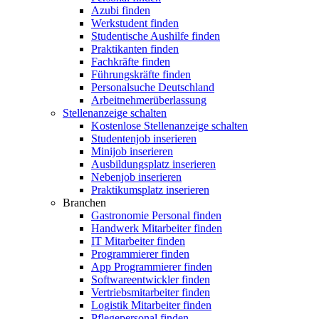
Azubi finden
Werkstudent finden
Studentische Aushilfe finden
Praktikanten finden
Fachkräfte finden
Führungskräfte finden
Personalsuche Deutschland
Arbeitnehmerüberlassung
Stellenanzeige schalten
Kostenlose Stellenanzeige schalten
Studentenjob inserieren
Minijob inserieren
Ausbildungsplatz inserieren
Nebenjob inserieren
Praktikumsplatz inserieren
Branchen
Gastronomie Personal finden
Handwerk Mitarbeiter finden
IT Mitarbeiter finden
Programmierer finden
App Programmierer finden
Softwareentwickler finden
Vertriebsmitarbeiter finden
Logistik Mitarbeiter finden
Pflegepersonal finden