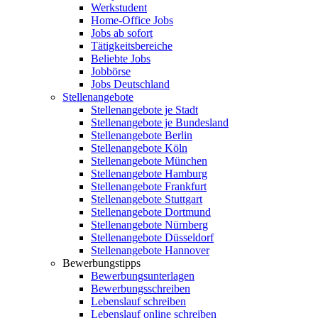
Werkstudent
Home-Office Jobs
Jobs ab sofort
Tätigkeitsbereiche
Beliebte Jobs
Jobbörse
Jobs Deutschland
Stellenangebote
Stellenangebote je Stadt
Stellenangebote je Bundesland
Stellenangebote Berlin
Stellenangebote Köln
Stellenangebote München
Stellenangebote Hamburg
Stellenangebote Frankfurt
Stellenangebote Stuttgart
Stellenangebote Dortmund
Stellenangebote Nürnberg
Stellenangebote Düsseldorf
Stellenangebote Hannover
Bewerbungstipps
Bewerbungsunterlagen
Bewerbungsschreiben
Lebenslauf schreiben
Lebenslauf online schreiben