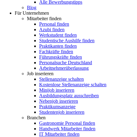
Alle Bewerbungstipps
Blog
Für Unternehmen
Mitarbeiter finden
Personal finden
Azubi finden
Werkstudent finden
Studentische Aushilfe finden
Praktikanten finden
Fachkräfte finden
Führungskräfte finden
Personalsuche Deutschland
Arbeitnehmerüberlassung
Job inserieren
Stellenanzeige schalten
Kostenlose Stellenanzeige schalten
Minijob inserieren
Ausbildungsplatz ausschreiben
Nebenjob inserieren
Praktikumsanzeige
Studentenjob inserieren
Branchen
Gastronomie Personal finden
Handwerk Mitarbeiter finden
IT Mitarbeiter finden