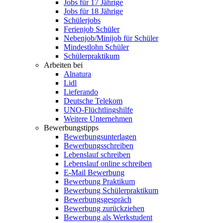
Jobs für 17 Jährige
Jobs für 18 Jährige
Schülerjobs
Ferienjob Schüler
Nebenjob/Minijob für Schüler
Mindestlohn Schüler
Schülerpraktikum
Arbeiten bei
Alnatura
Lidl
Lieferando
Deutsche Telekom
UNO-Flüchtlingshilfe
Weitere Unternehmen
Bewerbungstipps
Bewerbungsunterlagen
Bewerbungsschreiben
Lebenslauf schreiben
Lebenslauf online schreiben
E-Mail Bewerbung
Bewerbung Praktikum
Bewerbung Schülerpraktikum
Bewerbungsgespräch
Bewerbung zurückziehen
Bewerbung als Werkstudent