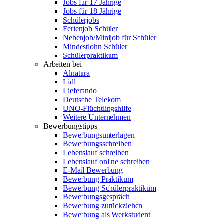
Jobs für 17 Jährige
Jobs für 18 Jährige
Schülerjobs
Ferienjob Schüler
Nebenjob/Minijob für Schüler
Mindestlohn Schüler
Schülerpraktikum
Arbeiten bei
Alnatura
Lidl
Lieferando
Deutsche Telekom
UNO-Flüchtlingshilfe
Weitere Unternehmen
Bewerbungstipps
Bewerbungsunterlagen
Bewerbungsschreiben
Lebenslauf schreiben
Lebenslauf online schreiben
E-Mail Bewerbung
Bewerbung Praktikum
Bewerbung Schülerpraktikum
Bewerbungsgespräch
Bewerbung zurückziehen
Bewerbung als Werkstudent