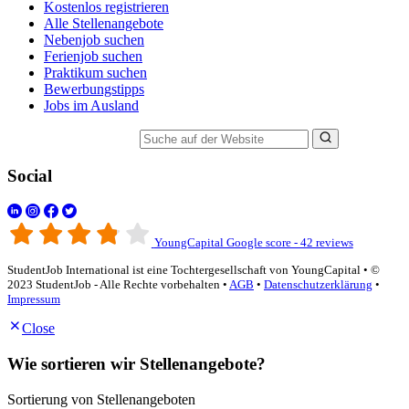
Kostenlos registrieren
Alle Stellenangebote
Nebenjob suchen
Ferienjob suchen
Praktikum suchen
Bewerbungstipps
Jobs im Ausland
Suche auf der Website
Social
YoungCapital Google score - 42 reviews
StudentJob International ist eine Tochtergesellschaft von YoungCapital • ©
2023 StudentJob - Alle Rechte vorbehalten •
AGB
•
Datenschutzerklärung
•
Impressum
Close
Wie sortieren wir Stellenangebote?
Sortierung von Stellenangeboten