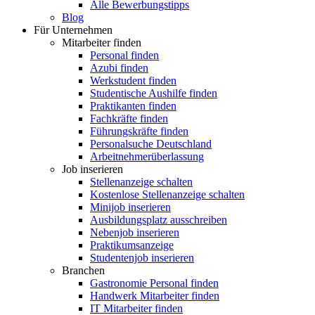
Alle Bewerbungstipps
Blog
Für Unternehmen
Mitarbeiter finden
Personal finden
Azubi finden
Werkstudent finden
Studentische Aushilfe finden
Praktikanten finden
Fachkräfte finden
Führungskräfte finden
Personalsuche Deutschland
Arbeitnehmerüberlassung
Job inserieren
Stellenanzeige schalten
Kostenlose Stellenanzeige schalten
Minijob inserieren
Ausbildungsplatz ausschreiben
Nebenjob inserieren
Praktikumsanzeige
Studentenjob inserieren
Branchen
Gastronomie Personal finden
Handwerk Mitarbeiter finden
IT Mitarbeiter finden