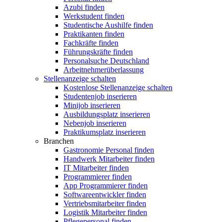
Azubi finden
Werkstudent finden
Studentische Aushilfe finden
Praktikanten finden
Fachkräfte finden
Führungskräfte finden
Personalsuche Deutschland
Arbeitnehmerüberlassung
Stellenanzeige schalten
Kostenlose Stellenanzeige schalten
Studentenjob inserieren
Minijob inserieren
Ausbildungsplatz inserieren
Nebenjob inserieren
Praktikumsplatz inserieren
Branchen
Gastronomie Personal finden
Handwerk Mitarbeiter finden
IT Mitarbeiter finden
Programmierer finden
App Programmierer finden
Softwareentwickler finden
Vertriebsmitarbeiter finden
Logistik Mitarbeiter finden
Pflegepersonal finden