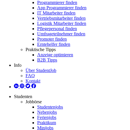
Programmierer finden
App Programmierer finden
IT Mitarbeiter finden
Vertriebsmitarbeiter finden
Logistik Mitarbeiter finden
Pflegepersonal finden
Umfrageteilnehmer finden
Promoter finden
Erntehelfer finden
Praktische Tipps
Anzeige optimieren
B2B Tipps
Info
Über StudentJob
FAQ
Kontakt
Studenten
Jobbörse
Studentenjobs
Nebenjobs
Ferienjobs
Praktikum
Minijobs