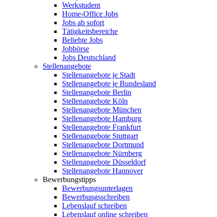
Werkstudent
Home-Office Jobs
Jobs ab sofort
Tätigkeitsbereiche
Beliebte Jobs
Jobbörse
Jobs Deutschland
Stellenangebote
Stellenangebote je Stadt
Stellenangebote je Bundesland
Stellenangebote Berlin
Stellenangebote Köln
Stellenangebote München
Stellenangebote Hamburg
Stellenangebote Frankfurt
Stellenangebote Stuttgart
Stellenangebote Dortmund
Stellenangebote Nürnberg
Stellenangebote Düsseldorf
Stellenangebote Hannover
Bewerbungstipps
Bewerbungsunterlagen
Bewerbungsschreiben
Lebenslauf schreiben
Lebenslauf online schreiben