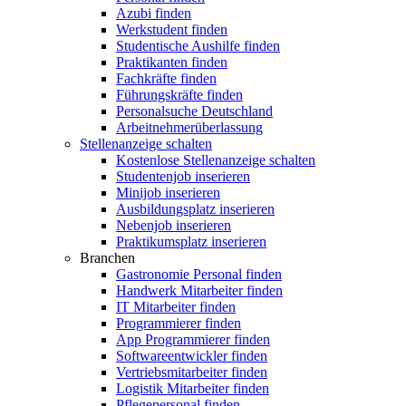
Azubi finden
Werkstudent finden
Studentische Aushilfe finden
Praktikanten finden
Fachkräfte finden
Führungskräfte finden
Personalsuche Deutschland
Arbeitnehmerüberlassung
Stellenanzeige schalten
Kostenlose Stellenanzeige schalten
Studentenjob inserieren
Minijob inserieren
Ausbildungsplatz inserieren
Nebenjob inserieren
Praktikumsplatz inserieren
Branchen
Gastronomie Personal finden
Handwerk Mitarbeiter finden
IT Mitarbeiter finden
Programmierer finden
App Programmierer finden
Softwareentwickler finden
Vertriebsmitarbeiter finden
Logistik Mitarbeiter finden
Pflegepersonal finden