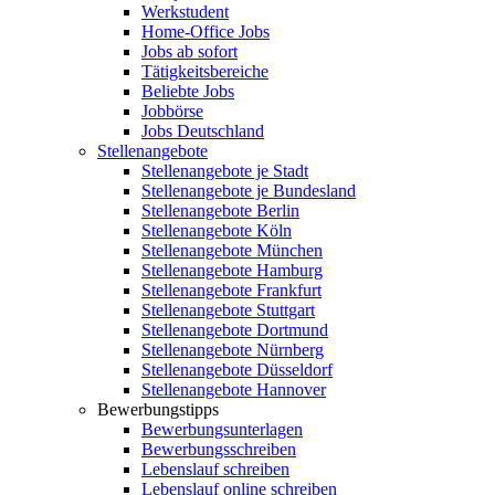
Werkstudent
Home-Office Jobs
Jobs ab sofort
Tätigkeitsbereiche
Beliebte Jobs
Jobbörse
Jobs Deutschland
Stellenangebote
Stellenangebote je Stadt
Stellenangebote je Bundesland
Stellenangebote Berlin
Stellenangebote Köln
Stellenangebote München
Stellenangebote Hamburg
Stellenangebote Frankfurt
Stellenangebote Stuttgart
Stellenangebote Dortmund
Stellenangebote Nürnberg
Stellenangebote Düsseldorf
Stellenangebote Hannover
Bewerbungstipps
Bewerbungsunterlagen
Bewerbungsschreiben
Lebenslauf schreiben
Lebenslauf online schreiben