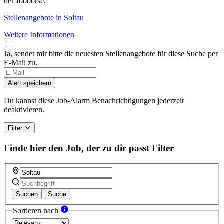
der Jobbörse.
Stellenangebote in Soltau
Weitere Informationen
Ja, sendet mir bitte die neuesten Stellenangebote für diese Suche per
E-Mail zu.
If
you
Alert speichern
are
a
Du kannst diese Job-Alarm Benachrichtigungen jederzeit
human,
deaktivieren.
ignore
this
Filter
field
Finde hier den Job, der zu dir passt
Filter
Suchen
Suche
Sortieren nach