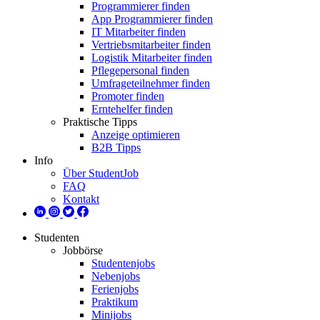
Programmierer finden
App Programmierer finden
IT Mitarbeiter finden
Vertriebsmitarbeiter finden
Logistik Mitarbeiter finden
Pflegepersonal finden
Umfrageteilnehmer finden
Promoter finden
Erntehelfer finden
Praktische Tipps
Anzeige optimieren
B2B Tipps
Info
Über StudentJob
FAQ
Kontakt
Studenten
Jobbörse
Studentenjobs
Nebenjobs
Ferienjobs
Praktikum
Minijobs