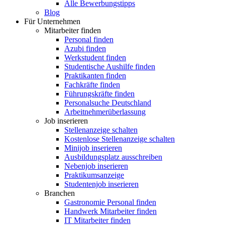
Alle Bewerbungstipps
Blog
Für Unternehmen
Mitarbeiter finden
Personal finden
Azubi finden
Werkstudent finden
Studentische Aushilfe finden
Praktikanten finden
Fachkräfte finden
Führungskräfte finden
Personalsuche Deutschland
Arbeitnehmerüberlassung
Job inserieren
Stellenanzeige schalten
Kostenlose Stellenanzeige schalten
Minijob inserieren
Ausbildungsplatz ausschreiben
Nebenjob inserieren
Praktikumsanzeige
Studentenjob inserieren
Branchen
Gastronomie Personal finden
Handwerk Mitarbeiter finden
IT Mitarbeiter finden