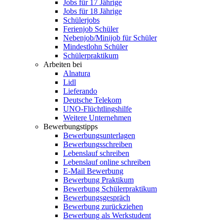
Jobs für 17 Jährige
Jobs für 18 Jährige
Schülerjobs
Ferienjob Schüler
Nebenjob/Minijob für Schüler
Mindestlohn Schüler
Schülerpraktikum
Arbeiten bei
Alnatura
Lidl
Lieferando
Deutsche Telekom
UNO-Flüchtlingshilfe
Weitere Unternehmen
Bewerbungstipps
Bewerbungsunterlagen
Bewerbungsschreiben
Lebenslauf schreiben
Lebenslauf online schreiben
E-Mail Bewerbung
Bewerbung Praktikum
Bewerbung Schülerpraktikum
Bewerbungsgespräch
Bewerbung zurückziehen
Bewerbung als Werkstudent