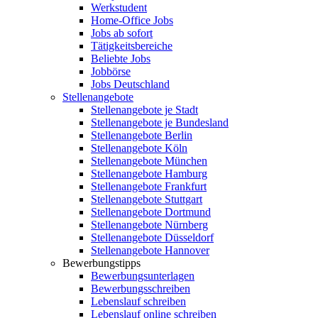
Werkstudent
Home-Office Jobs
Jobs ab sofort
Tätigkeitsbereiche
Beliebte Jobs
Jobbörse
Jobs Deutschland
Stellenangebote
Stellenangebote je Stadt
Stellenangebote je Bundesland
Stellenangebote Berlin
Stellenangebote Köln
Stellenangebote München
Stellenangebote Hamburg
Stellenangebote Frankfurt
Stellenangebote Stuttgart
Stellenangebote Dortmund
Stellenangebote Nürnberg
Stellenangebote Düsseldorf
Stellenangebote Hannover
Bewerbungstipps
Bewerbungsunterlagen
Bewerbungsschreiben
Lebenslauf schreiben
Lebenslauf online schreiben