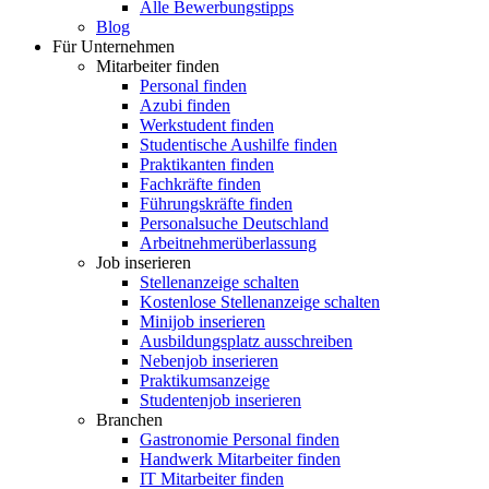
Alle Bewerbungstipps
Blog
Für Unternehmen
Mitarbeiter finden
Personal finden
Azubi finden
Werkstudent finden
Studentische Aushilfe finden
Praktikanten finden
Fachkräfte finden
Führungskräfte finden
Personalsuche Deutschland
Arbeitnehmerüberlassung
Job inserieren
Stellenanzeige schalten
Kostenlose Stellenanzeige schalten
Minijob inserieren
Ausbildungsplatz ausschreiben
Nebenjob inserieren
Praktikumsanzeige
Studentenjob inserieren
Branchen
Gastronomie Personal finden
Handwerk Mitarbeiter finden
IT Mitarbeiter finden