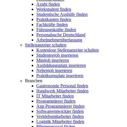
Azubi finden
Werkstudent finden
Studentische Aushilfe finden
Praktikanten finden
Fachkräfte finden
Führungskräfte finden
Personalsuche Deutschland
Arbeitnehmerüberlassung
Stellenanzeige schalten
Kostenlose Stellenanzeige schalten
Studentenjob inserieren
Minijob inserieren
Ausbildungsplatz inserieren
Nebenjob inserieren
Praktikumsplatz inserieren
Branchen
Gastronomie Personal finden
Handwerk Mitarbeiter finden
IT Mitarbeiter finden
Programmierer finden
App Programmierer finden
Softwareentwickler finden
Vertriebsmitarbeiter finden
Logistik Mitarbeiter finden
Pflegepersonal finden