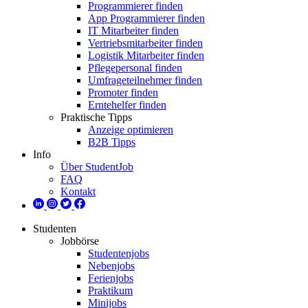
Programmierer finden
App Programmierer finden
IT Mitarbeiter finden
Vertriebsmitarbeiter finden
Logistik Mitarbeiter finden
Pflegepersonal finden
Umfrageteilnehmer finden
Promoter finden
Erntehelfer finden
Praktische Tipps
Anzeige optimieren
B2B Tipps
Info
Über StudentJob
FAQ
Kontakt
Studenten
Jobbörse
Studentenjobs
Nebenjobs
Ferienjobs
Praktikum
Minijobs