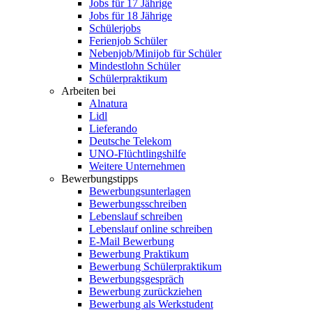
Jobs für 17 Jährige
Jobs für 18 Jährige
Schülerjobs
Ferienjob Schüler
Nebenjob/Minijob für Schüler
Mindestlohn Schüler
Schülerpraktikum
Arbeiten bei
Alnatura
Lidl
Lieferando
Deutsche Telekom
UNO-Flüchtlingshilfe
Weitere Unternehmen
Bewerbungstipps
Bewerbungsunterlagen
Bewerbungsschreiben
Lebenslauf schreiben
Lebenslauf online schreiben
E-Mail Bewerbung
Bewerbung Praktikum
Bewerbung Schülerpraktikum
Bewerbungsgespräch
Bewerbung zurückziehen
Bewerbung als Werkstudent