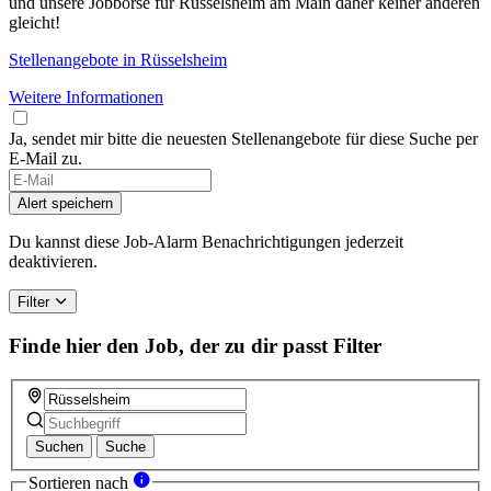
und unsere Jobbörse für Rüsselsheim am Main daher keiner anderen
gleicht!
Stellenangebote in Rüsselsheim
Weitere Informationen
Ja, sendet mir bitte die neuesten Stellenangebote für diese Suche per
E-Mail zu.
If
you
Alert speichern
are
a
Du kannst diese Job-Alarm Benachrichtigungen jederzeit
human,
deaktivieren.
ignore
this
Filter
field
Finde hier den Job, der zu dir passt
Filter
Suchen
Suche
Sortieren nach