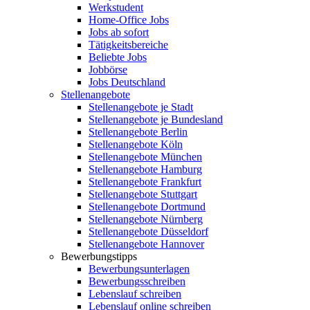
Werkstudent
Home-Office Jobs
Jobs ab sofort
Tätigkeitsbereiche
Beliebte Jobs
Jobbörse
Jobs Deutschland
Stellenangebote
Stellenangebote je Stadt
Stellenangebote je Bundesland
Stellenangebote Berlin
Stellenangebote Köln
Stellenangebote München
Stellenangebote Hamburg
Stellenangebote Frankfurt
Stellenangebote Stuttgart
Stellenangebote Dortmund
Stellenangebote Nürnberg
Stellenangebote Düsseldorf
Stellenangebote Hannover
Bewerbungstipps
Bewerbungsunterlagen
Bewerbungsschreiben
Lebenslauf schreiben
Lebenslauf online schreiben