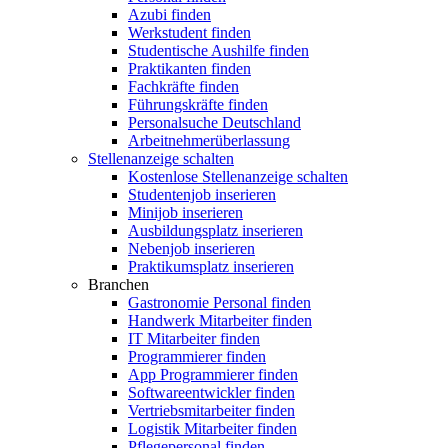
Azubi finden
Werkstudent finden
Studentische Aushilfe finden
Praktikanten finden
Fachkräfte finden
Führungskräfte finden
Personalsuche Deutschland
Arbeitnehmerüberlassung
Stellenanzeige schalten
Kostenlose Stellenanzeige schalten
Studentenjob inserieren
Minijob inserieren
Ausbildungsplatz inserieren
Nebenjob inserieren
Praktikumsplatz inserieren
Branchen
Gastronomie Personal finden
Handwerk Mitarbeiter finden
IT Mitarbeiter finden
Programmierer finden
App Programmierer finden
Softwareentwickler finden
Vertriebsmitarbeiter finden
Logistik Mitarbeiter finden
Pflegepersonal finden