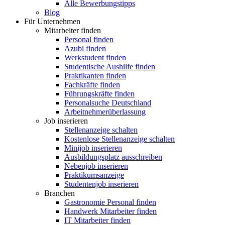
Alle Bewerbungstipps
Blog
Für Unternehmen
Mitarbeiter finden
Personal finden
Azubi finden
Werkstudent finden
Studentische Aushilfe finden
Praktikanten finden
Fachkräfte finden
Führungskräfte finden
Personalsuche Deutschland
Arbeitnehmerüberlassung
Job inserieren
Stellenanzeige schalten
Kostenlose Stellenanzeige schalten
Minijob inserieren
Ausbildungsplatz ausschreiben
Nebenjob inserieren
Praktikumsanzeige
Studentenjob inserieren
Branchen
Gastronomie Personal finden
Handwerk Mitarbeiter finden
IT Mitarbeiter finden