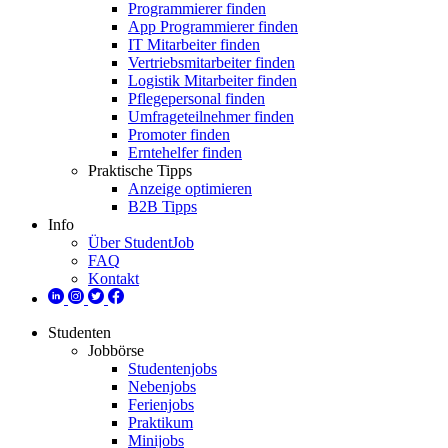
Programmierer finden
App Programmierer finden
IT Mitarbeiter finden
Vertriebsmitarbeiter finden
Logistik Mitarbeiter finden
Pflegepersonal finden
Umfrageteilnehmer finden
Promoter finden
Erntehelfer finden
Praktische Tipps
Anzeige optimieren
B2B Tipps
Info
Über StudentJob
FAQ
Kontakt
Studenten
Jobbörse
Studentenjobs
Nebenjobs
Ferienjobs
Praktikum
Minijobs