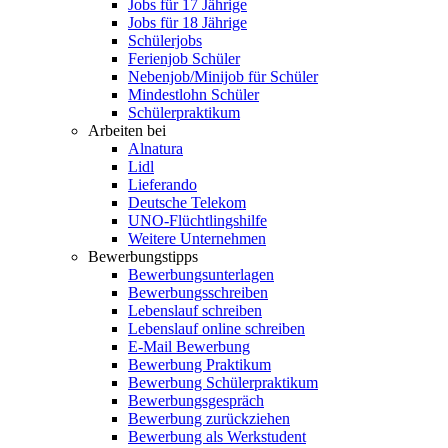
Jobs für 17 Jährige
Jobs für 18 Jährige
Schülerjobs
Ferienjob Schüler
Nebenjob/Minijob für Schüler
Mindestlohn Schüler
Schülerpraktikum
Arbeiten bei
Alnatura
Lidl
Lieferando
Deutsche Telekom
UNO-Flüchtlingshilfe
Weitere Unternehmen
Bewerbungstipps
Bewerbungsunterlagen
Bewerbungsschreiben
Lebenslauf schreiben
Lebenslauf online schreiben
E-Mail Bewerbung
Bewerbung Praktikum
Bewerbung Schülerpraktikum
Bewerbungsgespräch
Bewerbung zurückziehen
Bewerbung als Werkstudent