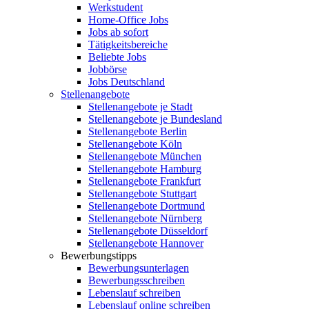
Werkstudent
Home-Office Jobs
Jobs ab sofort
Tätigkeitsbereiche
Beliebte Jobs
Jobbörse
Jobs Deutschland
Stellenangebote
Stellenangebote je Stadt
Stellenangebote je Bundesland
Stellenangebote Berlin
Stellenangebote Köln
Stellenangebote München
Stellenangebote Hamburg
Stellenangebote Frankfurt
Stellenangebote Stuttgart
Stellenangebote Dortmund
Stellenangebote Nürnberg
Stellenangebote Düsseldorf
Stellenangebote Hannover
Bewerbungstipps
Bewerbungsunterlagen
Bewerbungsschreiben
Lebenslauf schreiben
Lebenslauf online schreiben