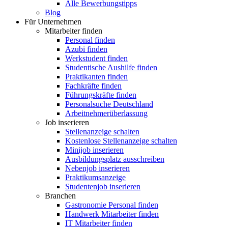
Alle Bewerbungstipps
Blog
Für Unternehmen
Mitarbeiter finden
Personal finden
Azubi finden
Werkstudent finden
Studentische Aushilfe finden
Praktikanten finden
Fachkräfte finden
Führungskräfte finden
Personalsuche Deutschland
Arbeitnehmerüberlassung
Job inserieren
Stellenanzeige schalten
Kostenlose Stellenanzeige schalten
Minijob inserieren
Ausbildungsplatz ausschreiben
Nebenjob inserieren
Praktikumsanzeige
Studentenjob inserieren
Branchen
Gastronomie Personal finden
Handwerk Mitarbeiter finden
IT Mitarbeiter finden