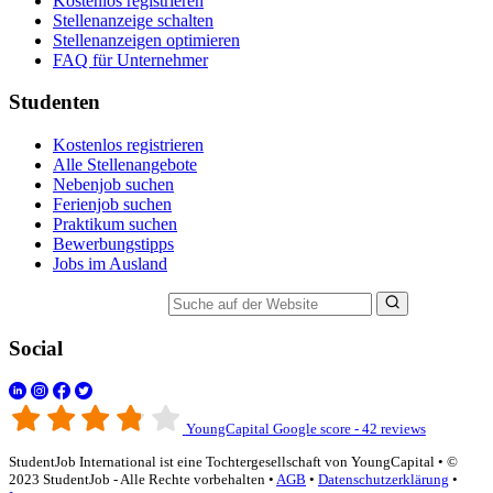
Kostenlos registrieren
Stellenanzeige schalten
Stellenanzeigen optimieren
FAQ für Unternehmer
Studenten
Kostenlos registrieren
Alle Stellenangebote
Nebenjob suchen
Ferienjob suchen
Praktikum suchen
Bewerbungstipps
Jobs im Ausland
Suche auf der Website
Social
YoungCapital Google score - 42 reviews
StudentJob International ist eine Tochtergesellschaft von YoungCapital • ©
2023 StudentJob - Alle Rechte vorbehalten •
AGB
•
Datenschutzerklärung
•