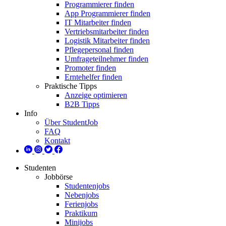
Programmierer finden
App Programmierer finden
IT Mitarbeiter finden
Vertriebsmitarbeiter finden
Logistik Mitarbeiter finden
Pflegepersonal finden
Umfrageteilnehmer finden
Promoter finden
Erntehelfer finden
Praktische Tipps
Anzeige optimieren
B2B Tipps
Info
Über StudentJob
FAQ
Kontakt
Studenten
Jobbörse
Studentenjobs
Nebenjobs
Ferienjobs
Praktikum
Minijobs