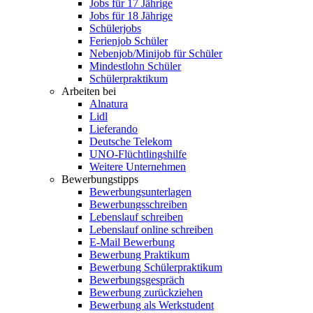
Jobs für 17 Jährige
Jobs für 18 Jährige
Schülerjobs
Ferienjob Schüler
Nebenjob/Minijob für Schüler
Mindestlohn Schüler
Schülerpraktikum
Arbeiten bei
Alnatura
Lidl
Lieferando
Deutsche Telekom
UNO-Flüchtlingshilfe
Weitere Unternehmen
Bewerbungstipps
Bewerbungsunterlagen
Bewerbungsschreiben
Lebenslauf schreiben
Lebenslauf online schreiben
E-Mail Bewerbung
Bewerbung Praktikum
Bewerbung Schülerpraktikum
Bewerbungsgespräch
Bewerbung zurückziehen
Bewerbung als Werkstudent