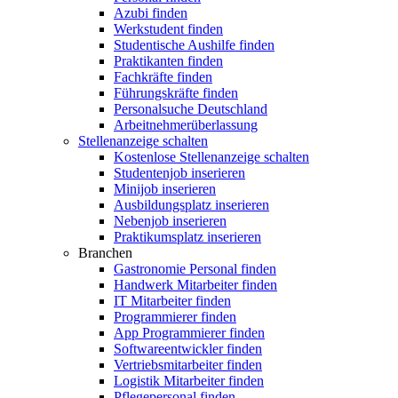
Azubi finden
Werkstudent finden
Studentische Aushilfe finden
Praktikanten finden
Fachkräfte finden
Führungskräfte finden
Personalsuche Deutschland
Arbeitnehmerüberlassung
Stellenanzeige schalten
Kostenlose Stellenanzeige schalten
Studentenjob inserieren
Minijob inserieren
Ausbildungsplatz inserieren
Nebenjob inserieren
Praktikumsplatz inserieren
Branchen
Gastronomie Personal finden
Handwerk Mitarbeiter finden
IT Mitarbeiter finden
Programmierer finden
App Programmierer finden
Softwareentwickler finden
Vertriebsmitarbeiter finden
Logistik Mitarbeiter finden
Pflegepersonal finden