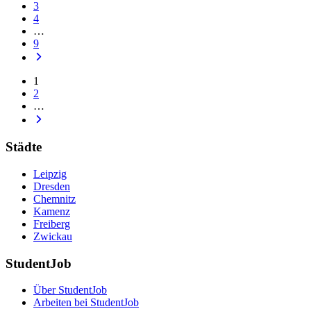
3
4
…
9
1
2
…
Städte
Leipzig
Dresden
Chemnitz
Kamenz
Freiberg
Zwickau
StudentJob
Über StudentJob
Arbeiten bei StudentJob