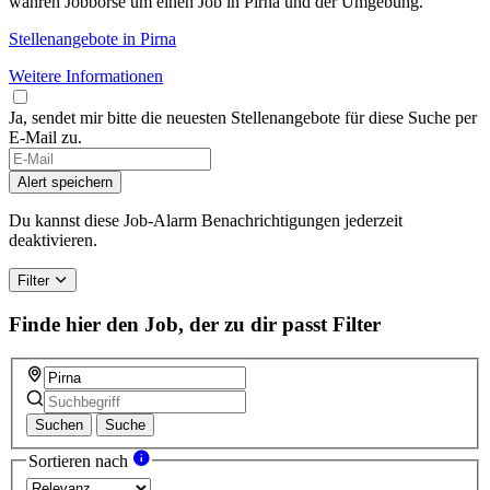
wahren Jobbörse um einen Job in Pirna und der Umgebung.
Stellenangebote in Pirna
Weitere Informationen
Ja, sendet mir bitte die neuesten Stellenangebote für diese Suche per
E-Mail zu.
If
you
Alert speichern
are
a
Du kannst diese Job-Alarm Benachrichtigungen jederzeit
human,
deaktivieren.
ignore
this
Filter
field
Finde hier den Job, der zu dir passt
Filter
Suchen
Suche
Sortieren nach