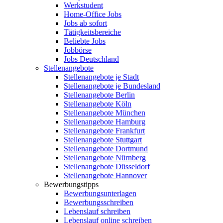
Werkstudent
Home-Office Jobs
Jobs ab sofort
Tätigkeitsbereiche
Beliebte Jobs
Jobbörse
Jobs Deutschland
Stellenangebote
Stellenangebote je Stadt
Stellenangebote je Bundesland
Stellenangebote Berlin
Stellenangebote Köln
Stellenangebote München
Stellenangebote Hamburg
Stellenangebote Frankfurt
Stellenangebote Stuttgart
Stellenangebote Dortmund
Stellenangebote Nürnberg
Stellenangebote Düsseldorf
Stellenangebote Hannover
Bewerbungstipps
Bewerbungsunterlagen
Bewerbungsschreiben
Lebenslauf schreiben
Lebenslauf online schreiben