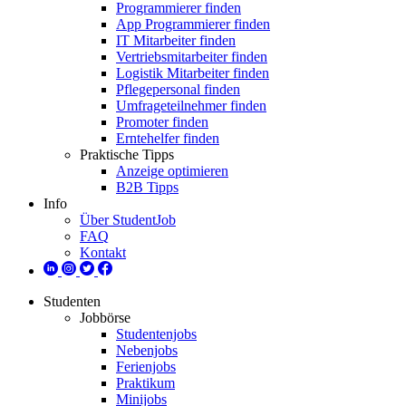
Programmierer finden
App Programmierer finden
IT Mitarbeiter finden
Vertriebsmitarbeiter finden
Logistik Mitarbeiter finden
Pflegepersonal finden
Umfrageteilnehmer finden
Promoter finden
Erntehelfer finden
Praktische Tipps
Anzeige optimieren
B2B Tipps
Info
Über StudentJob
FAQ
Kontakt
Studenten
Jobbörse
Studentenjobs
Nebenjobs
Ferienjobs
Praktikum
Minijobs