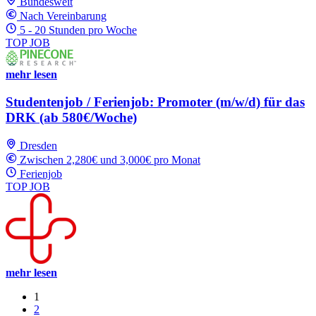
Bundesweit
Nach Vereinbarung
5 - 20 Stunden pro Woche
TOP JOB
mehr lesen
Studentenjob / Ferienjob: Promoter (m/w/d) für das
DRK (ab 580€/Woche)
Dresden
Zwischen 2,280€ und 3,000€ pro Monat
Ferienjob
TOP JOB
mehr lesen
1
2