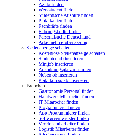
Azubi finden
Werkstudent finden
Studentische Aushilfe finden
Praktikanten finden
Fachkräfte finden
Führungskräfte finden
Personalsuche Deutschland
Arbeitnehmerüberlassung
Stellenanzeige schalten
Kostenlose Stellenanzeige schalten
Studentenjob inserieren
Minijob inserieren
Ausbildungsplatz inserieren
Nebenjob inserieren
Praktikumsplatz inserieren
Branchen
Gastronomie Personal finden
Handwerk Mitarbeiter finden
IT Mitarbeiter finden
Programmierer finden
App Programmierer finden
Softwareentwickler finden
Vertriebsmitarbeiter finden
Logistik Mitarbeiter finden
Pflegepersonal finden