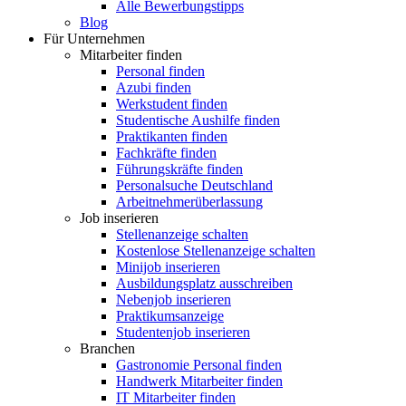
Alle Bewerbungstipps
Blog
Für Unternehmen
Mitarbeiter finden
Personal finden
Azubi finden
Werkstudent finden
Studentische Aushilfe finden
Praktikanten finden
Fachkräfte finden
Führungskräfte finden
Personalsuche Deutschland
Arbeitnehmerüberlassung
Job inserieren
Stellenanzeige schalten
Kostenlose Stellenanzeige schalten
Minijob inserieren
Ausbildungsplatz ausschreiben
Nebenjob inserieren
Praktikumsanzeige
Studentenjob inserieren
Branchen
Gastronomie Personal finden
Handwerk Mitarbeiter finden
IT Mitarbeiter finden