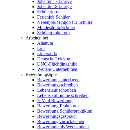
Jobs für 17 Jährige
Jobs für 18 Jährige
Schülerjobs
Ferienjob Schüler
Nebenjob/Minijob für Schüler
Mindestlohn Schüler
Schülerpraktikum
Arbeiten bei
Alnatura
Lidl
Lieferando
Deutsche Telekom
UNO-Flüchtlingshilfe
Weitere Unternehmen
Bewerbungstipps
Bewerbungsunterlagen
Bewerbungsschreiben
Lebenslauf schreiben
Lebenslauf online schreiben
E-Mail Bewerbung
Bewerbung Praktikum
Bewerbung Schülerpraktikum
Bewerbungsgespräch
Bewerbung zurückziehen
Bewerbung als Werkstudent