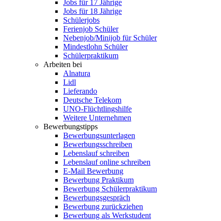
Jobs für 17 Jährige
Jobs für 18 Jährige
Schülerjobs
Ferienjob Schüler
Nebenjob/Minijob für Schüler
Mindestlohn Schüler
Schülerpraktikum
Arbeiten bei
Alnatura
Lidl
Lieferando
Deutsche Telekom
UNO-Flüchtlingshilfe
Weitere Unternehmen
Bewerbungstipps
Bewerbungsunterlagen
Bewerbungsschreiben
Lebenslauf schreiben
Lebenslauf online schreiben
E-Mail Bewerbung
Bewerbung Praktikum
Bewerbung Schülerpraktikum
Bewerbungsgespräch
Bewerbung zurückziehen
Bewerbung als Werkstudent