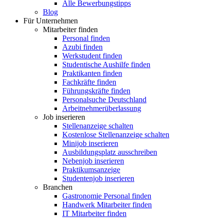
Alle Bewerbungstipps
Blog
Für Unternehmen
Mitarbeiter finden
Personal finden
Azubi finden
Werkstudent finden
Studentische Aushilfe finden
Praktikanten finden
Fachkräfte finden
Führungskräfte finden
Personalsuche Deutschland
Arbeitnehmerüberlassung
Job inserieren
Stellenanzeige schalten
Kostenlose Stellenanzeige schalten
Minijob inserieren
Ausbildungsplatz ausschreiben
Nebenjob inserieren
Praktikumsanzeige
Studentenjob inserieren
Branchen
Gastronomie Personal finden
Handwerk Mitarbeiter finden
IT Mitarbeiter finden