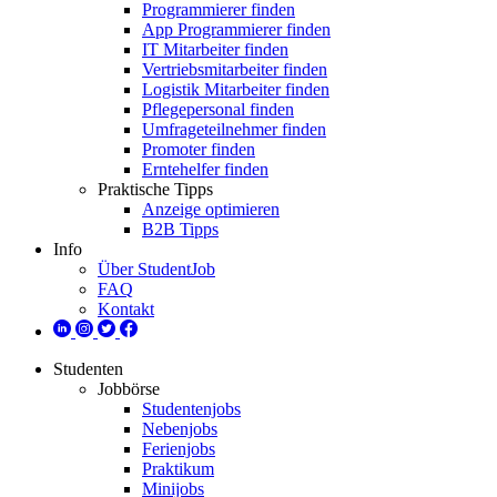
Programmierer finden
App Programmierer finden
IT Mitarbeiter finden
Vertriebsmitarbeiter finden
Logistik Mitarbeiter finden
Pflegepersonal finden
Umfrageteilnehmer finden
Promoter finden
Erntehelfer finden
Praktische Tipps
Anzeige optimieren
B2B Tipps
Info
Über StudentJob
FAQ
Kontakt
Studenten
Jobbörse
Studentenjobs
Nebenjobs
Ferienjobs
Praktikum
Minijobs