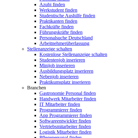
Azubi finden
Werkstudent finden
Studentische Aushilfe finden
Praktikanten finden
Fachkräfte finden
Führungskräfte finden
Personalsuche Deutschland
Arbeitnehmerüberlassung
Stellenanzeige schalten
Kostenlose Stellenanzeige schalten
Studentenjob inserieren
Minijob inserieren
Ausbildungsplatz inserieren
Nebenjob inserieren
Praktikumsplatz inserieren
Branchen
Gastronomie Personal finden
Handwerk Mitarbeiter finden
IT Mitarbeiter finden
Programmierer finden
App Programmierer finden
Softwareentwickler finden
Vertriebsmitarbeiter finden
Logistik Mitarbeiter finden
Pflegepersonal finden