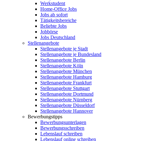
Werkstudent
Home-Office Jobs
Jobs ab sofort
Tätigkeitsbereiche
Beliebte Jobs
Jobbörse
Jobs Deutschland
Stellenangebote
Stellenangebote je Stadt
Stellenangebote je Bundesland
Stellenangebote Berlin
Stellenangebote Köln
Stellenangebote München
Stellenangebote Hamburg
Stellenangebote Frankfurt
Stellenangebote Stuttgart
Stellenangebote Dortmund
Stellenangebote Nürnberg
Stellenangebote Düsseldorf
Stellenangebote Hannover
Bewerbungstipps
Bewerbungsunterlagen
Bewerbungsschreiben
Lebenslauf schreiben
Lebenslauf online schreiben