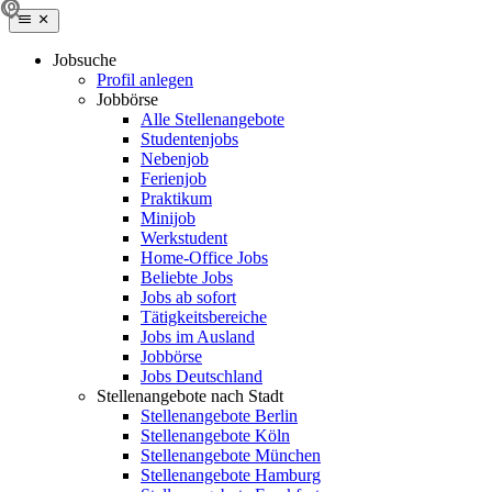
Jobsuche
Profil anlegen
Jobbörse
Alle Stellenangebote
Studentenjobs
Nebenjob
Ferienjob
Praktikum
Minijob
Werkstudent
Home-Office Jobs
Beliebte Jobs
Jobs ab sofort
Tätigkeitsbereiche
Jobs im Ausland
Jobbörse
Jobs Deutschland
Stellenangebote nach Stadt
Stellenangebote Berlin
Stellenangebote Köln
Stellenangebote München
Stellenangebote Hamburg