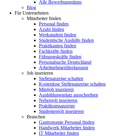
Alle Bewerbungstipps
Blog
Für Unternehmen
Mitarbeiter finden
Personal finden
Azubi finden
Werkstudent finden
Studentische Aushilfe finden
Praktikanten finden
Fachkräfte finden
Führungskräfte finden
Personalsuche Deutschland
Arbeitnehmerüberlassung
Job inserieren
Stellenanzeige schalten
Kostenlose Stellenanzeige schalten
Minijob inserieren
Ausbildungsplatz ausschreiben
Nebenjob inserieren
Praktikumsanzeige
Studentenjob inserieren
Branchen
Gastronomie Personal finden
Handwerk Mitarbeiter finden
IT Mitarbeiter finden