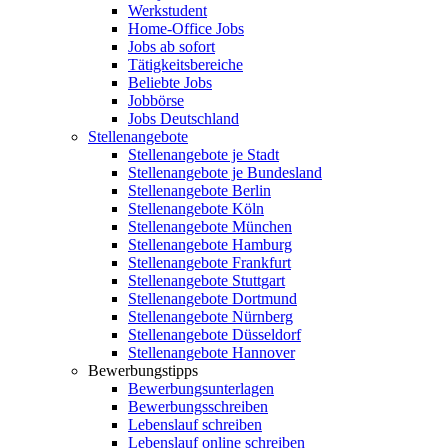
Werkstudent
Home-Office Jobs
Jobs ab sofort
Tätigkeitsbereiche
Beliebte Jobs
Jobbörse
Jobs Deutschland
Stellenangebote
Stellenangebote je Stadt
Stellenangebote je Bundesland
Stellenangebote Berlin
Stellenangebote Köln
Stellenangebote München
Stellenangebote Hamburg
Stellenangebote Frankfurt
Stellenangebote Stuttgart
Stellenangebote Dortmund
Stellenangebote Nürnberg
Stellenangebote Düsseldorf
Stellenangebote Hannover
Bewerbungstipps
Bewerbungsunterlagen
Bewerbungsschreiben
Lebenslauf schreiben
Lebenslauf online schreiben