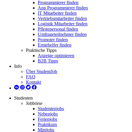
Programmierer finden
App Programmierer finden
IT Mitarbeiter finden
Vertriebsmitarbeiter finden
Logistik Mitarbeiter finden
Pflegepersonal finden
Umfrageteilnehmer finden
Promoter finden
Erntehelfer finden
Praktische Tipps
Anzeige optimieren
B2B Tipps
Info
Über StudentJob
FAQ
Kontakt
Studenten
Jobbörse
Studentenjobs
Nebenjobs
Ferienjobs
Praktikum
Minijobs