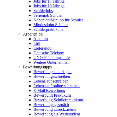
Jobs für 17 Jährige
Jobs für 18 Jährige
Schülerjobs
Ferienjob Schüler
Nebenjob/Minijob für Schüler
Mindestlohn Schüler
Schülerpraktikum
Arbeiten bei
Alnatura
Lidl
Lieferando
Deutsche Telekom
UNO-Flüchtlingshilfe
Weitere Unternehmen
Bewerbungstipps
Bewerbungsunterlagen
Bewerbungsschreiben
Lebenslauf schreiben
Lebenslauf online schreiben
E-Mail Bewerbung
Bewerbung Praktikum
Bewerbung Schülerpraktikum
Bewerbungsgespräch
Bewerbung zurückziehen
Bewerbung als Werkstudent