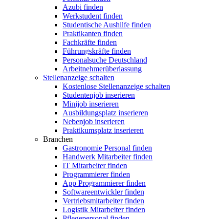
Azubi finden
Werkstudent finden
Studentische Aushilfe finden
Praktikanten finden
Fachkräfte finden
Führungskräfte finden
Personalsuche Deutschland
Arbeitnehmerüberlassung
Stellenanzeige schalten
Kostenlose Stellenanzeige schalten
Studentenjob inserieren
Minijob inserieren
Ausbildungsplatz inserieren
Nebenjob inserieren
Praktikumsplatz inserieren
Branchen
Gastronomie Personal finden
Handwerk Mitarbeiter finden
IT Mitarbeiter finden
Programmierer finden
App Programmierer finden
Softwareentwickler finden
Vertriebsmitarbeiter finden
Logistik Mitarbeiter finden
Pflegepersonal finden