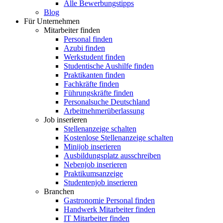
Alle Bewerbungstipps
Blog
Für Unternehmen
Mitarbeiter finden
Personal finden
Azubi finden
Werkstudent finden
Studentische Aushilfe finden
Praktikanten finden
Fachkräfte finden
Führungskräfte finden
Personalsuche Deutschland
Arbeitnehmerüberlassung
Job inserieren
Stellenanzeige schalten
Kostenlose Stellenanzeige schalten
Minijob inserieren
Ausbildungsplatz ausschreiben
Nebenjob inserieren
Praktikumsanzeige
Studentenjob inserieren
Branchen
Gastronomie Personal finden
Handwerk Mitarbeiter finden
IT Mitarbeiter finden