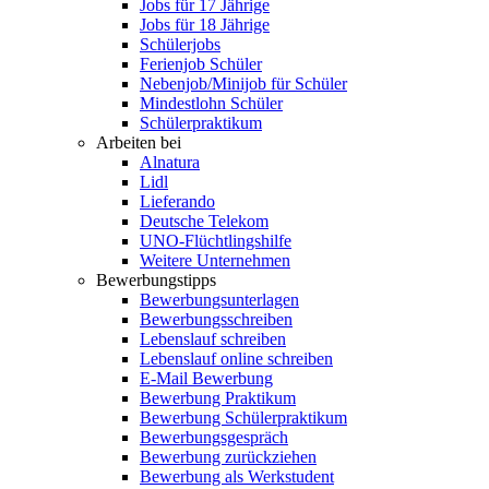
Jobs für 17 Jährige
Jobs für 18 Jährige
Schülerjobs
Ferienjob Schüler
Nebenjob/Minijob für Schüler
Mindestlohn Schüler
Schülerpraktikum
Arbeiten bei
Alnatura
Lidl
Lieferando
Deutsche Telekom
UNO-Flüchtlingshilfe
Weitere Unternehmen
Bewerbungstipps
Bewerbungsunterlagen
Bewerbungsschreiben
Lebenslauf schreiben
Lebenslauf online schreiben
E-Mail Bewerbung
Bewerbung Praktikum
Bewerbung Schülerpraktikum
Bewerbungsgespräch
Bewerbung zurückziehen
Bewerbung als Werkstudent