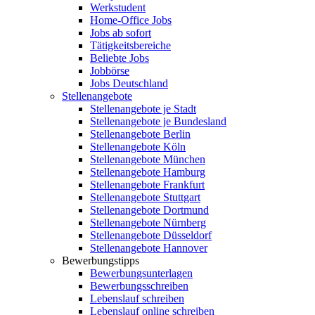
Werkstudent
Home-Office Jobs
Jobs ab sofort
Tätigkeitsbereiche
Beliebte Jobs
Jobbörse
Jobs Deutschland
Stellenangebote
Stellenangebote je Stadt
Stellenangebote je Bundesland
Stellenangebote Berlin
Stellenangebote Köln
Stellenangebote München
Stellenangebote Hamburg
Stellenangebote Frankfurt
Stellenangebote Stuttgart
Stellenangebote Dortmund
Stellenangebote Nürnberg
Stellenangebote Düsseldorf
Stellenangebote Hannover
Bewerbungstipps
Bewerbungsunterlagen
Bewerbungsschreiben
Lebenslauf schreiben
Lebenslauf online schreiben