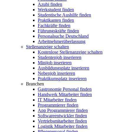
Azubi finden
Werkstudent finden
Studentische Aushilfe finden
Praktikanten finden
Fachkräfte finden
Führungskräfte finden
Personalsuche Deutschland
Arbeitnehmerüberlassung
Stellenanzeige schalten
Kostenlose Stellenanzeige schalten
Studentenjob inserieren
Minijob inserieren
Ausbildungsplatz inserieren
Nebenjob inserieren
Praktikumsplatz inserieren
Branchen
Gastronomie Personal finden
Handwerk Mitarbeiter finden
IT Mitarbeiter finden
Programmierer finden
App Programmierer finden
Softwareentwickler finden
Vertriebsmitarbeiter finden
Logistik Mitarbeiter finden
Pflegepersonal finden