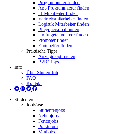
Programmierer finden
App Programmierer finden
IT Mitarbeiter finden
Vertriebsmitarbeiter finden
Logistik Mitarbeiter finden
Pflegepersonal finden
Umfrageteilnehmer finden
Promoter finden
Erntehelfer finden
Praktische Tipps
Anzeige optimieren
B2B Tipps
Info
Über StudentJob
FAQ
Kontakt
Studenten
Jobbörse
Studentenjobs
Nebenjobs
Ferienjobs
Praktikum
Minijobs