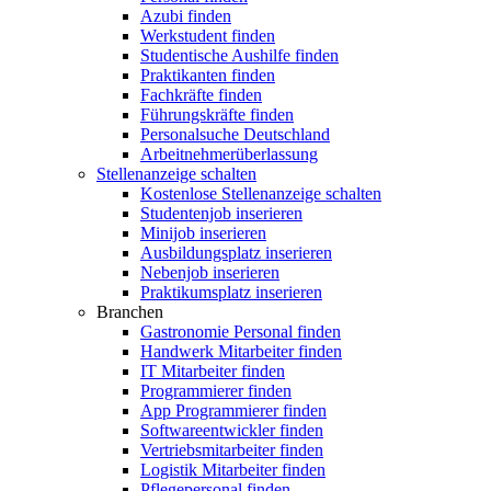
Azubi finden
Werkstudent finden
Studentische Aushilfe finden
Praktikanten finden
Fachkräfte finden
Führungskräfte finden
Personalsuche Deutschland
Arbeitnehmerüberlassung
Stellenanzeige schalten
Kostenlose Stellenanzeige schalten
Studentenjob inserieren
Minijob inserieren
Ausbildungsplatz inserieren
Nebenjob inserieren
Praktikumsplatz inserieren
Branchen
Gastronomie Personal finden
Handwerk Mitarbeiter finden
IT Mitarbeiter finden
Programmierer finden
App Programmierer finden
Softwareentwickler finden
Vertriebsmitarbeiter finden
Logistik Mitarbeiter finden
Pflegepersonal finden