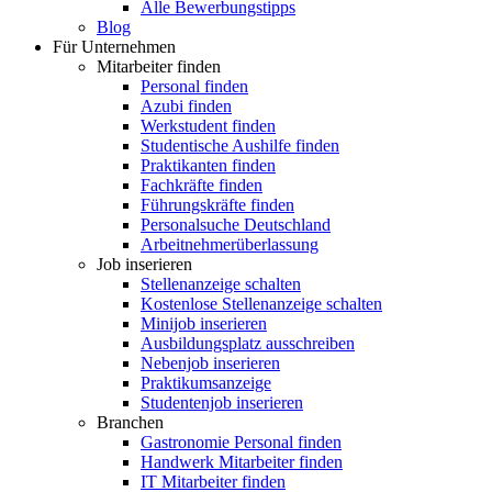
Alle Bewerbungstipps
Blog
Für Unternehmen
Mitarbeiter finden
Personal finden
Azubi finden
Werkstudent finden
Studentische Aushilfe finden
Praktikanten finden
Fachkräfte finden
Führungskräfte finden
Personalsuche Deutschland
Arbeitnehmerüberlassung
Job inserieren
Stellenanzeige schalten
Kostenlose Stellenanzeige schalten
Minijob inserieren
Ausbildungsplatz ausschreiben
Nebenjob inserieren
Praktikumsanzeige
Studentenjob inserieren
Branchen
Gastronomie Personal finden
Handwerk Mitarbeiter finden
IT Mitarbeiter finden