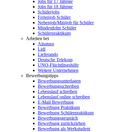
Jobs für 17 Jährige
Jobs für 18 Jährige
Schülerjobs
Ferienjob Schüler
Nebenjob/Minijob für Schüler
Mindestlohn Schüler
Schülerpraktikum
Arbeiten bei
Alnatura
Lidl
Lieferando
Deutsche Telekom
UNO-Flüchtlingshilfe
Weitere Unternehmen
Bewerbungstipps
Bewerbungsunterlagen
Bewerbungsschreiben
Lebenslauf schreiben
Lebenslauf online schreiben
E-Mail Bewerbung
Bewerbung Praktikum
Bewerbung Schülerpraktikum
Bewerbungsgespräch
Bewerbung zurückziehen
Bewerbung als Werkstudent