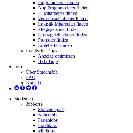
Programmierer finden
App Programmierer finden
IT Mitarbeiter finden
Vertriebsmitarbeiter finden
Logistik Mitarbeiter finden
Pflegepersonal finden
Umfrageteilnehmer finden
Promoter finden
Erntehelfer finden
Praktische Tipps
Anzeige optimieren
B2B Tipps
Info
Über StudentJob
FAQ
Kontakt
Studenten
Jobbörse
Studentenjobs
Nebenjobs
Ferienjobs
Praktikum
Minijobs