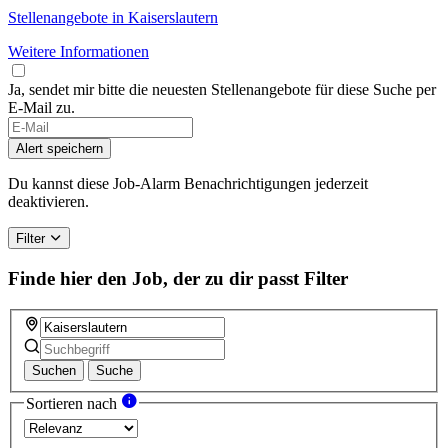
Stellenangebote in Kaiserslautern
Weitere Informationen
Ja, sendet mir bitte die neuesten Stellenangebote für diese Suche per
E-Mail zu.
If
you
Alert speichern
are
a
Du kannst diese Job-Alarm Benachrichtigungen jederzeit
human,
deaktivieren.
ignore
this
Filter
field
Finde hier den Job, der zu dir passt
Filter
Suchen
Suche
Sortieren nach