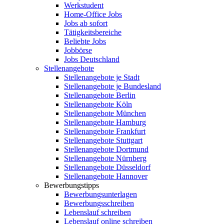
Werkstudent
Home-Office Jobs
Jobs ab sofort
Tätigkeitsbereiche
Beliebte Jobs
Jobbörse
Jobs Deutschland
Stellenangebote
Stellenangebote je Stadt
Stellenangebote je Bundesland
Stellenangebote Berlin
Stellenangebote Köln
Stellenangebote München
Stellenangebote Hamburg
Stellenangebote Frankfurt
Stellenangebote Stuttgart
Stellenangebote Dortmund
Stellenangebote Nürnberg
Stellenangebote Düsseldorf
Stellenangebote Hannover
Bewerbungstipps
Bewerbungsunterlagen
Bewerbungsschreiben
Lebenslauf schreiben
Lebenslauf online schreiben