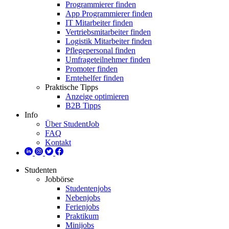
Programmierer finden
App Programmierer finden
IT Mitarbeiter finden
Vertriebsmitarbeiter finden
Logistik Mitarbeiter finden
Pflegepersonal finden
Umfrageteilnehmer finden
Promoter finden
Erntehelfer finden
Praktische Tipps
Anzeige optimieren
B2B Tipps
Info
Über StudentJob
FAQ
Kontakt
Studenten
Jobbörse
Studentenjobs
Nebenjobs
Ferienjobs
Praktikum
Minijobs