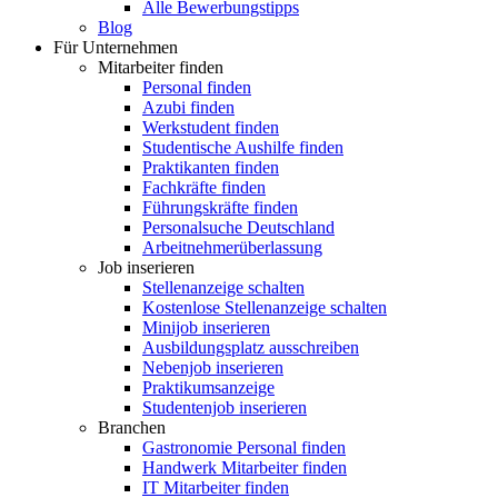
Alle Bewerbungstipps
Blog
Für Unternehmen
Mitarbeiter finden
Personal finden
Azubi finden
Werkstudent finden
Studentische Aushilfe finden
Praktikanten finden
Fachkräfte finden
Führungskräfte finden
Personalsuche Deutschland
Arbeitnehmerüberlassung
Job inserieren
Stellenanzeige schalten
Kostenlose Stellenanzeige schalten
Minijob inserieren
Ausbildungsplatz ausschreiben
Nebenjob inserieren
Praktikumsanzeige
Studentenjob inserieren
Branchen
Gastronomie Personal finden
Handwerk Mitarbeiter finden
IT Mitarbeiter finden