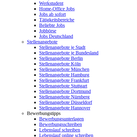
Werkstudent
Home-Office Jobs
Jobs ab sofort
Tätigkeitsbereiche
Beliebte Jobs
Jobbörse
Jobs Deutschland
Stellenangebote
Stellenangebote je Stadt
Stellenangebote je Bundesland
Stellenangebote Berlin
Stellenangebote Köln
Stellenangebote München
Stellenangebote Hamburg
Stellenangebote Frankfurt
Stellenangebote Stuttgart
Stellenangebote Dortmund
Stellenangebote Nürnberg
Stellenangebote Düsseldorf
Stellenangebote Hannover
Bewerbungstipps
Bewerbungsunterlagen
Bewerbungsschreiben
Lebenslauf schreiben
Lebenslauf online schreiben