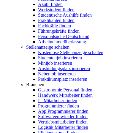
Azubi finden
Werkstudent finden
Studentische Aushilfe finden
Praktikanten finden
Fachkräfte finden
Führungskräfte finden
Personalsuche Deutschland
Arbeitnehmerüberlassung
Stellenanzeige schalten
Kostenlose Stellenanzeige schalten
Studentenjob inserieren
Minijob inserieren
Ausbildungsplatz inserieren
Nebenjob inserieren
Praktikumsplatz inserieren
Branchen
Gastronomie Personal finden
Handwerk Mitarbeiter finden
IT Mitarbeiter finden
Programmierer finden
App Programmierer finden
Softwareentwickler finden
Vertriebsmitarbeiter finden
Logistik Mitarbeiter finden
Pflegepersonal finden