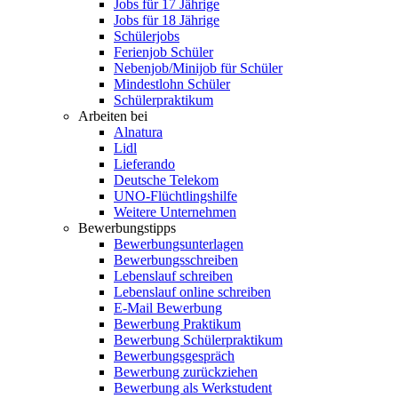
Jobs für 17 Jährige
Jobs für 18 Jährige
Schülerjobs
Ferienjob Schüler
Nebenjob/Minijob für Schüler
Mindestlohn Schüler
Schülerpraktikum
Arbeiten bei
Alnatura
Lidl
Lieferando
Deutsche Telekom
UNO-Flüchtlingshilfe
Weitere Unternehmen
Bewerbungstipps
Bewerbungsunterlagen
Bewerbungsschreiben
Lebenslauf schreiben
Lebenslauf online schreiben
E-Mail Bewerbung
Bewerbung Praktikum
Bewerbung Schülerpraktikum
Bewerbungsgespräch
Bewerbung zurückziehen
Bewerbung als Werkstudent