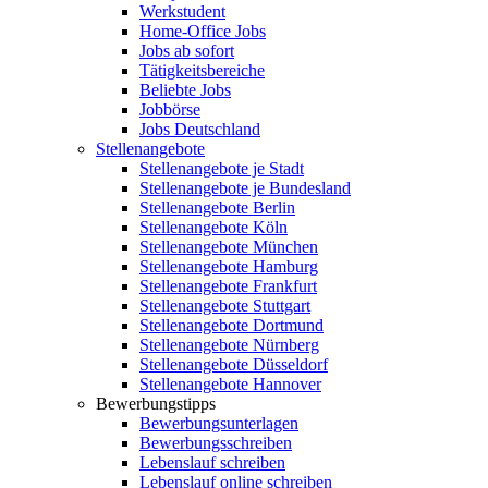
Werkstudent
Home-Office Jobs
Jobs ab sofort
Tätigkeitsbereiche
Beliebte Jobs
Jobbörse
Jobs Deutschland
Stellenangebote
Stellenangebote je Stadt
Stellenangebote je Bundesland
Stellenangebote Berlin
Stellenangebote Köln
Stellenangebote München
Stellenangebote Hamburg
Stellenangebote Frankfurt
Stellenangebote Stuttgart
Stellenangebote Dortmund
Stellenangebote Nürnberg
Stellenangebote Düsseldorf
Stellenangebote Hannover
Bewerbungstipps
Bewerbungsunterlagen
Bewerbungsschreiben
Lebenslauf schreiben
Lebenslauf online schreiben