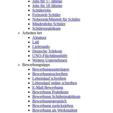
Jobs für 17 Jährige
Jobs für 18 Jährige
Schülerjobs
Ferienjob Schüler
Nebenjob/Minijob für Schüler
Mindestlohn Schüler
Schülerpraktikum
Arbeiten bei
Alnatura
Lidl
Lieferando
Deutsche Telekom
UNO-Flüchtlingshilfe
Weitere Unternehmen
Bewerbungstipps
Bewerbungsunterlagen
Bewerbungsschreiben
Lebenslauf schreiben
Lebenslauf online schreiben
E-Mail Bewerbung
Bewerbung Praktikum
Bewerbung Schülerpraktikum
Bewerbungsgespräch
Bewerbung zurückziehen
Bewerbung als Werkstudent