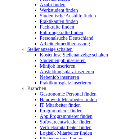
Azubi finden
Werkstudent finden
Studentische Aushilfe finden
Praktikanten finden
Fachkräfte finden
Führungskräfte finden
Personalsuche Deutschland
Arbeitnehmerüberlassung
Stellenanzeige schalten
Kostenlose Stellenanzeige schalten
Studentenjob inserieren
Minijob inserieren
Ausbildungsplatz inserieren
Nebenjob inserieren
Praktikumsplatz inserieren
Branchen
Gastronomie Personal finden
Handwerk Mitarbeiter finden
IT Mitarbeiter finden
Programmierer finden
App Programmierer finden
Softwareentwickler finden
Vertriebsmitarbeiter finden
Logistik Mitarbeiter finden
Pflegepersonal finden