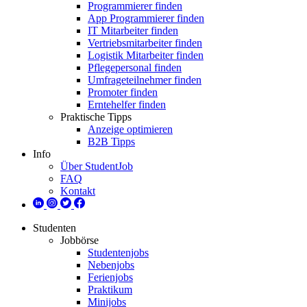
Programmierer finden
App Programmierer finden
IT Mitarbeiter finden
Vertriebsmitarbeiter finden
Logistik Mitarbeiter finden
Pflegepersonal finden
Umfrageteilnehmer finden
Promoter finden
Erntehelfer finden
Praktische Tipps
Anzeige optimieren
B2B Tipps
Info
Über StudentJob
FAQ
Kontakt
Studenten
Jobbörse
Studentenjobs
Nebenjobs
Ferienjobs
Praktikum
Minijobs