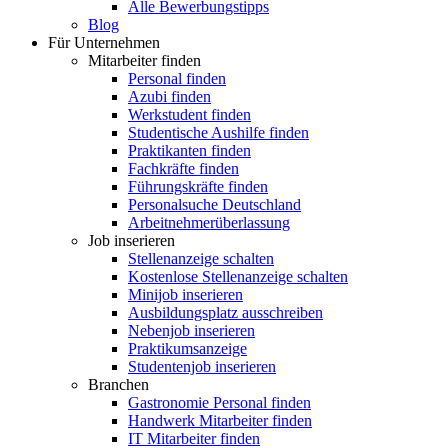
Alle Bewerbungstipps
Blog
Für Unternehmen
Mitarbeiter finden
Personal finden
Azubi finden
Werkstudent finden
Studentische Aushilfe finden
Praktikanten finden
Fachkräfte finden
Führungskräfte finden
Personalsuche Deutschland
Arbeitnehmerüberlassung
Job inserieren
Stellenanzeige schalten
Kostenlose Stellenanzeige schalten
Minijob inserieren
Ausbildungsplatz ausschreiben
Nebenjob inserieren
Praktikumsanzeige
Studentenjob inserieren
Branchen
Gastronomie Personal finden
Handwerk Mitarbeiter finden
IT Mitarbeiter finden