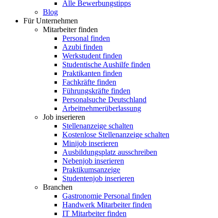
Alle Bewerbungstipps
Blog
Für Unternehmen
Mitarbeiter finden
Personal finden
Azubi finden
Werkstudent finden
Studentische Aushilfe finden
Praktikanten finden
Fachkräfte finden
Führungskräfte finden
Personalsuche Deutschland
Arbeitnehmerüberlassung
Job inserieren
Stellenanzeige schalten
Kostenlose Stellenanzeige schalten
Minijob inserieren
Ausbildungsplatz ausschreiben
Nebenjob inserieren
Praktikumsanzeige
Studentenjob inserieren
Branchen
Gastronomie Personal finden
Handwerk Mitarbeiter finden
IT Mitarbeiter finden