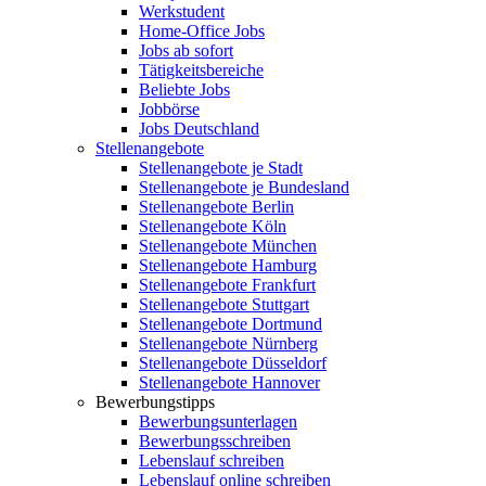
Werkstudent
Home-Office Jobs
Jobs ab sofort
Tätigkeitsbereiche
Beliebte Jobs
Jobbörse
Jobs Deutschland
Stellenangebote
Stellenangebote je Stadt
Stellenangebote je Bundesland
Stellenangebote Berlin
Stellenangebote Köln
Stellenangebote München
Stellenangebote Hamburg
Stellenangebote Frankfurt
Stellenangebote Stuttgart
Stellenangebote Dortmund
Stellenangebote Nürnberg
Stellenangebote Düsseldorf
Stellenangebote Hannover
Bewerbungstipps
Bewerbungsunterlagen
Bewerbungsschreiben
Lebenslauf schreiben
Lebenslauf online schreiben