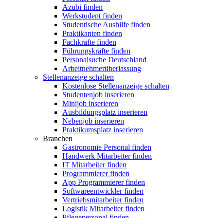
Azubi finden
Werkstudent finden
Studentische Aushilfe finden
Praktikanten finden
Fachkräfte finden
Führungskräfte finden
Personalsuche Deutschland
Arbeitnehmerüberlassung
Stellenanzeige schalten
Kostenlose Stellenanzeige schalten
Studentenjob inserieren
Minijob inserieren
Ausbildungsplatz inserieren
Nebenjob inserieren
Praktikumsplatz inserieren
Branchen
Gastronomie Personal finden
Handwerk Mitarbeiter finden
IT Mitarbeiter finden
Programmierer finden
App Programmierer finden
Softwareentwickler finden
Vertriebsmitarbeiter finden
Logistik Mitarbeiter finden
Pflegepersonal finden