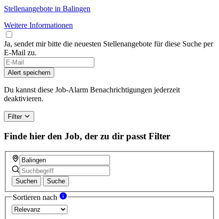
Stellenangebote in Balingen
Weitere Informationen
Ja, sendet mir bitte die neuesten Stellenangebote für diese Suche per
E-Mail zu.
If
you
Alert speichern
are
a
Du kannst diese Job-Alarm Benachrichtigungen jederzeit
human,
deaktivieren.
ignore
this
Filter
field
Finde hier den Job, der zu dir passt
Filter
Suchen
Suche
Sortieren nach