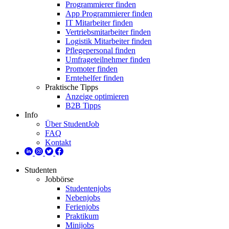
Programmierer finden
App Programmierer finden
IT Mitarbeiter finden
Vertriebsmitarbeiter finden
Logistik Mitarbeiter finden
Pflegepersonal finden
Umfrageteilnehmer finden
Promoter finden
Erntehelfer finden
Praktische Tipps
Anzeige optimieren
B2B Tipps
Info
Über StudentJob
FAQ
Kontakt
Studenten
Jobbörse
Studentenjobs
Nebenjobs
Ferienjobs
Praktikum
Minijobs