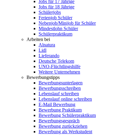
Jobs für 17 Jährige
Jobs für 18 Jährige
Schülerjobs
Ferienjob Schüler
Nebenjob/Minijob für Schüler
Mindestlohn Schüler
Schülerpraktikum
Arbeiten bei
Alnatura
Lidl
Lieferando
Deutsche Telekom
UNO-Flüchtlingshilfe
Weitere Unternehmen
Bewerbungstipps
Bewerbungsunterlagen
Bewerbungsschreiben
Lebenslauf schreiben
Lebenslauf online schreiben
E-Mail Bewerbung
Bewerbung Praktikum
Bewerbung Schülerpraktikum
Bewerbungsgespräch
Bewerbung zurückziehen
Bewerbung als Werkstudent