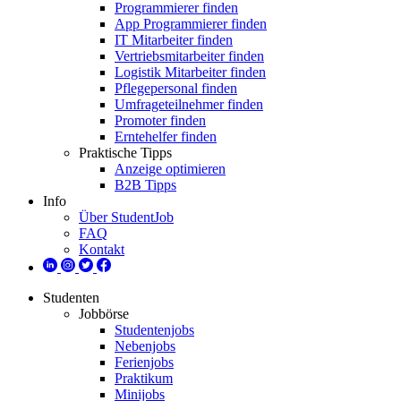
Programmierer finden
App Programmierer finden
IT Mitarbeiter finden
Vertriebsmitarbeiter finden
Logistik Mitarbeiter finden
Pflegepersonal finden
Umfrageteilnehmer finden
Promoter finden
Erntehelfer finden
Praktische Tipps
Anzeige optimieren
B2B Tipps
Info
Über StudentJob
FAQ
Kontakt
Studenten
Jobbörse
Studentenjobs
Nebenjobs
Ferienjobs
Praktikum
Minijobs