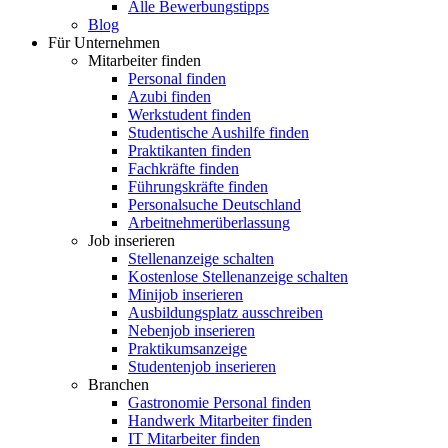
Alle Bewerbungstipps
Blog
Für Unternehmen
Mitarbeiter finden
Personal finden
Azubi finden
Werkstudent finden
Studentische Aushilfe finden
Praktikanten finden
Fachkräfte finden
Führungskräfte finden
Personalsuche Deutschland
Arbeitnehmerüberlassung
Job inserieren
Stellenanzeige schalten
Kostenlose Stellenanzeige schalten
Minijob inserieren
Ausbildungsplatz ausschreiben
Nebenjob inserieren
Praktikumsanzeige
Studentenjob inserieren
Branchen
Gastronomie Personal finden
Handwerk Mitarbeiter finden
IT Mitarbeiter finden