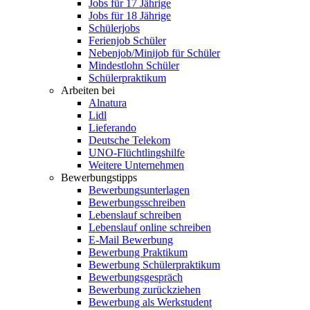
Jobs für 17 Jährige
Jobs für 18 Jährige
Schülerjobs
Ferienjob Schüler
Nebenjob/Minijob für Schüler
Mindestlohn Schüler
Schülerpraktikum
Arbeiten bei
Alnatura
Lidl
Lieferando
Deutsche Telekom
UNO-Flüchtlingshilfe
Weitere Unternehmen
Bewerbungstipps
Bewerbungsunterlagen
Bewerbungsschreiben
Lebenslauf schreiben
Lebenslauf online schreiben
E-Mail Bewerbung
Bewerbung Praktikum
Bewerbung Schülerpraktikum
Bewerbungsgespräch
Bewerbung zurückziehen
Bewerbung als Werkstudent