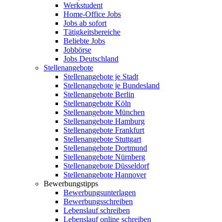
Werkstudent
Home-Office Jobs
Jobs ab sofort
Tätigkeitsbereiche
Beliebte Jobs
Jobbörse
Jobs Deutschland
Stellenangebote
Stellenangebote je Stadt
Stellenangebote je Bundesland
Stellenangebote Berlin
Stellenangebote Köln
Stellenangebote München
Stellenangebote Hamburg
Stellenangebote Frankfurt
Stellenangebote Stuttgart
Stellenangebote Dortmund
Stellenangebote Nürnberg
Stellenangebote Düsseldorf
Stellenangebote Hannover
Bewerbungstipps
Bewerbungsunterlagen
Bewerbungsschreiben
Lebenslauf schreiben
Lebenslauf online schreiben