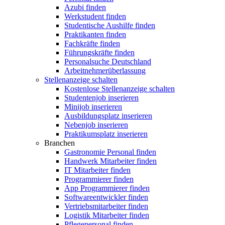
Azubi finden
Werkstudent finden
Studentische Aushilfe finden
Praktikanten finden
Fachkräfte finden
Führungskräfte finden
Personalsuche Deutschland
Arbeitnehmerüberlassung
Stellenanzeige schalten
Kostenlose Stellenanzeige schalten
Studentenjob inserieren
Minijob inserieren
Ausbildungsplatz inserieren
Nebenjob inserieren
Praktikumsplatz inserieren
Branchen
Gastronomie Personal finden
Handwerk Mitarbeiter finden
IT Mitarbeiter finden
Programmierer finden
App Programmierer finden
Softwareentwickler finden
Vertriebsmitarbeiter finden
Logistik Mitarbeiter finden
Pflegepersonal finden