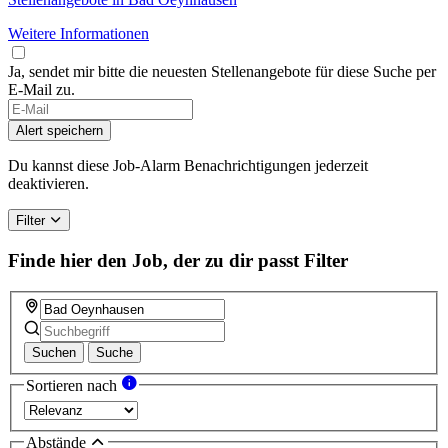
Weitere Informationen
Ja, sendet mir bitte die neuesten Stellenangebote für diese Suche per
E-Mail zu.
If
you
Alert speichern
are
a
Du kannst diese Job-Alarm Benachrichtigungen jederzeit
human,
deaktivieren.
ignore
this
Filter
field
Finde hier den Job, der zu dir passt
Filter
Suchen
Suche
Sortieren nach
Abstände