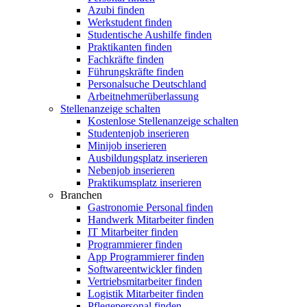
Azubi finden
Werkstudent finden
Studentische Aushilfe finden
Praktikanten finden
Fachkräfte finden
Führungskräfte finden
Personalsuche Deutschland
Arbeitnehmerüberlassung
Stellenanzeige schalten
Kostenlose Stellenanzeige schalten
Studentenjob inserieren
Minijob inserieren
Ausbildungsplatz inserieren
Nebenjob inserieren
Praktikumsplatz inserieren
Branchen
Gastronomie Personal finden
Handwerk Mitarbeiter finden
IT Mitarbeiter finden
Programmierer finden
App Programmierer finden
Softwareentwickler finden
Vertriebsmitarbeiter finden
Logistik Mitarbeiter finden
Pflegepersonal finden