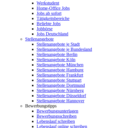
Werkstudent
Home-Office Jobs
Jobs ab sofort
Tätigkeitsbereiche
Beliebte Jobs
Jobbörse
Jobs Deutschland
Stellenangebote
Stellenangebote je Stadt
Stellenangebote je Bundesland
Stellenangebote Berlin
Stellenangebote Köln
Stellenangebote München
Stellenangebote Hamburg
Stellenangebote Frankfurt
Stellenangebote Stuttgart
Stellenangebote Dortmund
Stellenangebote Nürnberg
Stellenangebote Düsseldorf
Stellenangebote Hannover
Bewerbungstipps
Bewerbungsunterlagen
Bewerbungsschreiben
Lebenslauf schreiben
Lebenslauf online schreiben