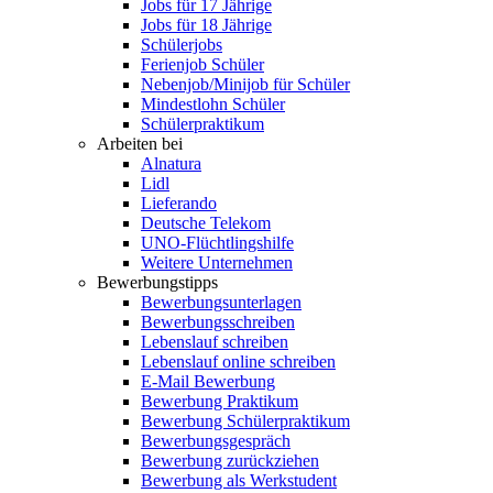
Jobs für 17 Jährige
Jobs für 18 Jährige
Schülerjobs
Ferienjob Schüler
Nebenjob/Minijob für Schüler
Mindestlohn Schüler
Schülerpraktikum
Arbeiten bei
Alnatura
Lidl
Lieferando
Deutsche Telekom
UNO-Flüchtlingshilfe
Weitere Unternehmen
Bewerbungstipps
Bewerbungsunterlagen
Bewerbungsschreiben
Lebenslauf schreiben
Lebenslauf online schreiben
E-Mail Bewerbung
Bewerbung Praktikum
Bewerbung Schülerpraktikum
Bewerbungsgespräch
Bewerbung zurückziehen
Bewerbung als Werkstudent