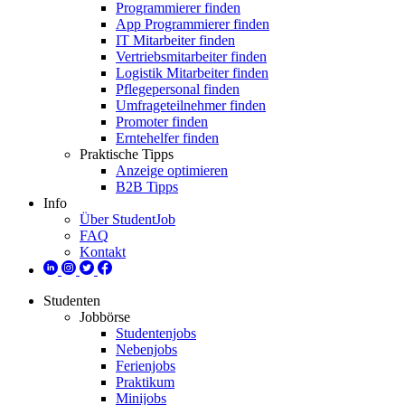
Programmierer finden
App Programmierer finden
IT Mitarbeiter finden
Vertriebsmitarbeiter finden
Logistik Mitarbeiter finden
Pflegepersonal finden
Umfrageteilnehmer finden
Promoter finden
Erntehelfer finden
Praktische Tipps
Anzeige optimieren
B2B Tipps
Info
Über StudentJob
FAQ
Kontakt
Studenten
Jobbörse
Studentenjobs
Nebenjobs
Ferienjobs
Praktikum
Minijobs