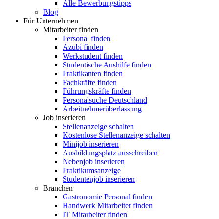
Alle Bewerbungstipps
Blog
Für Unternehmen
Mitarbeiter finden
Personal finden
Azubi finden
Werkstudent finden
Studentische Aushilfe finden
Praktikanten finden
Fachkräfte finden
Führungskräfte finden
Personalsuche Deutschland
Arbeitnehmerüberlassung
Job inserieren
Stellenanzeige schalten
Kostenlose Stellenanzeige schalten
Minijob inserieren
Ausbildungsplatz ausschreiben
Nebenjob inserieren
Praktikumsanzeige
Studentenjob inserieren
Branchen
Gastronomie Personal finden
Handwerk Mitarbeiter finden
IT Mitarbeiter finden