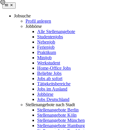
Jobsuche
Profil anlegen
Jobbörse
Alle Stellenangebote
Studentenjobs
Nebenjob
Ferienjob
Praktikum
Minijob
Werkstudent
Home-Office Jobs
Beliebte Jobs
Jobs ab sofort
Tätigkeitsbereiche
Jobs im Ausland
Jobbörse
Jobs Deutschland
Stellenangebote nach Stadt
Stellenangebote Berlin
Stellenangebote Köln
Stellenangebote München
Stellenangebote Hamburg