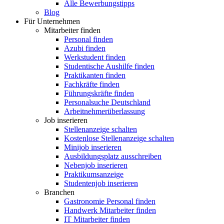
Alle Bewerbungstipps
Blog
Für Unternehmen
Mitarbeiter finden
Personal finden
Azubi finden
Werkstudent finden
Studentische Aushilfe finden
Praktikanten finden
Fachkräfte finden
Führungskräfte finden
Personalsuche Deutschland
Arbeitnehmerüberlassung
Job inserieren
Stellenanzeige schalten
Kostenlose Stellenanzeige schalten
Minijob inserieren
Ausbildungsplatz ausschreiben
Nebenjob inserieren
Praktikumsanzeige
Studentenjob inserieren
Branchen
Gastronomie Personal finden
Handwerk Mitarbeiter finden
IT Mitarbeiter finden