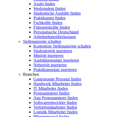
Azubi finden
Werkstudent finden
Studentische Aushilfe finden
Praktikanten finden
Fachkräfte finden
Führungskräfte finden
Personalsuche Deutschland
Arbeitnehmerüberlassung
Stellenanzeige schalten
Kostenlose Stellenanzeige schalten
Studentenjob inserieren
Minijob inserieren
Ausbildungsplatz inserieren
Nebenjob inserieren
Praktikumsplatz inserieren
Branchen
Gastronomie Personal finden
Handwerk Mitarbeiter finden
IT Mitarbeiter finden
Programmierer finden
App Programmierer finden
Softwareentwickler finden
Vertriebsmitarbeiter finden
Logistik Mitarbeiter finden
Pflegepersonal finden