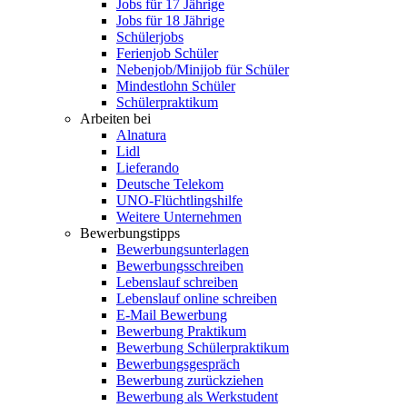
Jobs für 17 Jährige
Jobs für 18 Jährige
Schülerjobs
Ferienjob Schüler
Nebenjob/Minijob für Schüler
Mindestlohn Schüler
Schülerpraktikum
Arbeiten bei
Alnatura
Lidl
Lieferando
Deutsche Telekom
UNO-Flüchtlingshilfe
Weitere Unternehmen
Bewerbungstipps
Bewerbungsunterlagen
Bewerbungsschreiben
Lebenslauf schreiben
Lebenslauf online schreiben
E-Mail Bewerbung
Bewerbung Praktikum
Bewerbung Schülerpraktikum
Bewerbungsgespräch
Bewerbung zurückziehen
Bewerbung als Werkstudent