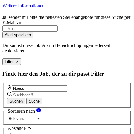
Weitere Informationen
Ja, sendet mir bitte die neuesten Stellenangebote für diese Suche per
E-Mail zu.
If
you
Alert speichern
are
a
Du kannst diese Job-Alarm Benachrichtigungen jederzeit
human,
deaktivieren.
ignore
this
Filter
field
Finde hier den Job, der zu dir passt
Filter
Suchen
Suche
Sortieren nach
Abstände