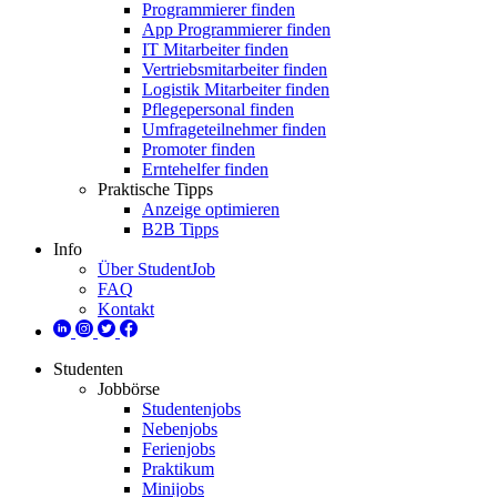
Programmierer finden
App Programmierer finden
IT Mitarbeiter finden
Vertriebsmitarbeiter finden
Logistik Mitarbeiter finden
Pflegepersonal finden
Umfrageteilnehmer finden
Promoter finden
Erntehelfer finden
Praktische Tipps
Anzeige optimieren
B2B Tipps
Info
Über StudentJob
FAQ
Kontakt
Studenten
Jobbörse
Studentenjobs
Nebenjobs
Ferienjobs
Praktikum
Minijobs