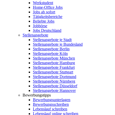
Werkstudent
Home-Office Jobs
Jobs ab sofort
Tätigkeitsbereiche
Beliebte Jobs
Jobbörse
Jobs Deutschland
Stellenangebote
Stellenangebote je Stadt
Stellenangebote je Bundesland
Stellenangebote Berlin
Stellenangebote Köln
Stellenangebote München
Stellenangebote Hamburg
Stellenangebote Frankfurt
Stellenangebote Stuttgart
Stellenangebote Dortmund
Stellenangebote Nürnberg
Stellenangebote Düsseldorf
Stellenangebote Hannover
Bewerbungstipps
Bewerbungsunterlagen
Bewerbungsschreiben
Lebenslauf schreiben
Lebenslauf online schreiben