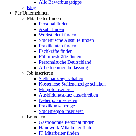
Alle Bewerbungstipps
Blog
Für Unternehmen
Mitarbeiter finden
Personal finden
Azubi finden
Werkstudent finden
Studentische Aushilfe finden
Praktikanten finden
Fachkräfte finden
Führungskräfte finden
Personalsuche Deutschland
Arbeitnehmerüberlassung
Job inserieren
Stellenanzeige schalten
Kostenlose Stellenanzeige schalten
Minijob inserieren
Ausbildungsplatz ausschreiben
Nebenjob inserieren
Praktikumsanzeige
Studentenjob inserieren
Branchen
Gastronomie Personal finden
Handwerk Mitarbeiter finden
IT Mitarbeiter finden