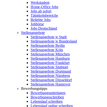
Werkstudent
Home-Office Jobs
Jobs ab sofort
Tätigkeitsbereiche
Beliebte Jobs
Jobbörse
Jobs Deutschland
Stellenangebote
Stellenangebote je Stadt
Stellenangebote je Bundesland
Stellenangebote Berlin
Stellenangebote Köln
Stellenangebote München
Stellenangebote Hamburg
Stellenangebote Frankfurt
Stellenangebote Stuttgart
Stellenangebote Dortmund
Stellenangebote Nürnberg
Stellenangebote Düsseldorf
Stellenangebote Hannover
Bewerbungstipps
Bewerbungsunterlagen
Bewerbungsschreiben
Lebenslauf schreiben
Lebenslauf online schreiben