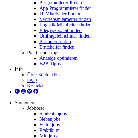
Programmierer finden
App Programmierer finden
IT Mitarbeiter finden
Vertriebsmitarbeiter finden
Logistik Mitarbeiter finden
Pflegepersonal finden
Umfrageteilnehmer finden
Promoter finden
Erntehelfer finden
Praktische Tipps
Anzeige optimieren
B2B Tipps
Info
Über StudentJob
FAQ
Kontakt
Studenten
Jobbörse
Studentenjobs
Nebenjobs
Ferienjobs
Praktikum
Minijobs