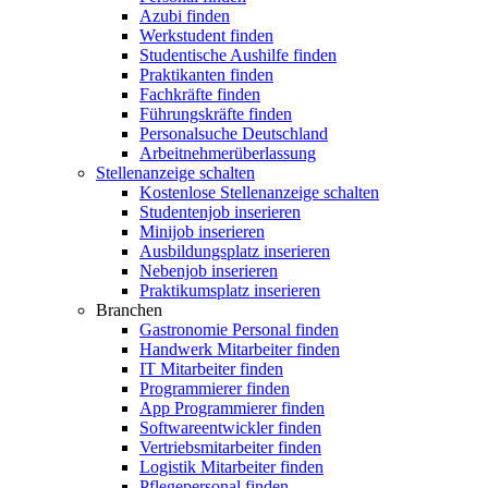
Azubi finden
Werkstudent finden
Studentische Aushilfe finden
Praktikanten finden
Fachkräfte finden
Führungskräfte finden
Personalsuche Deutschland
Arbeitnehmerüberlassung
Stellenanzeige schalten
Kostenlose Stellenanzeige schalten
Studentenjob inserieren
Minijob inserieren
Ausbildungsplatz inserieren
Nebenjob inserieren
Praktikumsplatz inserieren
Branchen
Gastronomie Personal finden
Handwerk Mitarbeiter finden
IT Mitarbeiter finden
Programmierer finden
App Programmierer finden
Softwareentwickler finden
Vertriebsmitarbeiter finden
Logistik Mitarbeiter finden
Pflegepersonal finden