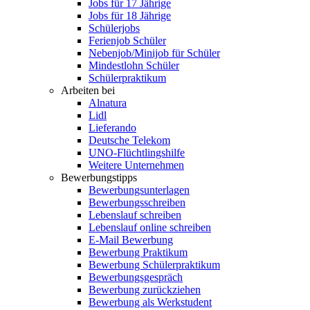
Jobs für 17 Jährige
Jobs für 18 Jährige
Schülerjobs
Ferienjob Schüler
Nebenjob/Minijob für Schüler
Mindestlohn Schüler
Schülerpraktikum
Arbeiten bei
Alnatura
Lidl
Lieferando
Deutsche Telekom
UNO-Flüchtlingshilfe
Weitere Unternehmen
Bewerbungstipps
Bewerbungsunterlagen
Bewerbungsschreiben
Lebenslauf schreiben
Lebenslauf online schreiben
E-Mail Bewerbung
Bewerbung Praktikum
Bewerbung Schülerpraktikum
Bewerbungsgespräch
Bewerbung zurückziehen
Bewerbung als Werkstudent