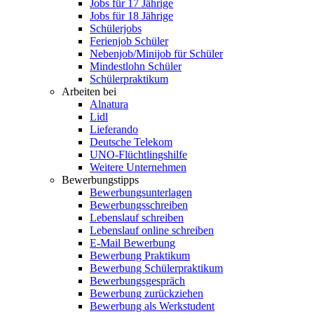
Jobs für 17 Jährige
Jobs für 18 Jährige
Schülerjobs
Ferienjob Schüler
Nebenjob/Minijob für Schüler
Mindestlohn Schüler
Schülerpraktikum
Arbeiten bei
Alnatura
Lidl
Lieferando
Deutsche Telekom
UNO-Flüchtlingshilfe
Weitere Unternehmen
Bewerbungstipps
Bewerbungsunterlagen
Bewerbungsschreiben
Lebenslauf schreiben
Lebenslauf online schreiben
E-Mail Bewerbung
Bewerbung Praktikum
Bewerbung Schülerpraktikum
Bewerbungsgespräch
Bewerbung zurückziehen
Bewerbung als Werkstudent