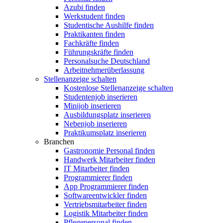
Azubi finden
Werkstudent finden
Studentische Aushilfe finden
Praktikanten finden
Fachkräfte finden
Führungskräfte finden
Personalsuche Deutschland
Arbeitnehmerüberlassung
Stellenanzeige schalten
Kostenlose Stellenanzeige schalten
Studentenjob inserieren
Minijob inserieren
Ausbildungsplatz inserieren
Nebenjob inserieren
Praktikumsplatz inserieren
Branchen
Gastronomie Personal finden
Handwerk Mitarbeiter finden
IT Mitarbeiter finden
Programmierer finden
App Programmierer finden
Softwareentwickler finden
Vertriebsmitarbeiter finden
Logistik Mitarbeiter finden
Pflegepersonal finden