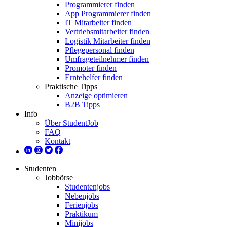
Programmierer finden
App Programmierer finden
IT Mitarbeiter finden
Vertriebsmitarbeiter finden
Logistik Mitarbeiter finden
Pflegepersonal finden
Umfrageteilnehmer finden
Promoter finden
Erntehelfer finden
Praktische Tipps
Anzeige optimieren
B2B Tipps
Info
Über StudentJob
FAQ
Kontakt
Studenten
Jobbörse
Studentenjobs
Nebenjobs
Ferienjobs
Praktikum
Minijobs