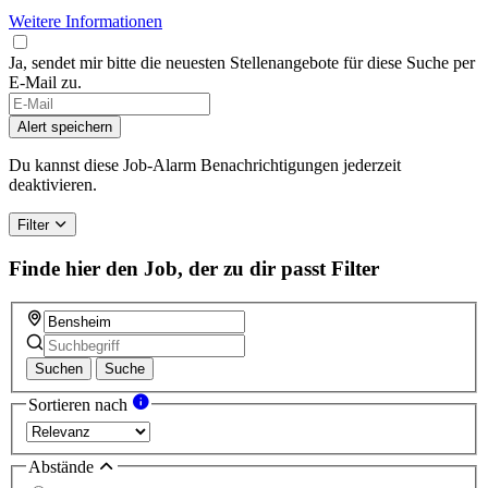
Weitere Informationen
Ja, sendet mir bitte die neuesten Stellenangebote für diese Suche per
E-Mail zu.
If
you
Alert speichern
are
a
Du kannst diese Job-Alarm Benachrichtigungen jederzeit
human,
deaktivieren.
ignore
this
Filter
field
Finde hier den Job, der zu dir passt
Filter
Suchen
Suche
Sortieren nach
Abstände