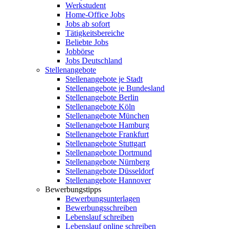
Werkstudent
Home-Office Jobs
Jobs ab sofort
Tätigkeitsbereiche
Beliebte Jobs
Jobbörse
Jobs Deutschland
Stellenangebote
Stellenangebote je Stadt
Stellenangebote je Bundesland
Stellenangebote Berlin
Stellenangebote Köln
Stellenangebote München
Stellenangebote Hamburg
Stellenangebote Frankfurt
Stellenangebote Stuttgart
Stellenangebote Dortmund
Stellenangebote Nürnberg
Stellenangebote Düsseldorf
Stellenangebote Hannover
Bewerbungstipps
Bewerbungsunterlagen
Bewerbungsschreiben
Lebenslauf schreiben
Lebenslauf online schreiben