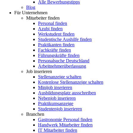
Alle Bewerbungstipps
Blog
Für Unternehmen
Mitarbeiter finden
Personal finden
Azubi finden
Werkstudent finden
Studentische Aushilfe finden
Praktikanten finden
Fachkräfte finden
Führungskräfte finden
Personalsuche Deutschland
Arbeitnehmerüberlassung
Job inserieren
Stellenanzeige schalten
Kostenlose Stellenanzeige schalten
Minijob inserieren
Ausbildungsplatz ausschreiben
Nebenjob inserieren
Praktikumsanzeige
Studentenjob inserieren
Branchen
Gastronomie Personal finden
Handwerk Mitarbeiter finden
IT Mitarbeiter finden