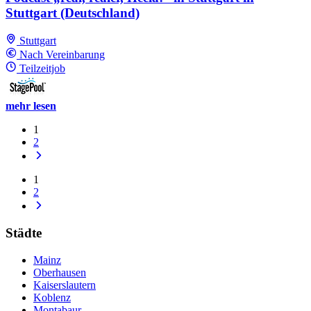
Stuttgart (Deutschland)
Stuttgart
Nach Vereinbarung
Teilzeitjob
mehr lesen
1
2
1
2
Städte
Mainz
Oberhausen
Kaiserslautern
Koblenz
Montabaur