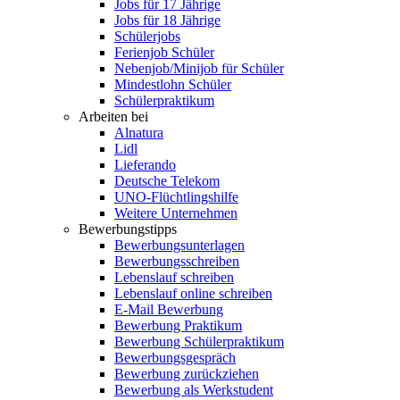
Jobs für 17 Jährige
Jobs für 18 Jährige
Schülerjobs
Ferienjob Schüler
Nebenjob/Minijob für Schüler
Mindestlohn Schüler
Schülerpraktikum
Arbeiten bei
Alnatura
Lidl
Lieferando
Deutsche Telekom
UNO-Flüchtlingshilfe
Weitere Unternehmen
Bewerbungstipps
Bewerbungsunterlagen
Bewerbungsschreiben
Lebenslauf schreiben
Lebenslauf online schreiben
E-Mail Bewerbung
Bewerbung Praktikum
Bewerbung Schülerpraktikum
Bewerbungsgespräch
Bewerbung zurückziehen
Bewerbung als Werkstudent