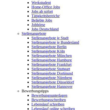
Werkstudent
Home-Office Jobs
Jobs ab sofort
Tätigkeitsbereiche
Beliebte Jobs
Jobbörse
Jobs Deutschland
Stellenangebote
Stellenangebote je Stadt
Stellenangebote je Bundesland
Stellenangebote Berlin
Stellenangebote Köln
Stellenangebote München
Stellenangebote Hamburg
Stellenangebote Frankfurt
Stellenangebote Stuttgart
Stellenangebote Dortmund
Stellenangebote Nürnberg
Stellenangebote Düsseldorf
Stellenangebote Hannover
Bewerbungstipps
Bewerbungsunterlagen
Bewerbungsschreiben
Lebenslauf schreiben
Lebenslauf online schreiben