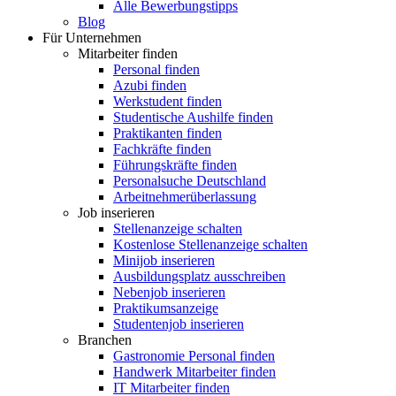
Alle Bewerbungstipps
Blog
Für Unternehmen
Mitarbeiter finden
Personal finden
Azubi finden
Werkstudent finden
Studentische Aushilfe finden
Praktikanten finden
Fachkräfte finden
Führungskräfte finden
Personalsuche Deutschland
Arbeitnehmerüberlassung
Job inserieren
Stellenanzeige schalten
Kostenlose Stellenanzeige schalten
Minijob inserieren
Ausbildungsplatz ausschreiben
Nebenjob inserieren
Praktikumsanzeige
Studentenjob inserieren
Branchen
Gastronomie Personal finden
Handwerk Mitarbeiter finden
IT Mitarbeiter finden