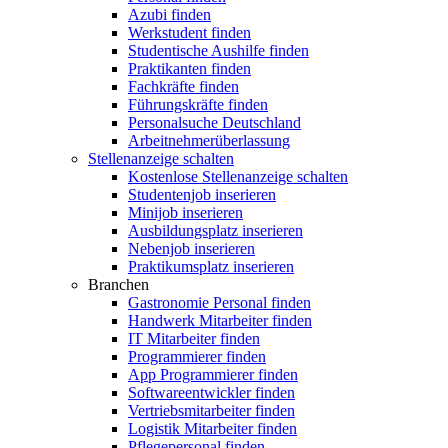
Azubi finden
Werkstudent finden
Studentische Aushilfe finden
Praktikanten finden
Fachkräfte finden
Führungskräfte finden
Personalsuche Deutschland
Arbeitnehmerüberlassung
Stellenanzeige schalten
Kostenlose Stellenanzeige schalten
Studentenjob inserieren
Minijob inserieren
Ausbildungsplatz inserieren
Nebenjob inserieren
Praktikumsplatz inserieren
Branchen
Gastronomie Personal finden
Handwerk Mitarbeiter finden
IT Mitarbeiter finden
Programmierer finden
App Programmierer finden
Softwareentwickler finden
Vertriebsmitarbeiter finden
Logistik Mitarbeiter finden
Pflegepersonal finden