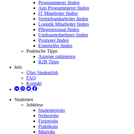
Programmierer finden
App Programmierer finden
IT Mitarbeiter finden
Vertriebsmitarbeiter finden
Logistik Mitarbeiter finden
Pflegepersonal finden
Umfrageteilnehmer finden
Promoter finden
Erntehelfer finden
Praktische Tipps
Anzeige optimieren
B2B Tipps
Info
Über StudentJob
FAQ
Kontakt
Studenten
Jobbörse
Studentenjobs
Nebenjobs
Ferienjobs
Praktikum
Minijobs