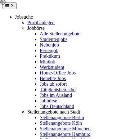
Jobsuche
Profil anlegen
Jobbörse
Alle Stellenangebote
Studentenjobs
Nebenjob
Ferienjob
Praktikum
Minijob
Werkstudent
Home-Office Jobs
Beliebte Jobs
Jobs ab sofort
Tätigkeitsbereiche
Jobs im Ausland
Jobbörse
Jobs Deutschland
Stellenangebote nach Stadt
Stellenangebote Berlin
Stellenangebote Köln
Stellenangebote München
Stellenangebote Hamburg