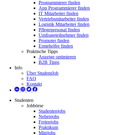
Programmierer finden
App Programmierer finden
IT Mitarbeiter finden
Vertriebsmitarbeiter finden
Logistik Mitarbeiter finden
Pflegepersonal finden
Umfrageteilnehmer finden
Promoter finden
Erntehelfer finden
Praktische Tipps
Anzeige optimieren
B2B Tipps
Info
Über StudentJob
FAQ
Kontakt
Studenten
Jobbörse
Studentenjobs
Nebenjobs
Ferienjobs
Praktikum
Minijobs