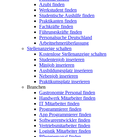
Azubi finden
Werkstudent finden
Studentische Aushilfe finden
Praktikanten finden
Fachkräfte finden
Führungskräfte finden
Personalsuche Deutschland
Arbeitnehmerüberlassung
Stellenanzeige schalten
Kostenlose Stellenanzeige schalten
Studentenjob inserieren
Minijob inserieren
Ausbildungsplatz inserieren
Nebenjob inserieren
Praktikumsplatz inserieren
Branchen
Gastronomie Personal finden
Handwerk Mitarbeiter finden
IT Mitarbeiter finden
Programmierer finden
App Programmierer finden
Softwareentwickler finden
Vertriebsmitarbeiter finden
Logistik Mitarbeiter finden
Pflegepersonal finden