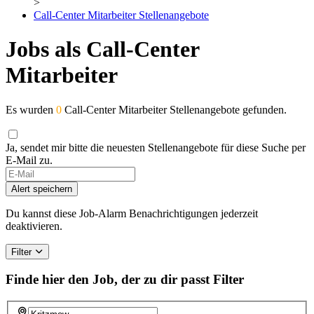
>
Call-Center Mitarbeiter Stellenangebote
Jobs als Call-Center
Mitarbeiter
Es wurden
0
Call-Center Mitarbeiter Stellenangebote gefunden.
Ja, sendet mir bitte die neuesten Stellenangebote für diese Suche per
E-Mail zu.
If
you
Alert speichern
are
a
Du kannst diese Job-Alarm Benachrichtigungen jederzeit
human,
deaktivieren.
ignore
this
Filter
field
Finde hier den Job, der zu dir passt
Filter