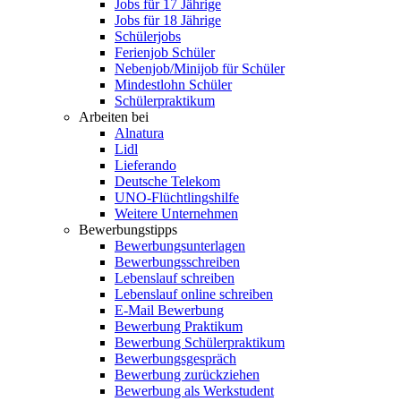
Jobs für 17 Jährige
Jobs für 18 Jährige
Schülerjobs
Ferienjob Schüler
Nebenjob/Minijob für Schüler
Mindestlohn Schüler
Schülerpraktikum
Arbeiten bei
Alnatura
Lidl
Lieferando
Deutsche Telekom
UNO-Flüchtlingshilfe
Weitere Unternehmen
Bewerbungstipps
Bewerbungsunterlagen
Bewerbungsschreiben
Lebenslauf schreiben
Lebenslauf online schreiben
E-Mail Bewerbung
Bewerbung Praktikum
Bewerbung Schülerpraktikum
Bewerbungsgespräch
Bewerbung zurückziehen
Bewerbung als Werkstudent