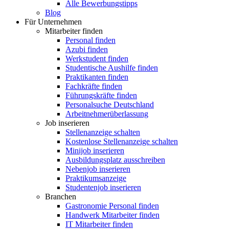
Alle Bewerbungstipps
Blog
Für Unternehmen
Mitarbeiter finden
Personal finden
Azubi finden
Werkstudent finden
Studentische Aushilfe finden
Praktikanten finden
Fachkräfte finden
Führungskräfte finden
Personalsuche Deutschland
Arbeitnehmerüberlassung
Job inserieren
Stellenanzeige schalten
Kostenlose Stellenanzeige schalten
Minijob inserieren
Ausbildungsplatz ausschreiben
Nebenjob inserieren
Praktikumsanzeige
Studentenjob inserieren
Branchen
Gastronomie Personal finden
Handwerk Mitarbeiter finden
IT Mitarbeiter finden