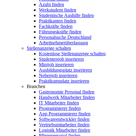
Azubi finden
Werkstudent finden
Studentische Aushilfe finden
Praktikanten finden
Fachkräfte finden
Führungskräfte finden
Personalsuche Deutschland
Arbeitnehmerüberlassung
Stellenanzeige schalten
Kostenlose Stellenanzeige schalten
Studentenjob inserieren
Minijob inserieren
Ausbildungsplatz inserieren
Nebenjob inserieren
Praktikumsplatz inserieren
Branchen
Gastronomie Personal finden
Handwerk Mitarbeiter finden
IT Mitarbeiter finden
Programmierer finden
App Programmierer finden
Softwareentwickler finden
Vertriebsmitarbeiter finden
Logistik Mitarbeiter finden
Pflegepersonal finden