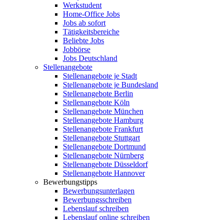
Werkstudent
Home-Office Jobs
Jobs ab sofort
Tätigkeitsbereiche
Beliebte Jobs
Jobbörse
Jobs Deutschland
Stellenangebote
Stellenangebote je Stadt
Stellenangebote je Bundesland
Stellenangebote Berlin
Stellenangebote Köln
Stellenangebote München
Stellenangebote Hamburg
Stellenangebote Frankfurt
Stellenangebote Stuttgart
Stellenangebote Dortmund
Stellenangebote Nürnberg
Stellenangebote Düsseldorf
Stellenangebote Hannover
Bewerbungstipps
Bewerbungsunterlagen
Bewerbungsschreiben
Lebenslauf schreiben
Lebenslauf online schreiben