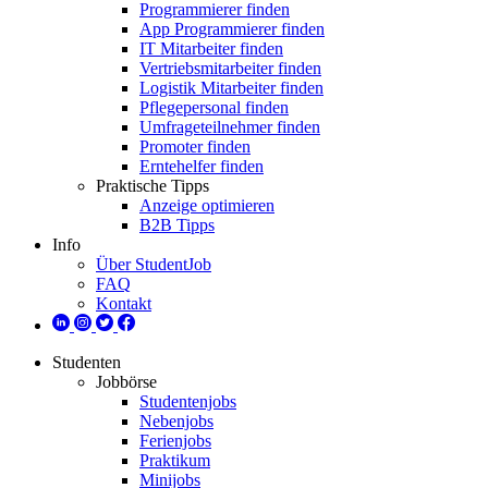
Programmierer finden
App Programmierer finden
IT Mitarbeiter finden
Vertriebsmitarbeiter finden
Logistik Mitarbeiter finden
Pflegepersonal finden
Umfrageteilnehmer finden
Promoter finden
Erntehelfer finden
Praktische Tipps
Anzeige optimieren
B2B Tipps
Info
Über StudentJob
FAQ
Kontakt
Studenten
Jobbörse
Studentenjobs
Nebenjobs
Ferienjobs
Praktikum
Minijobs