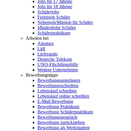
Jobs für 17 Jährige
Jobs für 18 Jährige
Schülerjobs
Ferienjob Schüler
Nebenjob/Minijob für Schüler
Mindestlohn Schüler
Schülerpraktikum
Arbeiten bei
Alnatura
Lidl
Lieferando
Deutsche Telekom
UNO-Flüchtlingshilfe
Weitere Unternehmen
Bewerbungstipps
Bewerbungsunterlagen
Bewerbungsschreiben
Lebenslauf schreiben
Lebenslauf online schreiben
E-Mail Bewerbung
Bewerbung Praktikum
Bewerbung Schülerpraktikum
Bewerbungsgespräch
Bewerbung zurückziehen
Bewerbung als Werkstudent