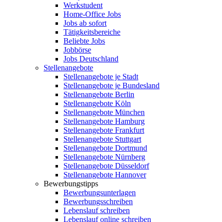
Werkstudent
Home-Office Jobs
Jobs ab sofort
Tätigkeitsbereiche
Beliebte Jobs
Jobbörse
Jobs Deutschland
Stellenangebote
Stellenangebote je Stadt
Stellenangebote je Bundesland
Stellenangebote Berlin
Stellenangebote Köln
Stellenangebote München
Stellenangebote Hamburg
Stellenangebote Frankfurt
Stellenangebote Stuttgart
Stellenangebote Dortmund
Stellenangebote Nürnberg
Stellenangebote Düsseldorf
Stellenangebote Hannover
Bewerbungstipps
Bewerbungsunterlagen
Bewerbungsschreiben
Lebenslauf schreiben
Lebenslauf online schreiben