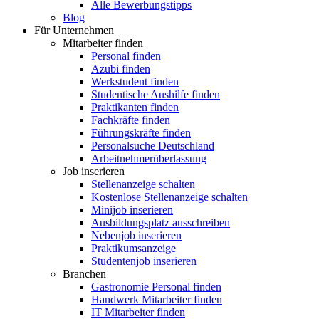
Alle Bewerbungstipps
Blog
Für Unternehmen
Mitarbeiter finden
Personal finden
Azubi finden
Werkstudent finden
Studentische Aushilfe finden
Praktikanten finden
Fachkräfte finden
Führungskräfte finden
Personalsuche Deutschland
Arbeitnehmerüberlassung
Job inserieren
Stellenanzeige schalten
Kostenlose Stellenanzeige schalten
Minijob inserieren
Ausbildungsplatz ausschreiben
Nebenjob inserieren
Praktikumsanzeige
Studentenjob inserieren
Branchen
Gastronomie Personal finden
Handwerk Mitarbeiter finden
IT Mitarbeiter finden