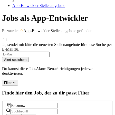
>
App-Entwickler Stellenangebote
Jobs als App-Entwickler
Es wurden
0
App-Entwickler Stellenangebote gefunden.
Ja, sendet mir bitte die neuesten Stellenangebote für diese Suche per
E-Mail zu.
If
you
Alert speichern
are
a
Du kannst diese Job-Alarm Benachrichtigungen jederzeit
human,
deaktivieren.
ignore
this
Filter
field
Finde hier den Job, der zu dir passt
Filter