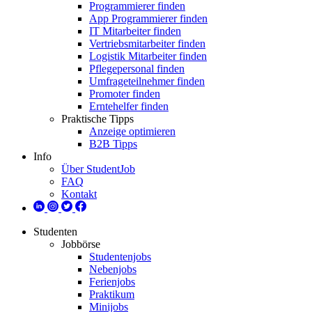
Programmierer finden
App Programmierer finden
IT Mitarbeiter finden
Vertriebsmitarbeiter finden
Logistik Mitarbeiter finden
Pflegepersonal finden
Umfrageteilnehmer finden
Promoter finden
Erntehelfer finden
Praktische Tipps
Anzeige optimieren
B2B Tipps
Info
Über StudentJob
FAQ
Kontakt
Studenten
Jobbörse
Studentenjobs
Nebenjobs
Ferienjobs
Praktikum
Minijobs