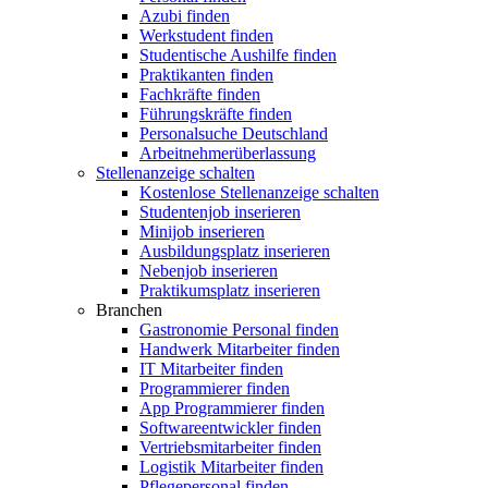
Azubi finden
Werkstudent finden
Studentische Aushilfe finden
Praktikanten finden
Fachkräfte finden
Führungskräfte finden
Personalsuche Deutschland
Arbeitnehmerüberlassung
Stellenanzeige schalten
Kostenlose Stellenanzeige schalten
Studentenjob inserieren
Minijob inserieren
Ausbildungsplatz inserieren
Nebenjob inserieren
Praktikumsplatz inserieren
Branchen
Gastronomie Personal finden
Handwerk Mitarbeiter finden
IT Mitarbeiter finden
Programmierer finden
App Programmierer finden
Softwareentwickler finden
Vertriebsmitarbeiter finden
Logistik Mitarbeiter finden
Pflegepersonal finden