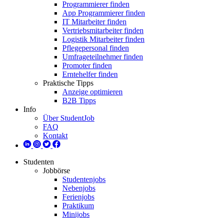
Programmierer finden
App Programmierer finden
IT Mitarbeiter finden
Vertriebsmitarbeiter finden
Logistik Mitarbeiter finden
Pflegepersonal finden
Umfrageteilnehmer finden
Promoter finden
Erntehelfer finden
Praktische Tipps
Anzeige optimieren
B2B Tipps
Info
Über StudentJob
FAQ
Kontakt
Studenten
Jobbörse
Studentenjobs
Nebenjobs
Ferienjobs
Praktikum
Minijobs