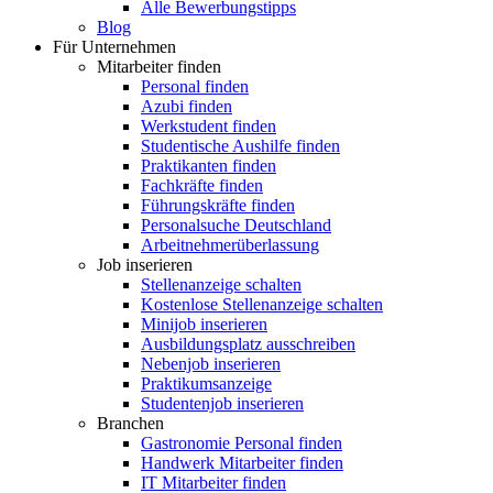
Alle Bewerbungstipps
Blog
Für Unternehmen
Mitarbeiter finden
Personal finden
Azubi finden
Werkstudent finden
Studentische Aushilfe finden
Praktikanten finden
Fachkräfte finden
Führungskräfte finden
Personalsuche Deutschland
Arbeitnehmerüberlassung
Job inserieren
Stellenanzeige schalten
Kostenlose Stellenanzeige schalten
Minijob inserieren
Ausbildungsplatz ausschreiben
Nebenjob inserieren
Praktikumsanzeige
Studentenjob inserieren
Branchen
Gastronomie Personal finden
Handwerk Mitarbeiter finden
IT Mitarbeiter finden