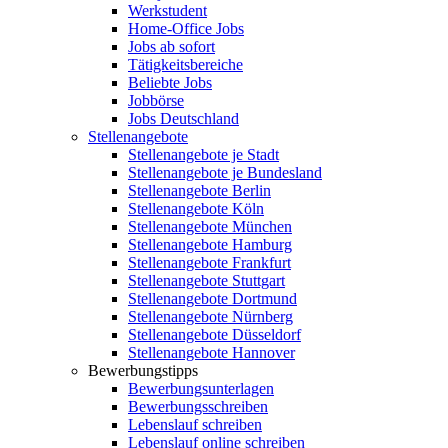
Werkstudent
Home-Office Jobs
Jobs ab sofort
Tätigkeitsbereiche
Beliebte Jobs
Jobbörse
Jobs Deutschland
Stellenangebote
Stellenangebote je Stadt
Stellenangebote je Bundesland
Stellenangebote Berlin
Stellenangebote Köln
Stellenangebote München
Stellenangebote Hamburg
Stellenangebote Frankfurt
Stellenangebote Stuttgart
Stellenangebote Dortmund
Stellenangebote Nürnberg
Stellenangebote Düsseldorf
Stellenangebote Hannover
Bewerbungstipps
Bewerbungsunterlagen
Bewerbungsschreiben
Lebenslauf schreiben
Lebenslauf online schreiben