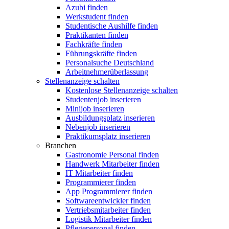
Azubi finden
Werkstudent finden
Studentische Aushilfe finden
Praktikanten finden
Fachkräfte finden
Führungskräfte finden
Personalsuche Deutschland
Arbeitnehmerüberlassung
Stellenanzeige schalten
Kostenlose Stellenanzeige schalten
Studentenjob inserieren
Minijob inserieren
Ausbildungsplatz inserieren
Nebenjob inserieren
Praktikumsplatz inserieren
Branchen
Gastronomie Personal finden
Handwerk Mitarbeiter finden
IT Mitarbeiter finden
Programmierer finden
App Programmierer finden
Softwareentwickler finden
Vertriebsmitarbeiter finden
Logistik Mitarbeiter finden
Pflegepersonal finden