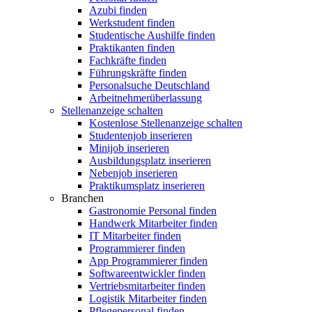
Azubi finden
Werkstudent finden
Studentische Aushilfe finden
Praktikanten finden
Fachkräfte finden
Führungskräfte finden
Personalsuche Deutschland
Arbeitnehmerüberlassung
Stellenanzeige schalten
Kostenlose Stellenanzeige schalten
Studentenjob inserieren
Minijob inserieren
Ausbildungsplatz inserieren
Nebenjob inserieren
Praktikumsplatz inserieren
Branchen
Gastronomie Personal finden
Handwerk Mitarbeiter finden
IT Mitarbeiter finden
Programmierer finden
App Programmierer finden
Softwareentwickler finden
Vertriebsmitarbeiter finden
Logistik Mitarbeiter finden
Pflegepersonal finden