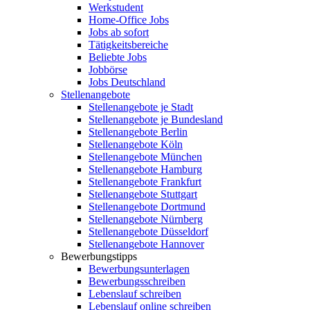
Werkstudent
Home-Office Jobs
Jobs ab sofort
Tätigkeitsbereiche
Beliebte Jobs
Jobbörse
Jobs Deutschland
Stellenangebote
Stellenangebote je Stadt
Stellenangebote je Bundesland
Stellenangebote Berlin
Stellenangebote Köln
Stellenangebote München
Stellenangebote Hamburg
Stellenangebote Frankfurt
Stellenangebote Stuttgart
Stellenangebote Dortmund
Stellenangebote Nürnberg
Stellenangebote Düsseldorf
Stellenangebote Hannover
Bewerbungstipps
Bewerbungsunterlagen
Bewerbungsschreiben
Lebenslauf schreiben
Lebenslauf online schreiben