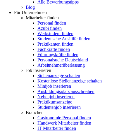
Alle Bewerbungstipps
Blog
Für Unternehmen
Mitarbeiter finden
Personal finden
Azubi finden
Werkstudent finden
Studentische Aushilfe finden
Praktikanten finden
Fachkräfte finden
Führungskräfte finden
Personalsuche Deutschland
Arbeitnehmerüberlassung
Job inserieren
Stellenanzeige schalten
Kostenlose Stellenanzeige schalten
Minijob inserieren
Ausbildungsplatz ausschreiben
Nebenjob inserieren
Praktikumsanzeige
Studentenjob inserieren
Branchen
Gastronomie Personal finden
Handwerk Mitarbeiter finden
IT Mitarbeiter finden