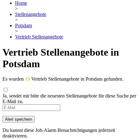
Home
>
Stellenangebote
>
Potsdam
>
Vertrieb Stellenangebote
Vertrieb Stellenangebote in
Potsdam
Es wurden
19
Vertrieb Stellenangebote in Potsdam gefunden.
Ja, sendet mir bitte die neuesten Stellenangebote für diese Suche per
E-Mail zu.
If
you
are
Alert speichern
a
human,
Du kannst diese Job-Alarm Benachrichtigungen jederzeit
ignore
deaktivieren.