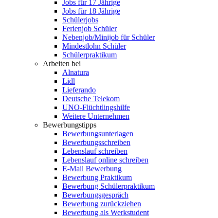
Jobs für 17 Jährige
Jobs für 18 Jährige
Schülerjobs
Ferienjob Schüler
Nebenjob/Minijob für Schüler
Mindestlohn Schüler
Schülerpraktikum
Arbeiten bei
Alnatura
Lidl
Lieferando
Deutsche Telekom
UNO-Flüchtlingshilfe
Weitere Unternehmen
Bewerbungstipps
Bewerbungsunterlagen
Bewerbungsschreiben
Lebenslauf schreiben
Lebenslauf online schreiben
E-Mail Bewerbung
Bewerbung Praktikum
Bewerbung Schülerpraktikum
Bewerbungsgespräch
Bewerbung zurückziehen
Bewerbung als Werkstudent