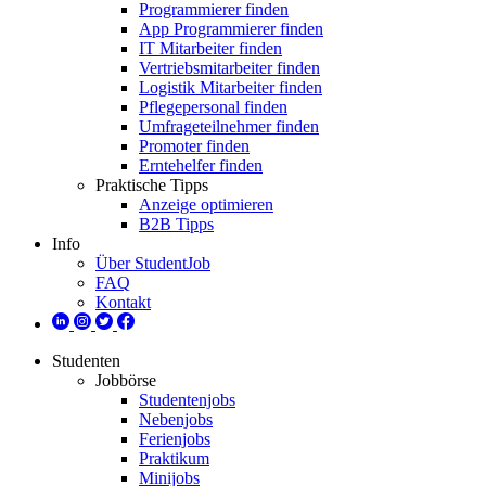
Programmierer finden
App Programmierer finden
IT Mitarbeiter finden
Vertriebsmitarbeiter finden
Logistik Mitarbeiter finden
Pflegepersonal finden
Umfrageteilnehmer finden
Promoter finden
Erntehelfer finden
Praktische Tipps
Anzeige optimieren
B2B Tipps
Info
Über StudentJob
FAQ
Kontakt
Studenten
Jobbörse
Studentenjobs
Nebenjobs
Ferienjobs
Praktikum
Minijobs