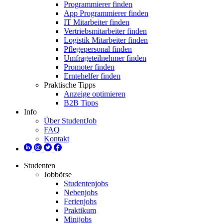
Programmierer finden
App Programmierer finden
IT Mitarbeiter finden
Vertriebsmitarbeiter finden
Logistik Mitarbeiter finden
Pflegepersonal finden
Umfrageteilnehmer finden
Promoter finden
Erntehelfer finden
Praktische Tipps
Anzeige optimieren
B2B Tipps
Info
Über StudentJob
FAQ
Kontakt
Studenten
Jobbörse
Studentenjobs
Nebenjobs
Ferienjobs
Praktikum
Minijobs