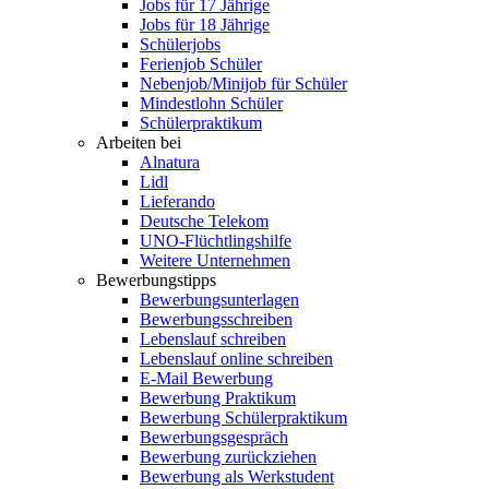
Jobs für 17 Jährige
Jobs für 18 Jährige
Schülerjobs
Ferienjob Schüler
Nebenjob/Minijob für Schüler
Mindestlohn Schüler
Schülerpraktikum
Arbeiten bei
Alnatura
Lidl
Lieferando
Deutsche Telekom
UNO-Flüchtlingshilfe
Weitere Unternehmen
Bewerbungstipps
Bewerbungsunterlagen
Bewerbungsschreiben
Lebenslauf schreiben
Lebenslauf online schreiben
E-Mail Bewerbung
Bewerbung Praktikum
Bewerbung Schülerpraktikum
Bewerbungsgespräch
Bewerbung zurückziehen
Bewerbung als Werkstudent