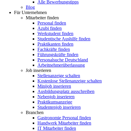
Alle Bewerbungstipps
Blog
Für Unternehmen
Mitarbeiter finden
Personal finden
Azubi finden
Werkstudent finden
Studentische Aushilfe finden
Praktikanten finden
Fachkräfte finden
Führungskräfte finden
Personalsuche Deutschland
Arbeitnehmerüberlassung
Job inserieren
Stellenanzeige schalten
Kostenlose Stellenanzeige schalten
Minijob inserieren
Ausbildungsplatz ausschreiben
Nebenjob inserieren
Praktikumsanzeige
Studentenjob inserieren
Branchen
Gastronomie Personal finden
Handwerk Mitarbeiter finden
IT Mitarbeiter finden