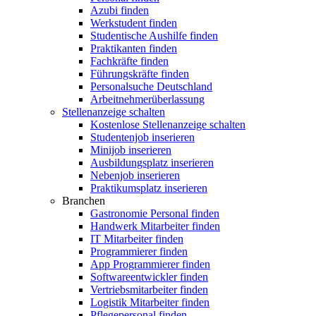
Azubi finden
Werkstudent finden
Studentische Aushilfe finden
Praktikanten finden
Fachkräfte finden
Führungskräfte finden
Personalsuche Deutschland
Arbeitnehmerüberlassung
Stellenanzeige schalten
Kostenlose Stellenanzeige schalten
Studentenjob inserieren
Minijob inserieren
Ausbildungsplatz inserieren
Nebenjob inserieren
Praktikumsplatz inserieren
Branchen
Gastronomie Personal finden
Handwerk Mitarbeiter finden
IT Mitarbeiter finden
Programmierer finden
App Programmierer finden
Softwareentwickler finden
Vertriebsmitarbeiter finden
Logistik Mitarbeiter finden
Pflegepersonal finden