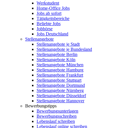
Werkstudent
Home-Office Jobs
Jobs ab sofort
Tätigkeitsbereiche
Beliebte Jobs
Jobbörse
Jobs Deutschland
Stellenangebote
Stellenangebote je Stadt
Stellenangebote je Bundesland
Stellenangebote Berlin
Stellenangebote Köln
Stellenangebote München
Stellenangebote Hamburg
Stellenangebote Frankfurt
Stellenangebote Stuttgart
Stellenangebote Dortmund
Stellenangebote Nürnberg
Stellenangebote Düsseldorf
Stellenangebote Hannover
Bewerbungstipps
Bewerbungsunterlagen
Bewerbungsschreiben
Lebenslauf schreiben
Lebenslauf online schreiben