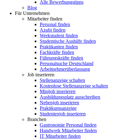
Alle Bewerbungstipps
Blog
Für Unternehmen
Mitarbeiter finden
Personal finden
Azubi finden
Werkstudent finden
Studentische Aushilfe finden
Praktikanten finden
Fachkräfte finden
Führungskräfte finden
Personalsuche Deutschland
Arbeitnehmerüberlassung
Job inserieren
Stellenanzeige schalten
Kostenlose Stellenanzeige schalten
Minijob inserieren
Ausbildungsplatz ausschreiben
Nebenjob inserieren
Praktikumsanzeige
Studentenjob inserieren
Branchen
Gastronomie Personal finden
Handwerk Mitarbeiter finden
IT Mitarbeiter finden