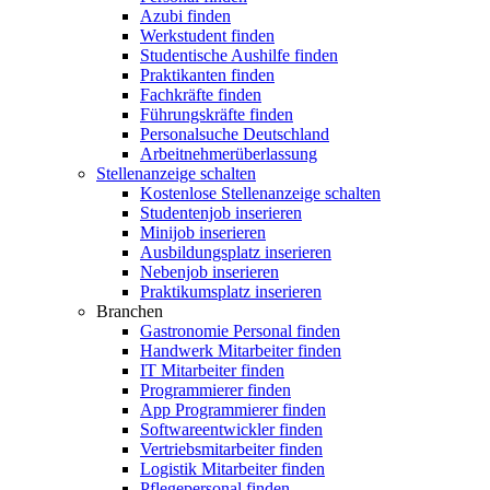
Azubi finden
Werkstudent finden
Studentische Aushilfe finden
Praktikanten finden
Fachkräfte finden
Führungskräfte finden
Personalsuche Deutschland
Arbeitnehmerüberlassung
Stellenanzeige schalten
Kostenlose Stellenanzeige schalten
Studentenjob inserieren
Minijob inserieren
Ausbildungsplatz inserieren
Nebenjob inserieren
Praktikumsplatz inserieren
Branchen
Gastronomie Personal finden
Handwerk Mitarbeiter finden
IT Mitarbeiter finden
Programmierer finden
App Programmierer finden
Softwareentwickler finden
Vertriebsmitarbeiter finden
Logistik Mitarbeiter finden
Pflegepersonal finden