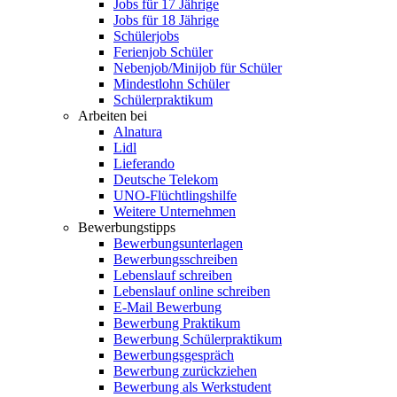
Jobs für 17 Jährige
Jobs für 18 Jährige
Schülerjobs
Ferienjob Schüler
Nebenjob/Minijob für Schüler
Mindestlohn Schüler
Schülerpraktikum
Arbeiten bei
Alnatura
Lidl
Lieferando
Deutsche Telekom
UNO-Flüchtlingshilfe
Weitere Unternehmen
Bewerbungstipps
Bewerbungsunterlagen
Bewerbungsschreiben
Lebenslauf schreiben
Lebenslauf online schreiben
E-Mail Bewerbung
Bewerbung Praktikum
Bewerbung Schülerpraktikum
Bewerbungsgespräch
Bewerbung zurückziehen
Bewerbung als Werkstudent