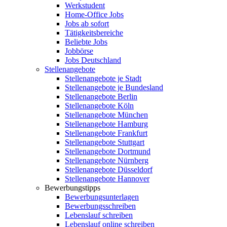
Werkstudent
Home-Office Jobs
Jobs ab sofort
Tätigkeitsbereiche
Beliebte Jobs
Jobbörse
Jobs Deutschland
Stellenangebote
Stellenangebote je Stadt
Stellenangebote je Bundesland
Stellenangebote Berlin
Stellenangebote Köln
Stellenangebote München
Stellenangebote Hamburg
Stellenangebote Frankfurt
Stellenangebote Stuttgart
Stellenangebote Dortmund
Stellenangebote Nürnberg
Stellenangebote Düsseldorf
Stellenangebote Hannover
Bewerbungstipps
Bewerbungsunterlagen
Bewerbungsschreiben
Lebenslauf schreiben
Lebenslauf online schreiben