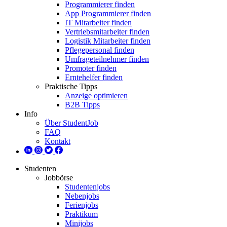
Programmierer finden
App Programmierer finden
IT Mitarbeiter finden
Vertriebsmitarbeiter finden
Logistik Mitarbeiter finden
Pflegepersonal finden
Umfrageteilnehmer finden
Promoter finden
Erntehelfer finden
Praktische Tipps
Anzeige optimieren
B2B Tipps
Info
Über StudentJob
FAQ
Kontakt
Studenten
Jobbörse
Studentenjobs
Nebenjobs
Ferienjobs
Praktikum
Minijobs