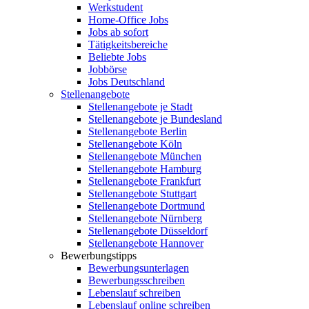
Werkstudent
Home-Office Jobs
Jobs ab sofort
Tätigkeitsbereiche
Beliebte Jobs
Jobbörse
Jobs Deutschland
Stellenangebote
Stellenangebote je Stadt
Stellenangebote je Bundesland
Stellenangebote Berlin
Stellenangebote Köln
Stellenangebote München
Stellenangebote Hamburg
Stellenangebote Frankfurt
Stellenangebote Stuttgart
Stellenangebote Dortmund
Stellenangebote Nürnberg
Stellenangebote Düsseldorf
Stellenangebote Hannover
Bewerbungstipps
Bewerbungsunterlagen
Bewerbungsschreiben
Lebenslauf schreiben
Lebenslauf online schreiben