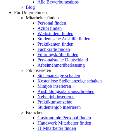
Alle Bewerbungstipps
Blog
Für Unternehmen
Mitarbeiter finden
Personal finden
Azubi finden
Werkstudent finden
Studentische Aushilfe finden
Praktikanten finden
Fachkräfte finden
Führungskräfte finden
Personalsuche Deutschland
Arbeitnehmerüberlassung
Job inserieren
Stellenanzeige schalten
Kostenlose Stellenanzeige schalten
Minijob inserieren
Ausbildungsplatz ausschreiben
Nebenjob inserieren
Praktikumsanzeige
Studentenjob inserieren
Branchen
Gastronomie Personal finden
Handwerk Mitarbeiter finden
IT Mitarbeiter finden