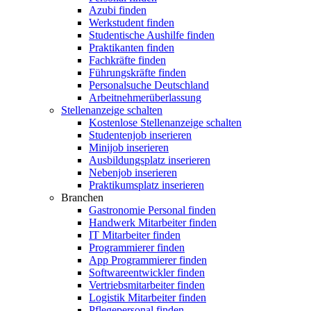
Azubi finden
Werkstudent finden
Studentische Aushilfe finden
Praktikanten finden
Fachkräfte finden
Führungskräfte finden
Personalsuche Deutschland
Arbeitnehmerüberlassung
Stellenanzeige schalten
Kostenlose Stellenanzeige schalten
Studentenjob inserieren
Minijob inserieren
Ausbildungsplatz inserieren
Nebenjob inserieren
Praktikumsplatz inserieren
Branchen
Gastronomie Personal finden
Handwerk Mitarbeiter finden
IT Mitarbeiter finden
Programmierer finden
App Programmierer finden
Softwareentwickler finden
Vertriebsmitarbeiter finden
Logistik Mitarbeiter finden
Pflegepersonal finden