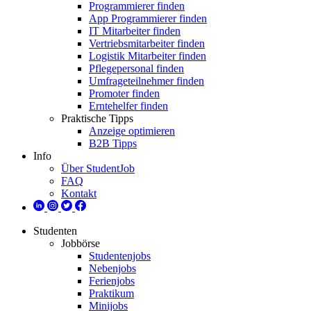
Programmierer finden
App Programmierer finden
IT Mitarbeiter finden
Vertriebsmitarbeiter finden
Logistik Mitarbeiter finden
Pflegepersonal finden
Umfrageteilnehmer finden
Promoter finden
Erntehelfer finden
Praktische Tipps
Anzeige optimieren
B2B Tipps
Info
Über StudentJob
FAQ
Kontakt
Studenten
Jobbörse
Studentenjobs
Nebenjobs
Ferienjobs
Praktikum
Minijobs