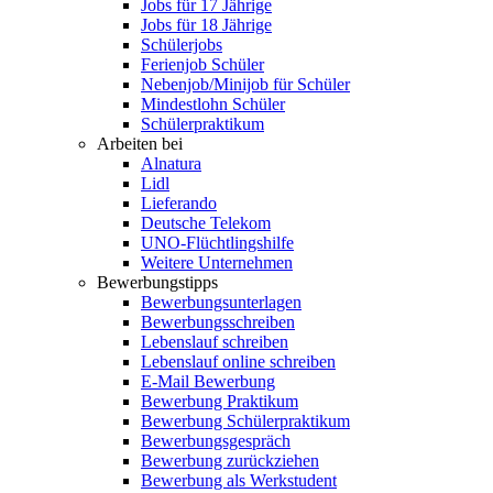
Jobs für 17 Jährige
Jobs für 18 Jährige
Schülerjobs
Ferienjob Schüler
Nebenjob/Minijob für Schüler
Mindestlohn Schüler
Schülerpraktikum
Arbeiten bei
Alnatura
Lidl
Lieferando
Deutsche Telekom
UNO-Flüchtlingshilfe
Weitere Unternehmen
Bewerbungstipps
Bewerbungsunterlagen
Bewerbungsschreiben
Lebenslauf schreiben
Lebenslauf online schreiben
E-Mail Bewerbung
Bewerbung Praktikum
Bewerbung Schülerpraktikum
Bewerbungsgespräch
Bewerbung zurückziehen
Bewerbung als Werkstudent