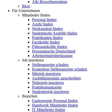
Alle Bewerbungstipps
Blog
Für Unternehmen
Mitarbeiter finden
Personal finden
Azubi finden
Werkstudent finden
Studentische Aushilfe finden
Praktikanten finden
Fachkräfte finden
Führungskräfte finden
Personalsuche Deutschland
Arbeitnehmerüberlassung
Job inserieren
Stellenanzeige schalten
Kostenlose Stellenanzeige schalten
Minijob inserieren
Ausbildungsplatz ausschreiben
Nebenjob inserieren
Praktikumsanzeige
Studentenjob inserieren
Branchen
Gastronomie Personal finden
Handwerk Mitarbeiter finden
IT Mitarbeiter finden