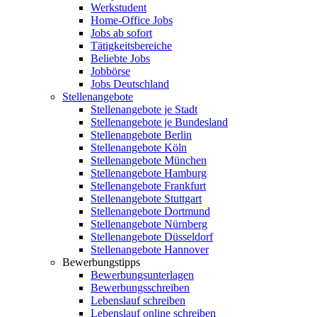
Werkstudent
Home-Office Jobs
Jobs ab sofort
Tätigkeitsbereiche
Beliebte Jobs
Jobbörse
Jobs Deutschland
Stellenangebote
Stellenangebote je Stadt
Stellenangebote je Bundesland
Stellenangebote Berlin
Stellenangebote Köln
Stellenangebote München
Stellenangebote Hamburg
Stellenangebote Frankfurt
Stellenangebote Stuttgart
Stellenangebote Dortmund
Stellenangebote Nürnberg
Stellenangebote Düsseldorf
Stellenangebote Hannover
Bewerbungstipps
Bewerbungsunterlagen
Bewerbungsschreiben
Lebenslauf schreiben
Lebenslauf online schreiben