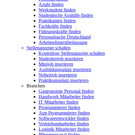
Azubi finden
Werkstudent finden
Studentische Aushilfe finden
Praktikanten finden
Fachkräfte finden
Führungskräfte finden
Personalsuche Deutschland
Arbeitnehmerüberlassung
Stellenanzeige schalten
Kostenlose Stellenanzeige schalten
Studentenjob inserieren
Minijob inserieren
Ausbildungsplatz inserieren
Nebenjob inserieren
Praktikumsplatz inserieren
Branchen
Gastronomie Personal finden
Handwerk Mitarbeiter finden
IT Mitarbeiter finden
Programmierer finden
App Programmierer finden
Softwareentwickler finden
Vertriebsmitarbeiter finden
Logistik Mitarbeiter finden
Pflegepersonal finden