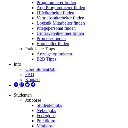
Programmierer finden
App Programmierer finden
IT Mitarbeiter finden
Vertriebsmitarbeiter finden
Logistik Mitarbeiter finden
Pflegepersonal finden
Umfrageteilnehmer finden
Promoter finden
Erntehelfer finden
Praktische Tipps
Anzeige optimieren
B2B Tipps
Info
Über StudentJob
FAQ
Kontakt
Studenten
Jobbörse
Studentenjobs
Nebenjobs
Ferienjobs
Praktikum
Minijobs