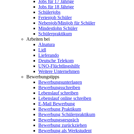
Jobs für 17 Jährige
Jobs für 18 Jährige
Schülerjobs
Ferienjob Schüler
Nebenjob/Minijob für Schüler
Mindestlohn Schüler
Schülerpraktikum
Arbeiten bei
Alnatura
Lidl
Lieferando
Deutsche Telekom
UNO-Flüchtlingshilfe
Weitere Unternehmen
Bewerbungstipps
Bewerbungsunterlagen
Bewerbungsschreiben
Lebenslauf schreiben
Lebenslauf online schreiben
E-Mail Bewerbung
Bewerbung Praktikum
Bewerbung Schülerpraktikum
Bewerbungsgespräch
Bewerbung zurückziehen
Bewerbung als Werkstudent