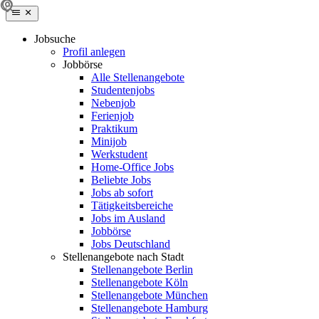
Jobsuche
Profil anlegen
Jobbörse
Alle Stellenangebote
Studentenjobs
Nebenjob
Ferienjob
Praktikum
Minijob
Werkstudent
Home-Office Jobs
Beliebte Jobs
Jobs ab sofort
Tätigkeitsbereiche
Jobs im Ausland
Jobbörse
Jobs Deutschland
Stellenangebote nach Stadt
Stellenangebote Berlin
Stellenangebote Köln
Stellenangebote München
Stellenangebote Hamburg