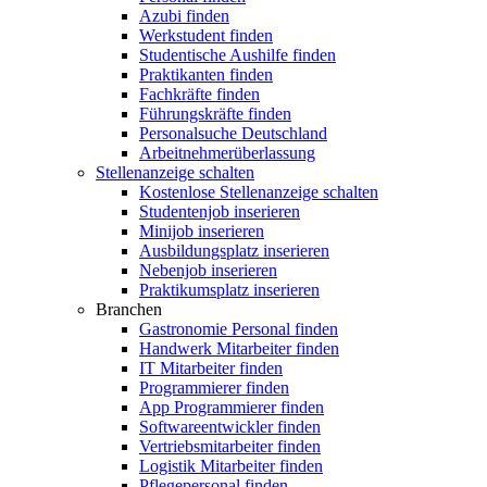
Azubi finden
Werkstudent finden
Studentische Aushilfe finden
Praktikanten finden
Fachkräfte finden
Führungskräfte finden
Personalsuche Deutschland
Arbeitnehmerüberlassung
Stellenanzeige schalten
Kostenlose Stellenanzeige schalten
Studentenjob inserieren
Minijob inserieren
Ausbildungsplatz inserieren
Nebenjob inserieren
Praktikumsplatz inserieren
Branchen
Gastronomie Personal finden
Handwerk Mitarbeiter finden
IT Mitarbeiter finden
Programmierer finden
App Programmierer finden
Softwareentwickler finden
Vertriebsmitarbeiter finden
Logistik Mitarbeiter finden
Pflegepersonal finden