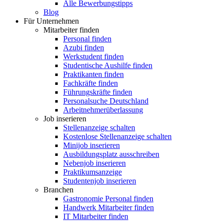
Alle Bewerbungstipps
Blog
Für Unternehmen
Mitarbeiter finden
Personal finden
Azubi finden
Werkstudent finden
Studentische Aushilfe finden
Praktikanten finden
Fachkräfte finden
Führungskräfte finden
Personalsuche Deutschland
Arbeitnehmerüberlassung
Job inserieren
Stellenanzeige schalten
Kostenlose Stellenanzeige schalten
Minijob inserieren
Ausbildungsplatz ausschreiben
Nebenjob inserieren
Praktikumsanzeige
Studentenjob inserieren
Branchen
Gastronomie Personal finden
Handwerk Mitarbeiter finden
IT Mitarbeiter finden