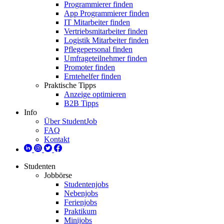
Programmierer finden
App Programmierer finden
IT Mitarbeiter finden
Vertriebsmitarbeiter finden
Logistik Mitarbeiter finden
Pflegepersonal finden
Umfrageteilnehmer finden
Promoter finden
Erntehelfer finden
Praktische Tipps
Anzeige optimieren
B2B Tipps
Info
Über StudentJob
FAQ
Kontakt
Studenten
Jobbörse
Studentenjobs
Nebenjobs
Ferienjobs
Praktikum
Minijobs