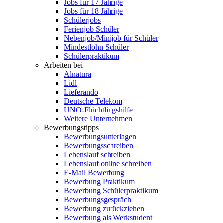
Jobs für 17 Jährige
Jobs für 18 Jährige
Schülerjobs
Ferienjob Schüler
Nebenjob/Minijob für Schüler
Mindestlohn Schüler
Schülerpraktikum
Arbeiten bei
Alnatura
Lidl
Lieferando
Deutsche Telekom
UNO-Flüchtlingshilfe
Weitere Unternehmen
Bewerbungstipps
Bewerbungsunterlagen
Bewerbungsschreiben
Lebenslauf schreiben
Lebenslauf online schreiben
E-Mail Bewerbung
Bewerbung Praktikum
Bewerbung Schülerpraktikum
Bewerbungsgespräch
Bewerbung zurückziehen
Bewerbung als Werkstudent