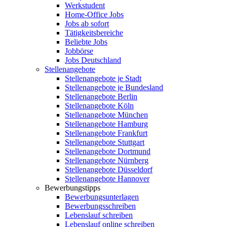
Werkstudent
Home-Office Jobs
Jobs ab sofort
Tätigkeitsbereiche
Beliebte Jobs
Jobbörse
Jobs Deutschland
Stellenangebote
Stellenangebote je Stadt
Stellenangebote je Bundesland
Stellenangebote Berlin
Stellenangebote Köln
Stellenangebote München
Stellenangebote Hamburg
Stellenangebote Frankfurt
Stellenangebote Stuttgart
Stellenangebote Dortmund
Stellenangebote Nürnberg
Stellenangebote Düsseldorf
Stellenangebote Hannover
Bewerbungstipps
Bewerbungsunterlagen
Bewerbungsschreiben
Lebenslauf schreiben
Lebenslauf online schreiben