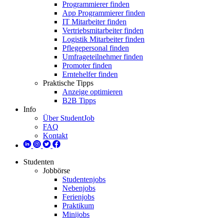
Programmierer finden
App Programmierer finden
IT Mitarbeiter finden
Vertriebsmitarbeiter finden
Logistik Mitarbeiter finden
Pflegepersonal finden
Umfrageteilnehmer finden
Promoter finden
Erntehelfer finden
Praktische Tipps
Anzeige optimieren
B2B Tipps
Info
Über StudentJob
FAQ
Kontakt
Studenten
Jobbörse
Studentenjobs
Nebenjobs
Ferienjobs
Praktikum
Minijobs