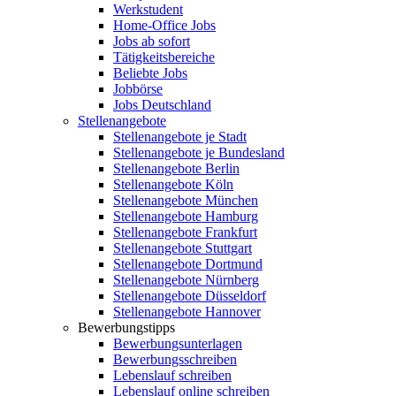
Werkstudent
Home-Office Jobs
Jobs ab sofort
Tätigkeitsbereiche
Beliebte Jobs
Jobbörse
Jobs Deutschland
Stellenangebote
Stellenangebote je Stadt
Stellenangebote je Bundesland
Stellenangebote Berlin
Stellenangebote Köln
Stellenangebote München
Stellenangebote Hamburg
Stellenangebote Frankfurt
Stellenangebote Stuttgart
Stellenangebote Dortmund
Stellenangebote Nürnberg
Stellenangebote Düsseldorf
Stellenangebote Hannover
Bewerbungstipps
Bewerbungsunterlagen
Bewerbungsschreiben
Lebenslauf schreiben
Lebenslauf online schreiben