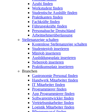
Azubi finden
Werkstudent finden
Studentische Aushilfe finden
Praktikanten finden
Fachkräfte finden
Führungskräfte finden
Personalsuche Deutschland
Arbeitnehmerüberlassung
Stellenanzeige schalten
Kostenlose Stellenanzeige schalten
Studentenjob inserieren
Minijob inserieren
Ausbildungsplatz inserieren
Nebenjob inserieren
Praktikumsplatz inserieren
Branchen
Gastronomie Personal finden
Handwerk Mitarbeiter finden
IT Mitarbeiter finden
Programmierer finden
App Programmierer finden
Softwareentwickler finden
Vertriebsmitarbeiter finden
Logistik Mitarbeiter finden
Pflegepersonal finden