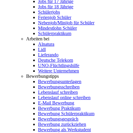
Jobs für 17 Jährige
Jobs für 18 Jährige
Schülerjobs
Ferienjob Schüler
Nebenjob/Minijob für Schüler
Mindestlohn Schüler
Schülerpraktikum
Arbeiten bei
Alnatura
Lidl
Lieferando
Deutsche Telekom
UNO-Flüchtlingshilfe
Weitere Unternehmen
Bewerbungstipps
Bewerbungsunterlagen
Bewerbungsschreiben
Lebenslauf schreiben
Lebenslauf online schreiben
E-Mail Bewerbung
Bewerbung Praktikum
Bewerbung Schülerpraktikum
Bewerbungsgespräch
Bewerbung zurückziehen
Bewerbung als Werkstudent