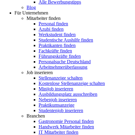
Alle Bewerbungstipps
Blog
Für Unternehmen
Mitarbeiter finden
Personal finden
Azubi finden
Werkstudent finden
Studentische Aushilfe finden
Praktikanten finden
Fachkräfte finden
Führungskräfte finden
Personalsuche Deutschland
Arbeitnehmerüberlassung
Job inserieren
Stellenanzeige schalten
Kostenlose Stellenanzeige schalten
Minijob inserieren
Ausbildungsplatz ausschreiben
Nebenjob inserieren
Praktikumsanzeige
Studentenjob inserieren
Branchen
Gastronomie Personal finden
Handwerk Mitarbeiter finden
IT Mitarbeiter finden