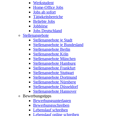
Werkstudent
Home-Office Jobs
Jobs ab sofort
Tätigkeitsbereiche
Beliebte Jobs
Jobbörse
Jobs Deutschland
Stellenangebote
Stellenangebote je Stadt
Stellenangebote je Bundesland
Stellenangebote Berlin
Stellenangebote Köln
Stellenangebote München
Stellenangebote Hamburg
Stellenangebote Frankfurt
Stellenangebote Stuttgart
Stellenangebote Dortmund
Stellenangebote Nürnberg
Stellenangebote Düsseldorf
Stellenangebote Hannover
Bewerbungstipps
Bewerbungsunterlagen
Bewerbungsschreiben
Lebenslauf schreiben
Lebenslauf online schreiben