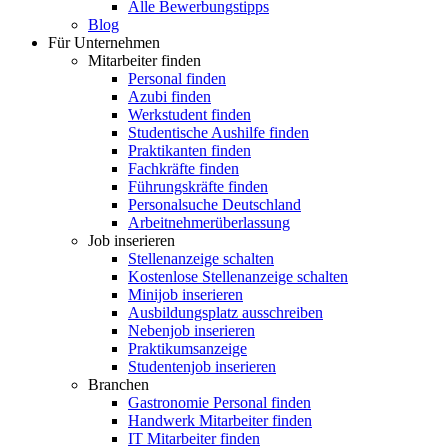
Alle Bewerbungstipps
Blog
Für Unternehmen
Mitarbeiter finden
Personal finden
Azubi finden
Werkstudent finden
Studentische Aushilfe finden
Praktikanten finden
Fachkräfte finden
Führungskräfte finden
Personalsuche Deutschland
Arbeitnehmerüberlassung
Job inserieren
Stellenanzeige schalten
Kostenlose Stellenanzeige schalten
Minijob inserieren
Ausbildungsplatz ausschreiben
Nebenjob inserieren
Praktikumsanzeige
Studentenjob inserieren
Branchen
Gastronomie Personal finden
Handwerk Mitarbeiter finden
IT Mitarbeiter finden