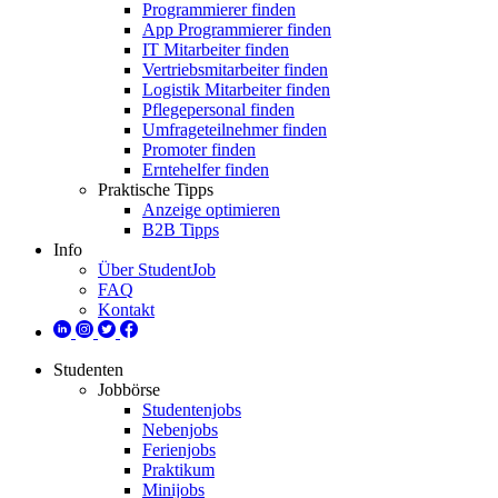
Programmierer finden
App Programmierer finden
IT Mitarbeiter finden
Vertriebsmitarbeiter finden
Logistik Mitarbeiter finden
Pflegepersonal finden
Umfrageteilnehmer finden
Promoter finden
Erntehelfer finden
Praktische Tipps
Anzeige optimieren
B2B Tipps
Info
Über StudentJob
FAQ
Kontakt
Studenten
Jobbörse
Studentenjobs
Nebenjobs
Ferienjobs
Praktikum
Minijobs