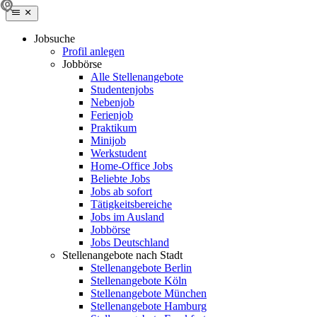
Jobsuche
Profil anlegen
Jobbörse
Alle Stellenangebote
Studentenjobs
Nebenjob
Ferienjob
Praktikum
Minijob
Werkstudent
Home-Office Jobs
Beliebte Jobs
Jobs ab sofort
Tätigkeitsbereiche
Jobs im Ausland
Jobbörse
Jobs Deutschland
Stellenangebote nach Stadt
Stellenangebote Berlin
Stellenangebote Köln
Stellenangebote München
Stellenangebote Hamburg