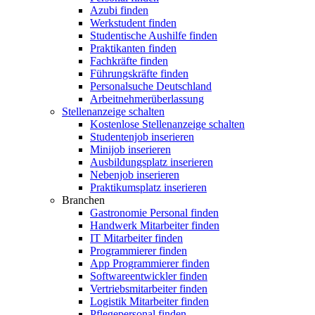
Azubi finden
Werkstudent finden
Studentische Aushilfe finden
Praktikanten finden
Fachkräfte finden
Führungskräfte finden
Personalsuche Deutschland
Arbeitnehmerüberlassung
Stellenanzeige schalten
Kostenlose Stellenanzeige schalten
Studentenjob inserieren
Minijob inserieren
Ausbildungsplatz inserieren
Nebenjob inserieren
Praktikumsplatz inserieren
Branchen
Gastronomie Personal finden
Handwerk Mitarbeiter finden
IT Mitarbeiter finden
Programmierer finden
App Programmierer finden
Softwareentwickler finden
Vertriebsmitarbeiter finden
Logistik Mitarbeiter finden
Pflegepersonal finden