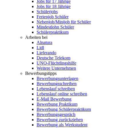
Jobs für 17 Jährige
Jobs für 18 Jährige
Schülerjobs
Ferienjob Schüler
Nebenjob/Minijob für Schüler
Mindestlohn Schüler
Schülerpraktikum
Arbeiten bei
Alnatura
Lidl
Lieferando
Deutsche Telekom
UNO-Flüchtlingshilfe
Weitere Unternehmen
Bewerbungstipps
Bewerbungsunterlagen
Bewerbungsschreiben
Lebenslauf schreiben
Lebenslauf online schreiben
E-Mail Bewerbung
Bewerbung Praktikum
Bewerbung Schülerpraktikum
Bewerbungsgespräch
Bewerbung zurückziehen
Bewerbung als Werkstudent