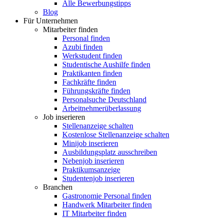
Alle Bewerbungstipps
Blog
Für Unternehmen
Mitarbeiter finden
Personal finden
Azubi finden
Werkstudent finden
Studentische Aushilfe finden
Praktikanten finden
Fachkräfte finden
Führungskräfte finden
Personalsuche Deutschland
Arbeitnehmerüberlassung
Job inserieren
Stellenanzeige schalten
Kostenlose Stellenanzeige schalten
Minijob inserieren
Ausbildungsplatz ausschreiben
Nebenjob inserieren
Praktikumsanzeige
Studentenjob inserieren
Branchen
Gastronomie Personal finden
Handwerk Mitarbeiter finden
IT Mitarbeiter finden