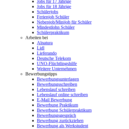
Jobs für 17 Jährige
Jobs für 18 Jährige
Schülerjobs
Ferienjob Schüler
Nebenjob/Minijob für Schüler
Mindestlohn Schüler
Schülerpraktikum
Arbeiten bei
Alnatura
Lidl
Lieferando
Deutsche Telekom
UNO-Flüchtlingshilfe
Weitere Unternehmen
Bewerbungstipps
Bewerbungsunterlagen
Bewerbungsschreiben
Lebenslauf schreiben
Lebenslauf online schreiben
E-Mail Bewerbung
Bewerbung Praktikum
Bewerbung Schülerpraktikum
Bewerbungsgespräch
Bewerbung zurückziehen
Bewerbung als Werkstudent