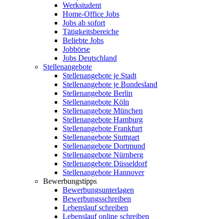
Werkstudent
Home-Office Jobs
Jobs ab sofort
Tätigkeitsbereiche
Beliebte Jobs
Jobbörse
Jobs Deutschland
Stellenangebote
Stellenangebote je Stadt
Stellenangebote je Bundesland
Stellenangebote Berlin
Stellenangebote Köln
Stellenangebote München
Stellenangebote Hamburg
Stellenangebote Frankfurt
Stellenangebote Stuttgart
Stellenangebote Dortmund
Stellenangebote Nürnberg
Stellenangebote Düsseldorf
Stellenangebote Hannover
Bewerbungstipps
Bewerbungsunterlagen
Bewerbungsschreiben
Lebenslauf schreiben
Lebenslauf online schreiben