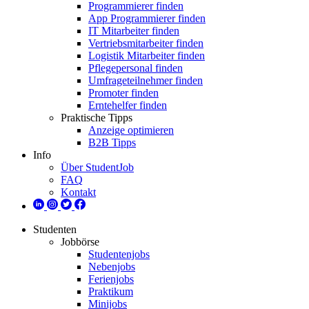
Programmierer finden
App Programmierer finden
IT Mitarbeiter finden
Vertriebsmitarbeiter finden
Logistik Mitarbeiter finden
Pflegepersonal finden
Umfrageteilnehmer finden
Promoter finden
Erntehelfer finden
Praktische Tipps
Anzeige optimieren
B2B Tipps
Info
Über StudentJob
FAQ
Kontakt
Studenten
Jobbörse
Studentenjobs
Nebenjobs
Ferienjobs
Praktikum
Minijobs