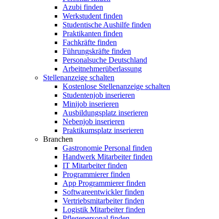
Azubi finden
Werkstudent finden
Studentische Aushilfe finden
Praktikanten finden
Fachkräfte finden
Führungskräfte finden
Personalsuche Deutschland
Arbeitnehmerüberlassung
Stellenanzeige schalten
Kostenlose Stellenanzeige schalten
Studentenjob inserieren
Minijob inserieren
Ausbildungsplatz inserieren
Nebenjob inserieren
Praktikumsplatz inserieren
Branchen
Gastronomie Personal finden
Handwerk Mitarbeiter finden
IT Mitarbeiter finden
Programmierer finden
App Programmierer finden
Softwareentwickler finden
Vertriebsmitarbeiter finden
Logistik Mitarbeiter finden
Pflegepersonal finden