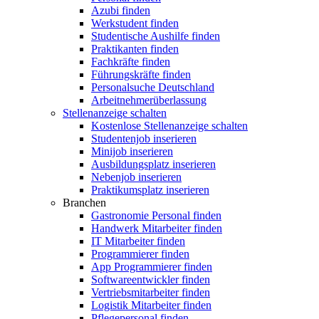
Azubi finden
Werkstudent finden
Studentische Aushilfe finden
Praktikanten finden
Fachkräfte finden
Führungskräfte finden
Personalsuche Deutschland
Arbeitnehmerüberlassung
Stellenanzeige schalten
Kostenlose Stellenanzeige schalten
Studentenjob inserieren
Minijob inserieren
Ausbildungsplatz inserieren
Nebenjob inserieren
Praktikumsplatz inserieren
Branchen
Gastronomie Personal finden
Handwerk Mitarbeiter finden
IT Mitarbeiter finden
Programmierer finden
App Programmierer finden
Softwareentwickler finden
Vertriebsmitarbeiter finden
Logistik Mitarbeiter finden
Pflegepersonal finden