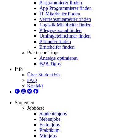
Programmierer finden
App Programmierer finden
IT Mitarbeiter finden
Vertriebsmitarbeiter finden
Logistik Mitarbeiter finden
Pflegepersonal finden
Umfrageteilnehmer finden
Promoter finden
Erntehelfer finden
Praktische Tipps
Anzeige optimieren
B2B Tipps
Info
Über StudentJob
FAQ
Kontakt
Studenten
Jobbörse
Studentenjobs
Nebenjobs
Ferienjobs
Praktikum
Minijobs