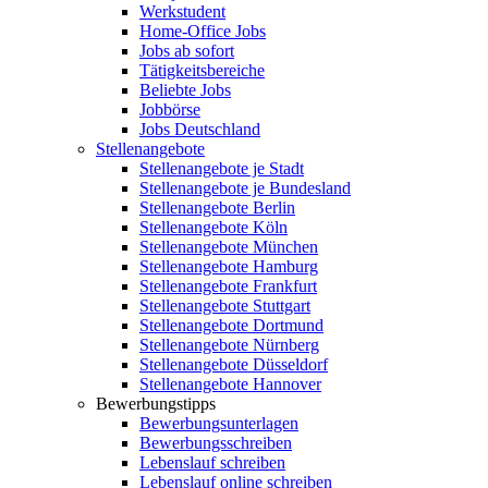
Werkstudent
Home-Office Jobs
Jobs ab sofort
Tätigkeitsbereiche
Beliebte Jobs
Jobbörse
Jobs Deutschland
Stellenangebote
Stellenangebote je Stadt
Stellenangebote je Bundesland
Stellenangebote Berlin
Stellenangebote Köln
Stellenangebote München
Stellenangebote Hamburg
Stellenangebote Frankfurt
Stellenangebote Stuttgart
Stellenangebote Dortmund
Stellenangebote Nürnberg
Stellenangebote Düsseldorf
Stellenangebote Hannover
Bewerbungstipps
Bewerbungsunterlagen
Bewerbungsschreiben
Lebenslauf schreiben
Lebenslauf online schreiben