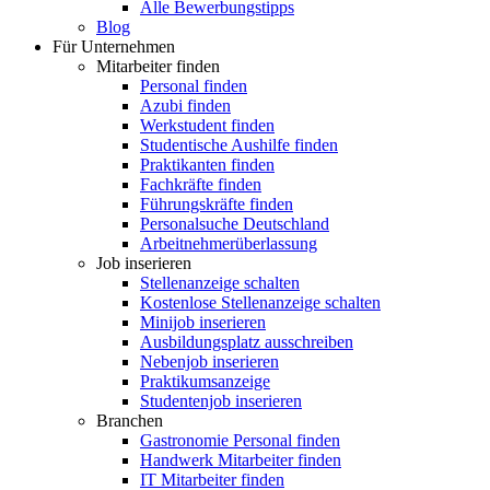
Alle Bewerbungstipps
Blog
Für Unternehmen
Mitarbeiter finden
Personal finden
Azubi finden
Werkstudent finden
Studentische Aushilfe finden
Praktikanten finden
Fachkräfte finden
Führungskräfte finden
Personalsuche Deutschland
Arbeitnehmerüberlassung
Job inserieren
Stellenanzeige schalten
Kostenlose Stellenanzeige schalten
Minijob inserieren
Ausbildungsplatz ausschreiben
Nebenjob inserieren
Praktikumsanzeige
Studentenjob inserieren
Branchen
Gastronomie Personal finden
Handwerk Mitarbeiter finden
IT Mitarbeiter finden