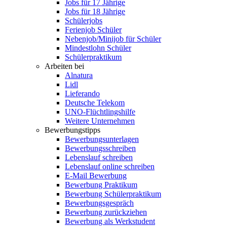
Jobs für 17 Jährige
Jobs für 18 Jährige
Schülerjobs
Ferienjob Schüler
Nebenjob/Minijob für Schüler
Mindestlohn Schüler
Schülerpraktikum
Arbeiten bei
Alnatura
Lidl
Lieferando
Deutsche Telekom
UNO-Flüchtlingshilfe
Weitere Unternehmen
Bewerbungstipps
Bewerbungsunterlagen
Bewerbungsschreiben
Lebenslauf schreiben
Lebenslauf online schreiben
E-Mail Bewerbung
Bewerbung Praktikum
Bewerbung Schülerpraktikum
Bewerbungsgespräch
Bewerbung zurückziehen
Bewerbung als Werkstudent