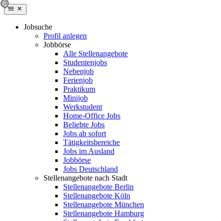
Jobsuche
Profil anlegen
Jobbörse
Alle Stellenangebote
Studentenjobs
Nebenjob
Ferienjob
Praktikum
Minijob
Werkstudent
Home-Office Jobs
Beliebte Jobs
Jobs ab sofort
Tätigkeitsbereiche
Jobs im Ausland
Jobbörse
Jobs Deutschland
Stellenangebote nach Stadt
Stellenangebote Berlin
Stellenangebote Köln
Stellenangebote München
Stellenangebote Hamburg