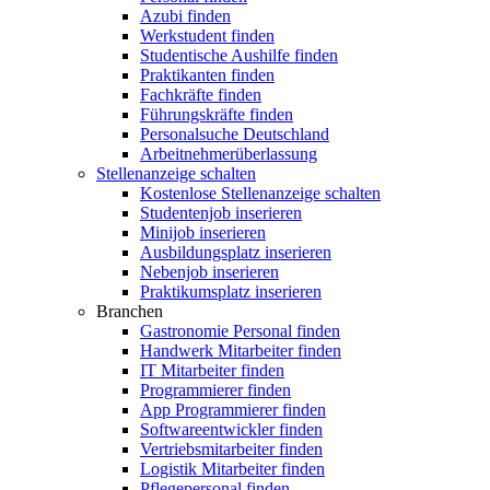
Azubi finden
Werkstudent finden
Studentische Aushilfe finden
Praktikanten finden
Fachkräfte finden
Führungskräfte finden
Personalsuche Deutschland
Arbeitnehmerüberlassung
Stellenanzeige schalten
Kostenlose Stellenanzeige schalten
Studentenjob inserieren
Minijob inserieren
Ausbildungsplatz inserieren
Nebenjob inserieren
Praktikumsplatz inserieren
Branchen
Gastronomie Personal finden
Handwerk Mitarbeiter finden
IT Mitarbeiter finden
Programmierer finden
App Programmierer finden
Softwareentwickler finden
Vertriebsmitarbeiter finden
Logistik Mitarbeiter finden
Pflegepersonal finden