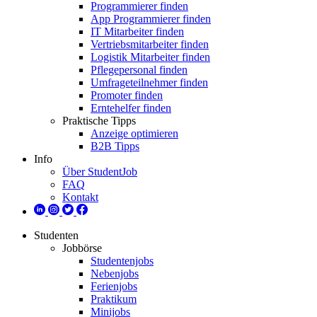
Programmierer finden
App Programmierer finden
IT Mitarbeiter finden
Vertriebsmitarbeiter finden
Logistik Mitarbeiter finden
Pflegepersonal finden
Umfrageteilnehmer finden
Promoter finden
Erntehelfer finden
Praktische Tipps
Anzeige optimieren
B2B Tipps
Info
Über StudentJob
FAQ
Kontakt
Studenten
Jobbörse
Studentenjobs
Nebenjobs
Ferienjobs
Praktikum
Minijobs