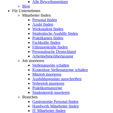
Alle Bewerbungstipps
Blog
Für Unternehmen
Mitarbeiter finden
Personal finden
Azubi finden
Werkstudent finden
Studentische Aushilfe finden
Praktikanten finden
Fachkräfte finden
Führungskräfte finden
Personalsuche Deutschland
Arbeitnehmerüberlassung
Job inserieren
Stellenanzeige schalten
Kostenlose Stellenanzeige schalten
Minijob inserieren
Ausbildungsplatz ausschreiben
Nebenjob inserieren
Praktikumsanzeige
Studentenjob inserieren
Branchen
Gastronomie Personal finden
Handwerk Mitarbeiter finden
IT Mitarbeiter finden