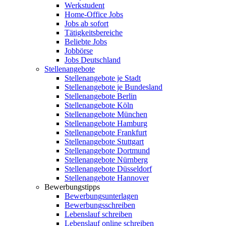
Werkstudent
Home-Office Jobs
Jobs ab sofort
Tätigkeitsbereiche
Beliebte Jobs
Jobbörse
Jobs Deutschland
Stellenangebote
Stellenangebote je Stadt
Stellenangebote je Bundesland
Stellenangebote Berlin
Stellenangebote Köln
Stellenangebote München
Stellenangebote Hamburg
Stellenangebote Frankfurt
Stellenangebote Stuttgart
Stellenangebote Dortmund
Stellenangebote Nürnberg
Stellenangebote Düsseldorf
Stellenangebote Hannover
Bewerbungstipps
Bewerbungsunterlagen
Bewerbungsschreiben
Lebenslauf schreiben
Lebenslauf online schreiben