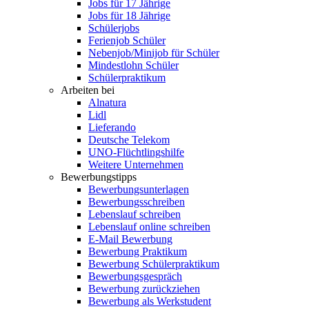
Jobs für 17 Jährige
Jobs für 18 Jährige
Schülerjobs
Ferienjob Schüler
Nebenjob/Minijob für Schüler
Mindestlohn Schüler
Schülerpraktikum
Arbeiten bei
Alnatura
Lidl
Lieferando
Deutsche Telekom
UNO-Flüchtlingshilfe
Weitere Unternehmen
Bewerbungstipps
Bewerbungsunterlagen
Bewerbungsschreiben
Lebenslauf schreiben
Lebenslauf online schreiben
E-Mail Bewerbung
Bewerbung Praktikum
Bewerbung Schülerpraktikum
Bewerbungsgespräch
Bewerbung zurückziehen
Bewerbung als Werkstudent