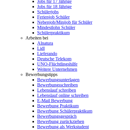
Jobs für 17 Jährige
Jobs für 18 Jährige
Schülerjobs
Ferienjob Schüler
Nebenjob/Minijob für Schüler
Mindestlohn Schüler
Schülerpraktikum
Arbeiten bei
Alnatura
Lidl
Lieferando
Deutsche Telekom
UNO-Flüchtlingshilfe
Weitere Unternehmen
Bewerbungstipps
Bewerbungsunterlagen
Bewerbungsschreiben
Lebenslauf schreiben
Lebenslauf online schreiben
E-Mail Bewerbung
Bewerbung Praktikum
Bewerbung Schülerpraktikum
Bewerbungsgespräch
Bewerbung zurückziehen
Bewerbung als Werkstudent