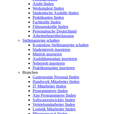
Azubi finden
Werkstudent finden
Studentische Aushilfe finden
Praktikanten finden
Fachkräfte finden
Führungskräfte finden
Personalsuche Deutschland
Arbeitnehmerüberlassung
Stellenanzeige schalten
Kostenlose Stellenanzeige schalten
Studentenjob inserieren
Minijob inserieren
Ausbildungsplatz inserieren
Nebenjob inserieren
Praktikumsplatz inserieren
Branchen
Gastronomie Personal finden
Handwerk Mitarbeiter finden
IT Mitarbeiter finden
Programmierer finden
App Programmierer finden
Softwareentwickler finden
Vertriebsmitarbeiter finden
Logistik Mitarbeiter finden
Pflegepersonal finden