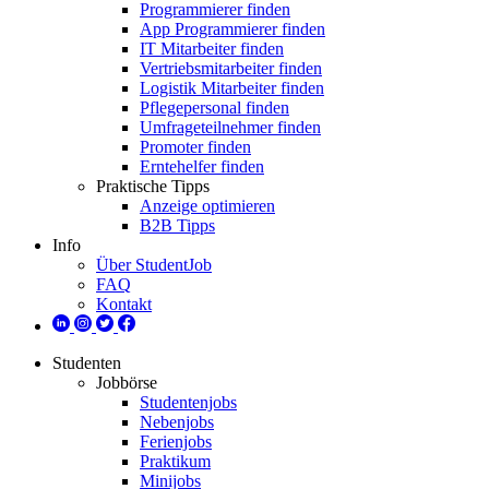
Programmierer finden
App Programmierer finden
IT Mitarbeiter finden
Vertriebsmitarbeiter finden
Logistik Mitarbeiter finden
Pflegepersonal finden
Umfrageteilnehmer finden
Promoter finden
Erntehelfer finden
Praktische Tipps
Anzeige optimieren
B2B Tipps
Info
Über StudentJob
FAQ
Kontakt
Studenten
Jobbörse
Studentenjobs
Nebenjobs
Ferienjobs
Praktikum
Minijobs