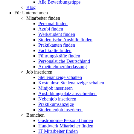
Alle Bewerbungstipps
Blog
Für Unternehmen
Mitarbeiter finden
Personal finden
Azubi finden
Werkstudent finden
Studentische Aushilfe finden
Praktikanten finden
Fachkräfte finden
Führungskräfte finden
Personalsuche Deutschland
Arbeitnehmerüberlassung
Job inserieren
Stellenanzeige schalten
Kostenlose Stellenanzeige schalten
Minijob inserieren
Ausbildungsplatz ausschreiben
Nebenjob inserieren
Praktikumsanzeige
Studentenjob inserieren
Branchen
Gastronomie Personal finden
Handwerk Mitarbeiter finden
IT Mitarbeiter finden