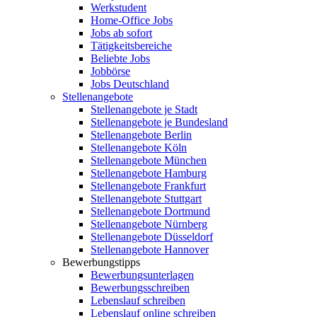
Werkstudent
Home-Office Jobs
Jobs ab sofort
Tätigkeitsbereiche
Beliebte Jobs
Jobbörse
Jobs Deutschland
Stellenangebote
Stellenangebote je Stadt
Stellenangebote je Bundesland
Stellenangebote Berlin
Stellenangebote Köln
Stellenangebote München
Stellenangebote Hamburg
Stellenangebote Frankfurt
Stellenangebote Stuttgart
Stellenangebote Dortmund
Stellenangebote Nürnberg
Stellenangebote Düsseldorf
Stellenangebote Hannover
Bewerbungstipps
Bewerbungsunterlagen
Bewerbungsschreiben
Lebenslauf schreiben
Lebenslauf online schreiben