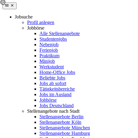
Jobsuche
Profil anlegen
Jobbörse
Alle Stellenangebote
Studentenjobs
Nebenjob
Ferienjob
Praktikum
Minijob
Werkstudent
Home-Office Jobs
Beliebte Jobs
Jobs ab sofort
Tätigkeitsbereiche
Jobs im Ausland
Jobbörse
Jobs Deutschland
Stellenangebote nach Stadt
Stellenangebote Berlin
Stellenangebote Köln
Stellenangebote München
Stellenangebote Hamburg