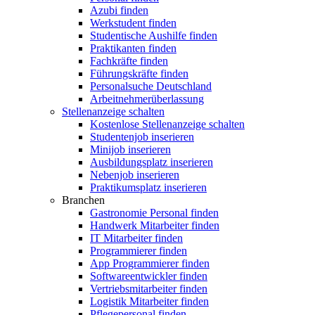
Azubi finden
Werkstudent finden
Studentische Aushilfe finden
Praktikanten finden
Fachkräfte finden
Führungskräfte finden
Personalsuche Deutschland
Arbeitnehmerüberlassung
Stellenanzeige schalten
Kostenlose Stellenanzeige schalten
Studentenjob inserieren
Minijob inserieren
Ausbildungsplatz inserieren
Nebenjob inserieren
Praktikumsplatz inserieren
Branchen
Gastronomie Personal finden
Handwerk Mitarbeiter finden
IT Mitarbeiter finden
Programmierer finden
App Programmierer finden
Softwareentwickler finden
Vertriebsmitarbeiter finden
Logistik Mitarbeiter finden
Pflegepersonal finden