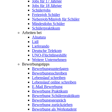
Jobs für 17 Jährige
Jobs für 18 Jährige
Schülerjobs
Ferienjob Schüler
Nebenjob/Minijob für Schüler
Mindestlohn Schüler
Schülerpraktikum
Arbeiten bei
Alnatura
Lidl
Lieferando
Deutsche Telekom
UNO-Flüchtlingshilfe
Weitere Unternehmen
Bewerbungstipps
Bewerbungsunterlagen
Bewerbungsschreiben
Lebenslauf schreiben
Lebenslauf online schreiben
E-Mail Bewerbung
Bewerbung Praktikum
Bewerbung Schülerpraktikum
Bewerbungsgespräch
Bewerbung zurückziehen
Bewerbung als Werkstudent