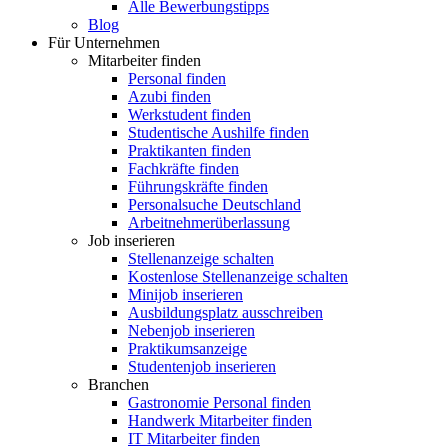
Alle Bewerbungstipps
Blog
Für Unternehmen
Mitarbeiter finden
Personal finden
Azubi finden
Werkstudent finden
Studentische Aushilfe finden
Praktikanten finden
Fachkräfte finden
Führungskräfte finden
Personalsuche Deutschland
Arbeitnehmerüberlassung
Job inserieren
Stellenanzeige schalten
Kostenlose Stellenanzeige schalten
Minijob inserieren
Ausbildungsplatz ausschreiben
Nebenjob inserieren
Praktikumsanzeige
Studentenjob inserieren
Branchen
Gastronomie Personal finden
Handwerk Mitarbeiter finden
IT Mitarbeiter finden