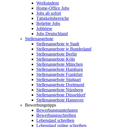
Werkstudent
Home-Office Jobs
Jobs ab sofort
Tätigkeitsbereiche
Beliebte Jobs
Jobbörse
Jobs Deutschland
Stellenangebote
Stellenangebote je Stadt
Stellenangebote je Bundesland
Stellenangebote Berlin
Stellenangebote Köln
Stellenangebote München
Stellenangebote Hamburg
Stellenangebote Frankfurt
Stellenangebote Stuttgart
Stellenangebote Dortmund
Stellenangebote Nürnberg
Stellenangebote Düsseldorf
Stellenangebote Hannover
Bewerbungstipps
Bewerbungsunterlagen
Bewerbungsschreiben
Lebenslauf schreiben
Lebenslauf online schreiben