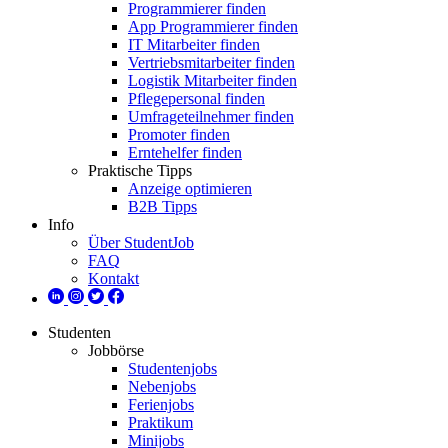
Programmierer finden
App Programmierer finden
IT Mitarbeiter finden
Vertriebsmitarbeiter finden
Logistik Mitarbeiter finden
Pflegepersonal finden
Umfrageteilnehmer finden
Promoter finden
Erntehelfer finden
Praktische Tipps
Anzeige optimieren
B2B Tipps
Info
Über StudentJob
FAQ
Kontakt
Studenten
Jobbörse
Studentenjobs
Nebenjobs
Ferienjobs
Praktikum
Minijobs