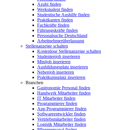
Azubi finden
Werkstudent finden
Studentische Aushilfe finden
Praktikanten finden
Fachkräfte finden
Führungskräfte finden
Personalsuche Deutschland
Arbeitnehmerüberlassung
Stellenanzeige schalten
Kostenlose Stellenanzeige schalten
Studentenjob inserieren
Minijob inserieren
Ausbildungsplatz inserieren
Nebenjob inserieren
Praktikumsplatz inserieren
Branchen
Gastronomie Personal finden
Handwerk Mitarbeiter finden
IT Mitarbeiter finden
Programmierer finden
App Programmierer finden
Softwareentwickler finden
Vertriebsmitarbeiter finden
Logistik Mitarbeiter finden
Pflegepersonal finden