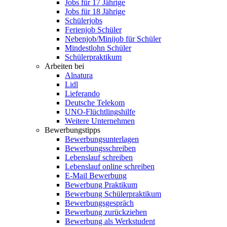
Jobs für 17 Jährige
Jobs für 18 Jährige
Schülerjobs
Ferienjob Schüler
Nebenjob/Minijob für Schüler
Mindestlohn Schüler
Schülerpraktikum
Arbeiten bei
Alnatura
Lidl
Lieferando
Deutsche Telekom
UNO-Flüchtlingshilfe
Weitere Unternehmen
Bewerbungstipps
Bewerbungsunterlagen
Bewerbungsschreiben
Lebenslauf schreiben
Lebenslauf online schreiben
E-Mail Bewerbung
Bewerbung Praktikum
Bewerbung Schülerpraktikum
Bewerbungsgespräch
Bewerbung zurückziehen
Bewerbung als Werkstudent