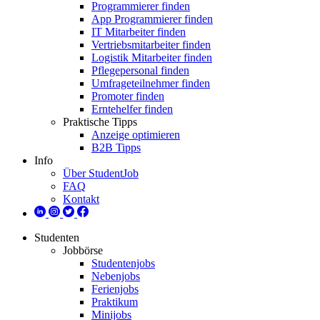
Programmierer finden
App Programmierer finden
IT Mitarbeiter finden
Vertriebsmitarbeiter finden
Logistik Mitarbeiter finden
Pflegepersonal finden
Umfrageteilnehmer finden
Promoter finden
Erntehelfer finden
Praktische Tipps
Anzeige optimieren
B2B Tipps
Info
Über StudentJob
FAQ
Kontakt
Studenten
Jobbörse
Studentenjobs
Nebenjobs
Ferienjobs
Praktikum
Minijobs