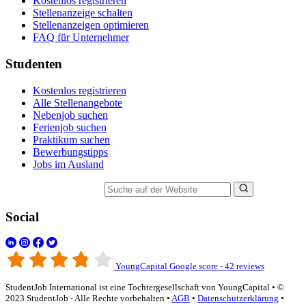
Kostenlos registrieren
Stellenanzeige schalten
Stellenanzeigen optimieren
FAQ für Unternehmer
Studenten
Kostenlos registrieren
Alle Stellenangebote
Nebenjob suchen
Ferienjob suchen
Praktikum suchen
Bewerbungstipps
Jobs im Ausland
Suche auf der Website
Social
YoungCapital Google score - 42 reviews
StudentJob International ist eine Tochtergesellschaft von YoungCapital • ©
2023 StudentJob - Alle Rechte vorbehalten •
AGB
•
Datenschutzerklärung
•