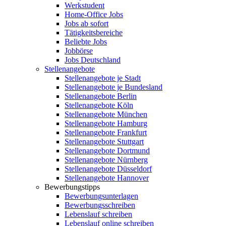
Werkstudent
Home-Office Jobs
Jobs ab sofort
Tätigkeitsbereiche
Beliebte Jobs
Jobbörse
Jobs Deutschland
Stellenangebote
Stellenangebote je Stadt
Stellenangebote je Bundesland
Stellenangebote Berlin
Stellenangebote Köln
Stellenangebote München
Stellenangebote Hamburg
Stellenangebote Frankfurt
Stellenangebote Stuttgart
Stellenangebote Dortmund
Stellenangebote Nürnberg
Stellenangebote Düsseldorf
Stellenangebote Hannover
Bewerbungstipps
Bewerbungsunterlagen
Bewerbungsschreiben
Lebenslauf schreiben
Lebenslauf online schreiben