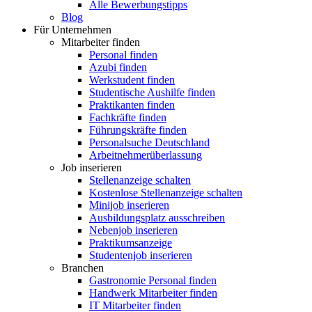
Alle Bewerbungstipps
Blog
Für Unternehmen
Mitarbeiter finden
Personal finden
Azubi finden
Werkstudent finden
Studentische Aushilfe finden
Praktikanten finden
Fachkräfte finden
Führungskräfte finden
Personalsuche Deutschland
Arbeitnehmerüberlassung
Job inserieren
Stellenanzeige schalten
Kostenlose Stellenanzeige schalten
Minijob inserieren
Ausbildungsplatz ausschreiben
Nebenjob inserieren
Praktikumsanzeige
Studentenjob inserieren
Branchen
Gastronomie Personal finden
Handwerk Mitarbeiter finden
IT Mitarbeiter finden