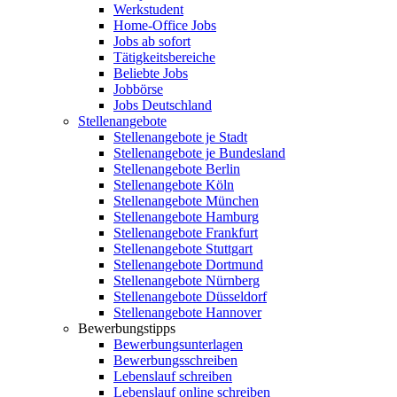
Werkstudent
Home-Office Jobs
Jobs ab sofort
Tätigkeitsbereiche
Beliebte Jobs
Jobbörse
Jobs Deutschland
Stellenangebote
Stellenangebote je Stadt
Stellenangebote je Bundesland
Stellenangebote Berlin
Stellenangebote Köln
Stellenangebote München
Stellenangebote Hamburg
Stellenangebote Frankfurt
Stellenangebote Stuttgart
Stellenangebote Dortmund
Stellenangebote Nürnberg
Stellenangebote Düsseldorf
Stellenangebote Hannover
Bewerbungstipps
Bewerbungsunterlagen
Bewerbungsschreiben
Lebenslauf schreiben
Lebenslauf online schreiben