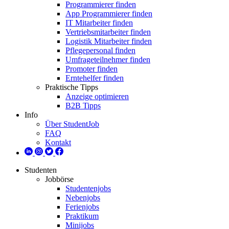
Programmierer finden
App Programmierer finden
IT Mitarbeiter finden
Vertriebsmitarbeiter finden
Logistik Mitarbeiter finden
Pflegepersonal finden
Umfrageteilnehmer finden
Promoter finden
Erntehelfer finden
Praktische Tipps
Anzeige optimieren
B2B Tipps
Info
Über StudentJob
FAQ
Kontakt
Studenten
Jobbörse
Studentenjobs
Nebenjobs
Ferienjobs
Praktikum
Minijobs