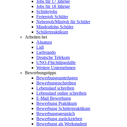
Jobs für 17 Jährige
Jobs für 18 Jährige
Schülerjobs
Ferienjob Schüler
Nebenjob/Minijob für Schüler
Mindestlohn Schüler
Schülerpraktikum
Arbeiten bei
Alnatura
Lidl
Lieferando
Deutsche Telekom
UNO-Flüchtlingshilfe
Weitere Unternehmen
Bewerbungstipps
Bewerbungsunterlagen
Bewerbungsschreiben
Lebenslauf schreiben
Lebenslauf online schreiben
E-Mail Bewerbung
Bewerbung Praktikum
Bewerbung Schülerpraktikum
Bewerbungsgespräch
Bewerbung zurückziehen
Bewerbung als Werkstudent