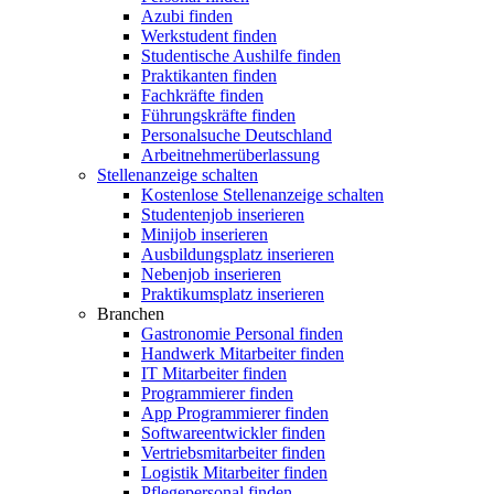
Azubi finden
Werkstudent finden
Studentische Aushilfe finden
Praktikanten finden
Fachkräfte finden
Führungskräfte finden
Personalsuche Deutschland
Arbeitnehmerüberlassung
Stellenanzeige schalten
Kostenlose Stellenanzeige schalten
Studentenjob inserieren
Minijob inserieren
Ausbildungsplatz inserieren
Nebenjob inserieren
Praktikumsplatz inserieren
Branchen
Gastronomie Personal finden
Handwerk Mitarbeiter finden
IT Mitarbeiter finden
Programmierer finden
App Programmierer finden
Softwareentwickler finden
Vertriebsmitarbeiter finden
Logistik Mitarbeiter finden
Pflegepersonal finden