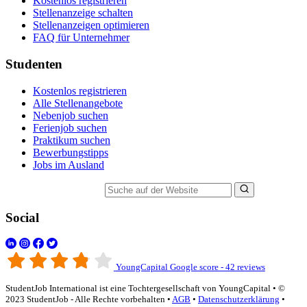
Kostenlos registrieren
Stellenanzeige schalten
Stellenanzeigen optimieren
FAQ für Unternehmer
Studenten
Kostenlos registrieren
Alle Stellenangebote
Nebenjob suchen
Ferienjob suchen
Praktikum suchen
Bewerbungstipps
Jobs im Ausland
Suche auf der Website
Social
YoungCapital Google score - 42 reviews
StudentJob International ist eine Tochtergesellschaft von YoungCapital • ©
2023 StudentJob - Alle Rechte vorbehalten •
AGB
•
Datenschutzerklärung
•