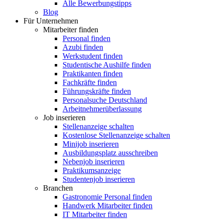
Alle Bewerbungstipps
Blog
Für Unternehmen
Mitarbeiter finden
Personal finden
Azubi finden
Werkstudent finden
Studentische Aushilfe finden
Praktikanten finden
Fachkräfte finden
Führungskräfte finden
Personalsuche Deutschland
Arbeitnehmerüberlassung
Job inserieren
Stellenanzeige schalten
Kostenlose Stellenanzeige schalten
Minijob inserieren
Ausbildungsplatz ausschreiben
Nebenjob inserieren
Praktikumsanzeige
Studentenjob inserieren
Branchen
Gastronomie Personal finden
Handwerk Mitarbeiter finden
IT Mitarbeiter finden