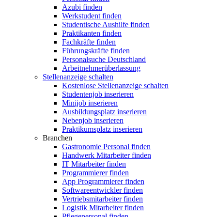
Azubi finden
Werkstudent finden
Studentische Aushilfe finden
Praktikanten finden
Fachkräfte finden
Führungskräfte finden
Personalsuche Deutschland
Arbeitnehmerüberlassung
Stellenanzeige schalten
Kostenlose Stellenanzeige schalten
Studentenjob inserieren
Minijob inserieren
Ausbildungsplatz inserieren
Nebenjob inserieren
Praktikumsplatz inserieren
Branchen
Gastronomie Personal finden
Handwerk Mitarbeiter finden
IT Mitarbeiter finden
Programmierer finden
App Programmierer finden
Softwareentwickler finden
Vertriebsmitarbeiter finden
Logistik Mitarbeiter finden
Pflegepersonal finden