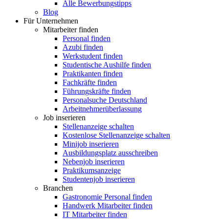
Alle Bewerbungstipps
Blog
Für Unternehmen
Mitarbeiter finden
Personal finden
Azubi finden
Werkstudent finden
Studentische Aushilfe finden
Praktikanten finden
Fachkräfte finden
Führungskräfte finden
Personalsuche Deutschland
Arbeitnehmerüberlassung
Job inserieren
Stellenanzeige schalten
Kostenlose Stellenanzeige schalten
Minijob inserieren
Ausbildungsplatz ausschreiben
Nebenjob inserieren
Praktikumsanzeige
Studentenjob inserieren
Branchen
Gastronomie Personal finden
Handwerk Mitarbeiter finden
IT Mitarbeiter finden