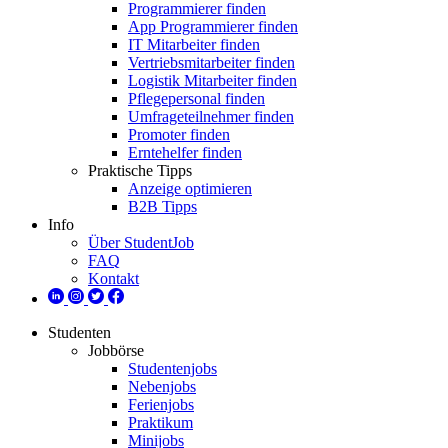
Programmierer finden
App Programmierer finden
IT Mitarbeiter finden
Vertriebsmitarbeiter finden
Logistik Mitarbeiter finden
Pflegepersonal finden
Umfrageteilnehmer finden
Promoter finden
Erntehelfer finden
Praktische Tipps
Anzeige optimieren
B2B Tipps
Info
Über StudentJob
FAQ
Kontakt
Studenten
Jobbörse
Studentenjobs
Nebenjobs
Ferienjobs
Praktikum
Minijobs