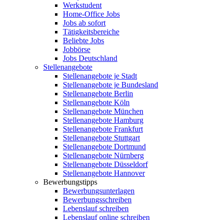
Werkstudent
Home-Office Jobs
Jobs ab sofort
Tätigkeitsbereiche
Beliebte Jobs
Jobbörse
Jobs Deutschland
Stellenangebote
Stellenangebote je Stadt
Stellenangebote je Bundesland
Stellenangebote Berlin
Stellenangebote Köln
Stellenangebote München
Stellenangebote Hamburg
Stellenangebote Frankfurt
Stellenangebote Stuttgart
Stellenangebote Dortmund
Stellenangebote Nürnberg
Stellenangebote Düsseldorf
Stellenangebote Hannover
Bewerbungstipps
Bewerbungsunterlagen
Bewerbungsschreiben
Lebenslauf schreiben
Lebenslauf online schreiben