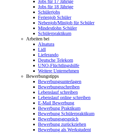
Jobs für 17 Jährige
Jobs für 18 Jährige
Schülerjobs
Ferienjob Schüler
Nebenjob/Minijob für Schüler
Mindestlohn Schüler
Schülerpraktikum
Arbeiten bei
Alnatura
Lidl
Lieferando
Deutsche Telekom
UNO-Flüchtlingshilfe
Weitere Unternehmen
Bewerbungstipps
Bewerbungsunterlagen
Bewerbungsschreiben
Lebenslauf schreiben
Lebenslauf online schreiben
E-Mail Bewerbung
Bewerbung Praktikum
Bewerbung Schülerpraktikum
Bewerbungsgespräch
Bewerbung zurückziehen
Bewerbung als Werkstudent