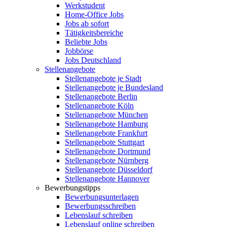
Werkstudent
Home-Office Jobs
Jobs ab sofort
Tätigkeitsbereiche
Beliebte Jobs
Jobbörse
Jobs Deutschland
Stellenangebote
Stellenangebote je Stadt
Stellenangebote je Bundesland
Stellenangebote Berlin
Stellenangebote Köln
Stellenangebote München
Stellenangebote Hamburg
Stellenangebote Frankfurt
Stellenangebote Stuttgart
Stellenangebote Dortmund
Stellenangebote Nürnberg
Stellenangebote Düsseldorf
Stellenangebote Hannover
Bewerbungstipps
Bewerbungsunterlagen
Bewerbungsschreiben
Lebenslauf schreiben
Lebenslauf online schreiben