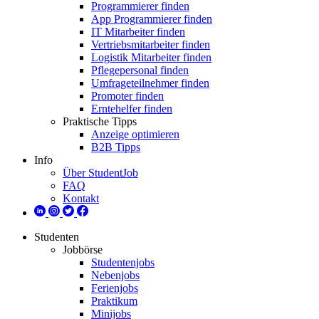
Programmierer finden
App Programmierer finden
IT Mitarbeiter finden
Vertriebsmitarbeiter finden
Logistik Mitarbeiter finden
Pflegepersonal finden
Umfrageteilnehmer finden
Promoter finden
Erntehelfer finden
Praktische Tipps
Anzeige optimieren
B2B Tipps
Info
Über StudentJob
FAQ
Kontakt
Studenten
Jobbörse
Studentenjobs
Nebenjobs
Ferienjobs
Praktikum
Minijobs