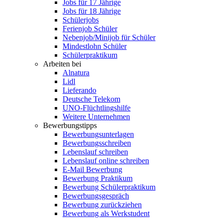
Jobs für 17 Jährige
Jobs für 18 Jährige
Schülerjobs
Ferienjob Schüler
Nebenjob/Minijob für Schüler
Mindestlohn Schüler
Schülerpraktikum
Arbeiten bei
Alnatura
Lidl
Lieferando
Deutsche Telekom
UNO-Flüchtlingshilfe
Weitere Unternehmen
Bewerbungstipps
Bewerbungsunterlagen
Bewerbungsschreiben
Lebenslauf schreiben
Lebenslauf online schreiben
E-Mail Bewerbung
Bewerbung Praktikum
Bewerbung Schülerpraktikum
Bewerbungsgespräch
Bewerbung zurückziehen
Bewerbung als Werkstudent