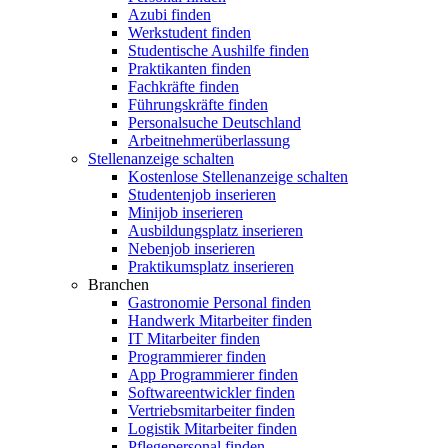
Azubi finden
Werkstudent finden
Studentische Aushilfe finden
Praktikanten finden
Fachkräfte finden
Führungskräfte finden
Personalsuche Deutschland
Arbeitnehmerüberlassung
Stellenanzeige schalten
Kostenlose Stellenanzeige schalten
Studentenjob inserieren
Minijob inserieren
Ausbildungsplatz inserieren
Nebenjob inserieren
Praktikumsplatz inserieren
Branchen
Gastronomie Personal finden
Handwerk Mitarbeiter finden
IT Mitarbeiter finden
Programmierer finden
App Programmierer finden
Softwareentwickler finden
Vertriebsmitarbeiter finden
Logistik Mitarbeiter finden
Pflegepersonal finden