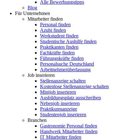
Alle Bewerbungstipps
Blog
Für Unternehmen
Mitarbeiter finden
Personal finden
Azubi finden
Werkstudent finden
Studentische Aushilfe finden
Praktikanten finden
Fachkräfte finden
Führungskräfte finden
Personalsuche Deutschland
Arbeitnehmerüberlassung
Job inserieren
Stellenanzeige schalten
Kostenlose Stellenanzeige schalten
Minijob inserieren
Ausbildungsplatz ausschreiben
Nebenjob inserieren
Praktikumsanzeige
Studentenjob inserieren
Branchen
Gastronomie Personal finden
Handwerk Mitarbeiter finden
IT Mitarbeiter finden