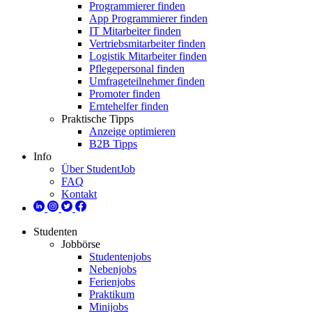
Programmierer finden
App Programmierer finden
IT Mitarbeiter finden
Vertriebsmitarbeiter finden
Logistik Mitarbeiter finden
Pflegepersonal finden
Umfrageteilnehmer finden
Promoter finden
Erntehelfer finden
Praktische Tipps
Anzeige optimieren
B2B Tipps
Info
Über StudentJob
FAQ
Kontakt
Studenten
Jobbörse
Studentenjobs
Nebenjobs
Ferienjobs
Praktikum
Minijobs