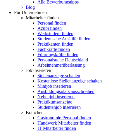
Alle Bewerbungstipps
Blog
Für Unternehmen
Mitarbeiter finden
Personal finden
Azubi finden
Werkstudent finden
Studentische Aushilfe finden
Praktikanten finden
Fachkräfte finden
Führungskräfte finden
Personalsuche Deutschland
Arbeitnehmerüberlassung
Job inserieren
Stellenanzeige schalten
Kostenlose Stellenanzeige schalten
Minijob inserieren
Ausbildungsplatz ausschreiben
Nebenjob inserieren
Praktikumsanzeige
Studentenjob inserieren
Branchen
Gastronomie Personal finden
Handwerk Mitarbeiter finden
IT Mitarbeiter finden