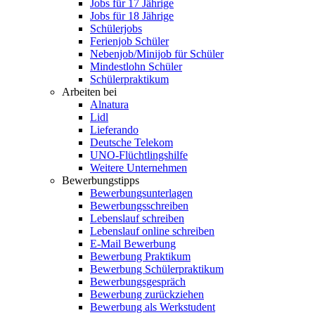
Jobs für 17 Jährige
Jobs für 18 Jährige
Schülerjobs
Ferienjob Schüler
Nebenjob/Minijob für Schüler
Mindestlohn Schüler
Schülerpraktikum
Arbeiten bei
Alnatura
Lidl
Lieferando
Deutsche Telekom
UNO-Flüchtlingshilfe
Weitere Unternehmen
Bewerbungstipps
Bewerbungsunterlagen
Bewerbungsschreiben
Lebenslauf schreiben
Lebenslauf online schreiben
E-Mail Bewerbung
Bewerbung Praktikum
Bewerbung Schülerpraktikum
Bewerbungsgespräch
Bewerbung zurückziehen
Bewerbung als Werkstudent