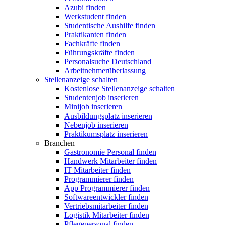
Azubi finden
Werkstudent finden
Studentische Aushilfe finden
Praktikanten finden
Fachkräfte finden
Führungskräfte finden
Personalsuche Deutschland
Arbeitnehmerüberlassung
Stellenanzeige schalten
Kostenlose Stellenanzeige schalten
Studentenjob inserieren
Minijob inserieren
Ausbildungsplatz inserieren
Nebenjob inserieren
Praktikumsplatz inserieren
Branchen
Gastronomie Personal finden
Handwerk Mitarbeiter finden
IT Mitarbeiter finden
Programmierer finden
App Programmierer finden
Softwareentwickler finden
Vertriebsmitarbeiter finden
Logistik Mitarbeiter finden
Pflegepersonal finden