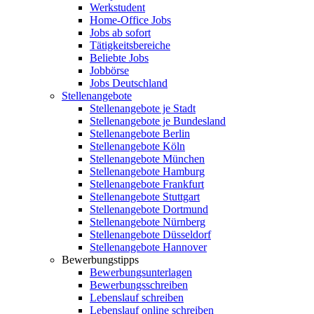
Werkstudent
Home-Office Jobs
Jobs ab sofort
Tätigkeitsbereiche
Beliebte Jobs
Jobbörse
Jobs Deutschland
Stellenangebote
Stellenangebote je Stadt
Stellenangebote je Bundesland
Stellenangebote Berlin
Stellenangebote Köln
Stellenangebote München
Stellenangebote Hamburg
Stellenangebote Frankfurt
Stellenangebote Stuttgart
Stellenangebote Dortmund
Stellenangebote Nürnberg
Stellenangebote Düsseldorf
Stellenangebote Hannover
Bewerbungstipps
Bewerbungsunterlagen
Bewerbungsschreiben
Lebenslauf schreiben
Lebenslauf online schreiben