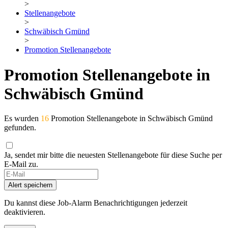
>
Stellenangebote
>
Schwäbisch Gmünd
>
Promotion Stellenangebote
Promotion Stellenangebote in
Schwäbisch Gmünd
Es wurden
16
Promotion Stellenangebote in Schwäbisch Gmünd
gefunden.
Ja, sendet mir bitte die neuesten Stellenangebote für diese Suche per
E-Mail zu.
If
you
Alert speichern
are
a
Du kannst diese Job-Alarm Benachrichtigungen jederzeit
human,
deaktivieren.
ignore