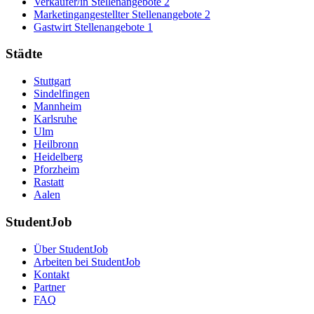
Verkäufer/in Stellenangebote
2
Marketingangestellter Stellenangebote
2
Gastwirt Stellenangebote
1
Städte
Stuttgart
Sindelfingen
Mannheim
Karlsruhe
Ulm
Heilbronn
Heidelberg
Pforzheim
Rastatt
Aalen
StudentJob
Über StudentJob
Arbeiten bei StudentJob
Kontakt
Partner
FAQ